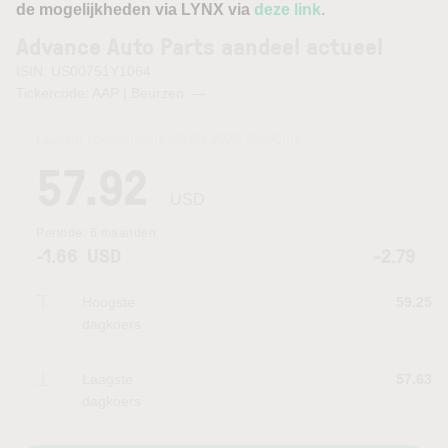
de mogelijkheden via LYNX via
deze link
.
Advance Auto Parts aandeel actueel
ISIN: US00751Y1064
Tickercode: AAP | Beurzen:
—
Laatste koersupdate:
06.08.2026 22:00
uur
57.92
USD
Periode:
6 maanden
-1.66
USD
-2.79
Hoogste
59.25
dagkoers
Laagste
57.63
dagkoers