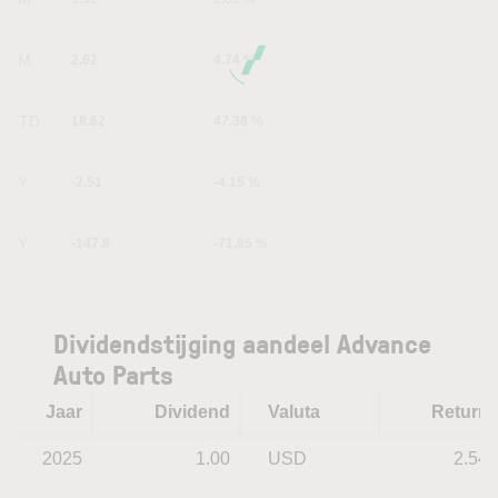
6M
2.62
4.74 %
YTD
18.62
47.38 %
1Y
-2.51
-4.15 %
5Y
-147.8
-71.85 %
Dividendstijging aandeel Advance
Auto Parts
Jaar
Dividend
Valuta
Return
2025
1.00
USD
2.54