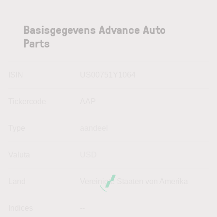
Basisgegevens Advance Auto
Parts
ISIN
US00751Y1064
Tickercode
AAP
Type
aandeel
Valuta
USD
Land
Vereinigte Staaten von Amerika
Indices
--