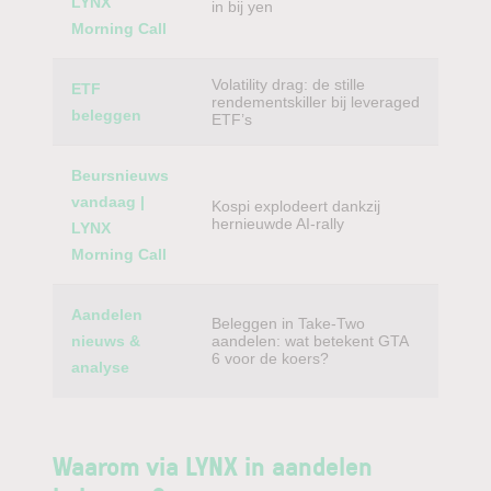
LYNX
in bij yen
Morning Call
Volatility drag: de stille
ETF
rendementskiller bij leveraged
beleggen
ETF’s
Beursnieuws
vandaag |
Kospi explodeert dankzij
hernieuwde AI-rally
LYNX
Morning Call
Aandelen
Beleggen in Take-Two
nieuws &
aandelen: wat betekent GTA
6 voor de koers?
analyse
Waarom via LYNX in aandelen