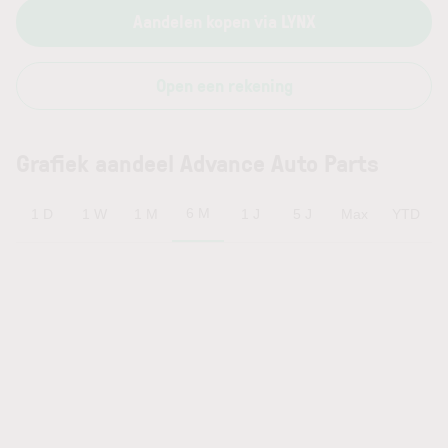
Aandelen kopen via LYNX
Open een rekening
Grafiek aandeel Advance Auto Parts
6 M
1 D
1 W
1 M
1 J
5 J
Max
YTD