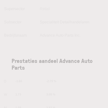
Supersector
Retail
Subsector
Specialiteit Detailhandelaren
Bedrijfsnaam
Advance Auto Parts Inc.
Prestaties aandeel Advance Auto
Parts
1D
-1.66
-2.79 %
1W
1.73
3.08 %
1M
1.59
2.82 %