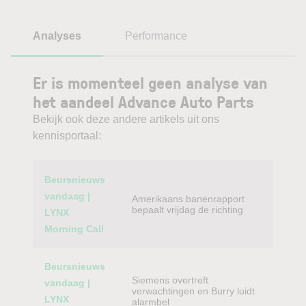
Analyses
Performance
Er is momenteel geen analyse van
het aandeel Advance Auto Parts
Bekijk ook deze andere artikels uit ons
kennisportaal:
Category
Titel
Beursnieuws
vandaag |
Amerikaans banenrapport
bepaalt vrijdag de richting
LYNX
Morning Call
Beursnieuws
Siemens overtreft
vandaag |
verwachtingen en Burry luidt
LYNX
alarmbel