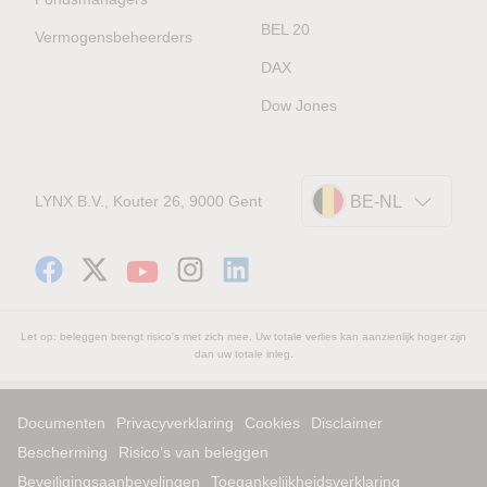
BEL 20
Vermogensbeheerders
DAX
Dow Jones
LYNX B.V., Kouter 26, 9000 Gent
BE-NL
Let op: beleggen brengt risico's met zich mee. Uw totale verlies kan aanzienlijk hoger zijn
dan uw totale inleg.
Documenten
Privacyverklaring
Cookies
Disclaimer
Bescherming
Risico’s van beleggen
Beveiligingsaanbevelingen
Toegankelijkheidsverklaring