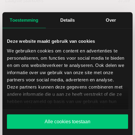
Laagste jaarkoers
37,89
Hoogste jaarkoers
65,20
Toestemming
Details
Over
Laagste koers 52 weken
37,89
Deze website maakt gebruik van cookies
Hoogste koers 52 weken
65,21
We gebruiken cookies om content en advertenties te
personaliseren, om functies voor social media te bieden
en om ons websiteverkeer te analyseren. Ook delen we
Marktkapitalisatie (mld.)
3,60
informatie over uw gebruik van onze site met onze
partners voor social media, adverteren en analyse.
Deze partners kunnen deze gegevens combineren met
andere informatie die u aan ze heeft verstrekt of die ze
hebben verzameld op basis van uw gebruik van hun
Advance Auto Parts:
services. U gaat akkoord met onze cookies als u onze
fundamentele cijfers in USD
website blijft gebruiken.
Alle cookies toestaan