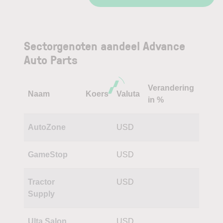
Sectorgenoten aandeel Advance
Auto Parts
Verandering
Naam
Koers
Valuta
in %
AutoZone
USD
GameStop
USD
Tractor
USD
Supply
Ulta Salon
USD