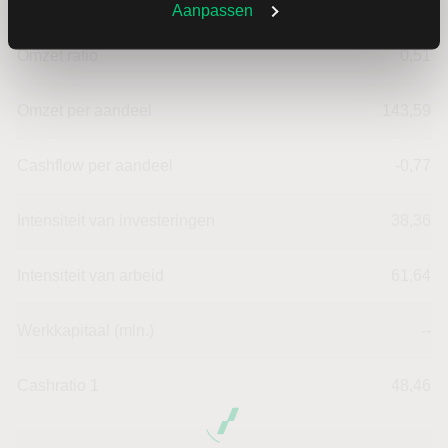
Dividendrendement
--
Aanpassen
Omzet ratio
0,51
Omzet per aandeel
143,59
Cashflow per aandeel
-0,77
Intensiteit van investeringen
38,36
Intensiteit van arbeid
61,64
Werkkapitaal (mln.)
--
Cashratio 1
48,46