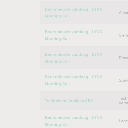
Category
Titel
Beursnieuws vandaag | LYNX
Amer
Morning Call
Beursnieuws vandaag | LYNX
Siem
Morning Call
Beursnieuws vandaag | LYNX
Reco
Morning Call
Beursnieuws vandaag | LYNX
Ster
Morning Call
Techn
Technische Analyse AEX
eers
Beursnieuws vandaag | LYNX
Lager
Morning Call