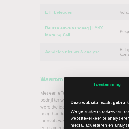
ETF beleggen
Volat
Beursnieuws vandaag | LYNX
Kospi
Morning Call
Bele
Aandelen nieuws & analyse
koer
Waarom via LYNX in aandelen 
Toestemming
Met een effectenrekening via LYNX handelt 
bedrijf ter wereld – dus ook van het aandeel
Deze website maakt gebruik
wereldwijde beurzen koopt u buitenlandse a
We gebruiken cookies om cont
hoog handelsvolume en een lage spread. Ha
websiteverkeer te analyseren
innovatieve trading tools, waarmee u direc
media, adverteren en analys
een stijgende koers door long te gaan, of v