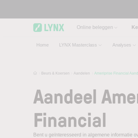
Skip to main content
Online beleggen
Ke
Home
LYNX Masterclass
Analyses
Beurs & Koersen
Aandelen
Ameriprise Financial Aan
Aandeel Amer
Financial
Bent u geïnteresseerd in algemene informatie ov