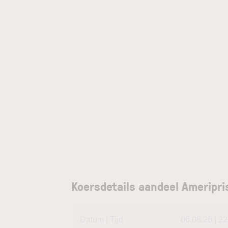
Koersdetails aandeel Ameripri
Datum | Tijd
06.08.26 | 22