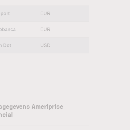
port
EUR
obanca
EUR
n Dot
USD
sgegevens Ameriprise
ncial