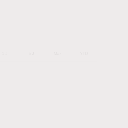
1 J
5 J
Max
YTD