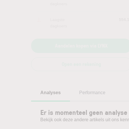
dagkoers
Laagste
554.
dagkoers
Aandelen kopen via LYNX
Open een rekening
Analyses
Performance
Er is momenteel geen analyse 
Bekijk ook deze andere artikels uit ons kenn