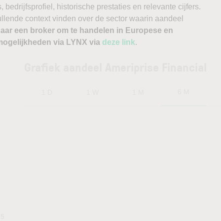
edrijfsprofiel, historische prestaties en relevante cijfers.
vullende context vinden over de sector waarin aandeel
naar een broker om te handelen in Europese en
ogelijkheden via LYNX via
deze link
.
Grafiek aandeel Ameriprise Financial
6 M
1 D
1 W
1 M
05