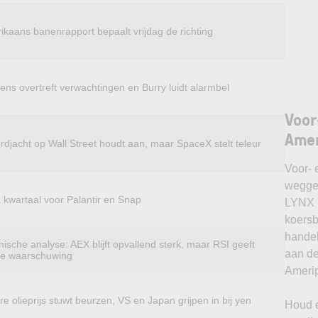
ikaans banenrapport bepaalt vrijdag de richting
ens overtreft verwachtingen en Burry luidt alarmbel
Voor
Amer
rdjacht op Wall Street houdt aan, maar SpaceX stelt teleur
Voor- 
weggel
k kwartaal voor Palantir en Snap
LYNX k
koersb
handel
ische analyse: AEX blijft opvallend sterk, maar RSI geeft
aan de
te waarschuwing
Amerip
e olieprijs stuwt beurzen, VS en Japan grijpen in bij yen
Houd e