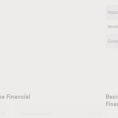
Hypo
Medi
Gree
se Financial
Basi
Fina
:15
Laagste dagkoers
554,13