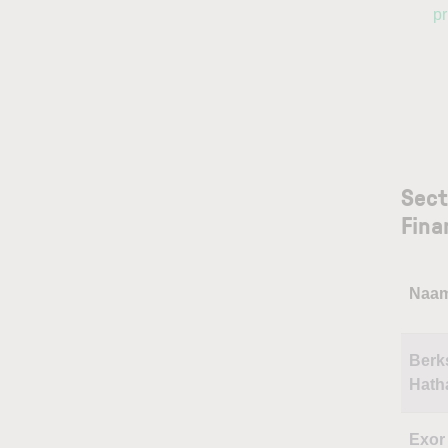
pr
Sect
Fina
Naa
Berk
Hath
Exor