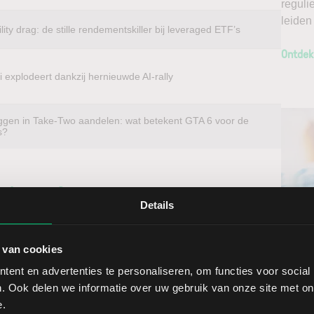
reguli
leiden
ility drag: de stille rendementskiller bij leveraged ETF’s
Ontdek
 explodeert dankzij hernieuwde AI-rally
ggen in Take-Two aandelen: wat betekent GTA 6 voor de
s?
beleggen?
Details
u voordelig in aandelen van vrijwel elk beursgenoteerd
Ontv
 Ameriprise Financial. Met directe toegang tot
 van cookies
Nieu
andelen direct op de thuismarkt. Zo profiteert u van een
ent en advertenties te personaliseren, om functies voor social
ndelen doet u daarnaast via een stabiel platform met
. Ook delen we informatie over uw gebruik van onze site met on
t gedegen analyses kunt maken. Belegt u met het oog op
Selec
e.
erwacht u een dalende koers en gaat u short*?