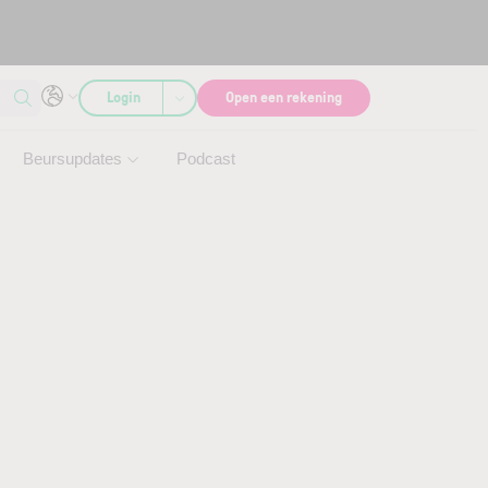
Login
Open een rekening
Beursupdates
Podcast