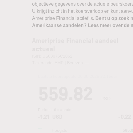
objectieve gegevens over de actuele beurskoers, b
U krijgt inzicht in het koersverloop en kunt aan
Ameriprise Financial actief is.
Bent u op zoek 
Amerikaanse aandelen? Lees meer over de m
Ameriprise Financial aandeel
actueel
ISIN: US03076C1062
Tickercode: AMP | Beurzen:
—
Laatste koersupdate:
06.08.2026 22:15
uur
559.82
USD
Periode:
6 maanden
-1.21
USD
-0.22
Hoogste
565.