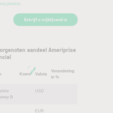
ivacybeleid
.
Schrijf u vrijblijvend in
orgenoten aandeel Ameriprise
ncial
Verandering
m
Koers
Valuta
in %
shire
USD
away B
EUR