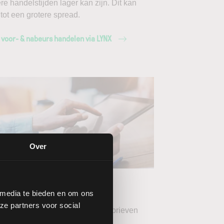
ere handelstijden lager kan zijn. Dit kan
 tot een grotere spread.
 voor- & nabeurs handelen via LYNX
Over
ang de LYNX
wsbrieven
 media te bieden en om ons
ze partners voor social
teer uw gewenste LYNX Nieuwsbrieven