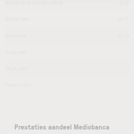
Return on Investment (ROI)
1,28
Equity ratio
10,77
Debt ratio
89,23
Cash ratio
--
Quick ratio
--
Current ratio
--
Prestaties aandeel Mediobanca