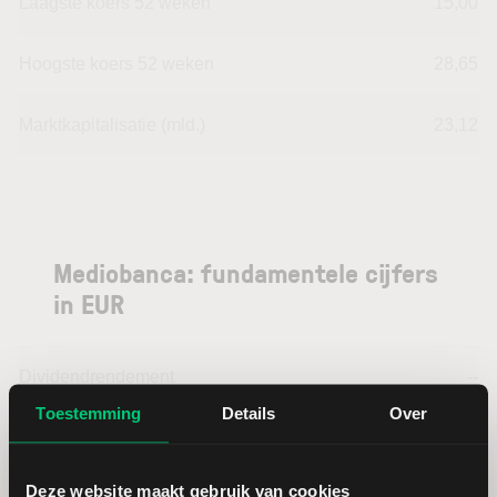
Laagste koers 52 weken
15,00
Hoogste koers 52 weken
28,65
Marktkapitalisatie (mld.)
23,12
Mediobanca: fundamentele cijfers
in EUR
Dividendrendement
--
Toestemming
Details
Over
Omzet ratio
43,46
Deze website maakt gebruik van cookies