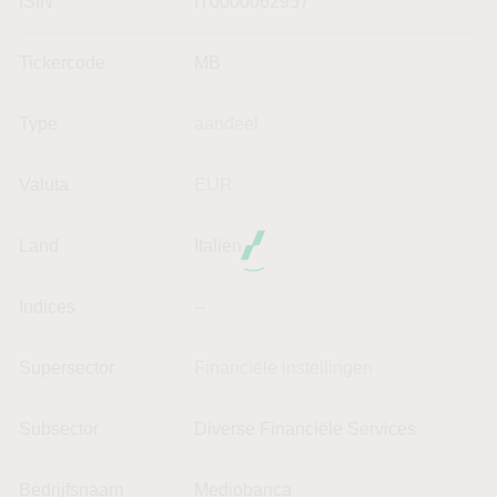
ISIN
IT0000062957
Tickercode
MB
Type
aandeel
Valuta
EUR
Land
Italien
Indices
--
Supersector
Financiële instellingen
Subsector
Diverse Financiële Services
Bedrijfsnaam
Mediobanca