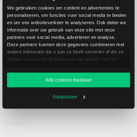
Omzet per aandeel
3,79
We gebruiken cookies om content en advertenties te
personaliseren, om functies voor social media te bieden
Cashflow per aandeel
-1,49
en om ons websiteverkeer te analyseren. Ook delen we
informatie over uw gebruik van onze site met onze
Intensiteit van investeringen
--
partners voor social media, adverteren en analyse.
Deze partners kunnen deze gegevens combineren met
Intensiteit van arbeid
--
andere informatie die u aan ze heeft verstrekt of die ze
hebben verzameld op basis van uw gebruik van hun
services. U gaat akkoord met onze cookies als u onze
Werkkapitaal (mln.)
--
website blijft gebruiken.
Alle cookies toestaan
Cashratio 1
--
Aanpassen
Cashratio 2
--
Cashratio 3
--