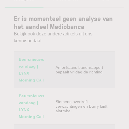
Er is momenteel geen analyse van
het aandeel Mediobanca
Bekijk ook deze andere artikels uit ons
kennisportaal:
Category
Titel
Beursnieuws
vandaag |
Amerikaans banenrapport
bepaalt vrijdag de richting
LYNX
Morning Call
Beursnieuws
Siemens overtreft
vandaag |
verwachtingen en Burry luidt
LYNX
alarmbel
Morning Call