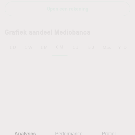
Open een rekening
Grafiek aandeel Mediobanca
6 M
1 D
1 W
1 M
1 J
5 J
Max
YTD
Analyses
Performance
Profiel