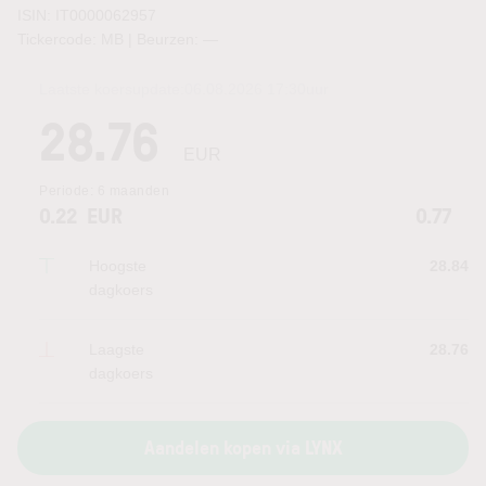
ISIN: IT0000062957
Tickercode: MB | Beurzen:
—
Laatste koersupdate:
06.08.2026 17:30
uur
28.76
EUR
Periode:
6 maanden
0.22
EUR
0.77
Hoogste
28.84
dagkoers
Laagste
28.76
dagkoers
Aandelen kopen via LYNX