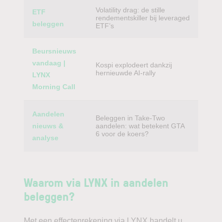
Volatility drag: de stille
ETF
rendementskiller bij leveraged
beleggen
ETF’s
Beursnieuws
vandaag |
Kospi explodeert dankzij
hernieuwde AI-rally
LYNX
Morning Call
Aandelen
Beleggen in Take-Two
nieuws &
aandelen: wat betekent GTA
6 voor de koers?
analyse
Waarom via LYNX in aandelen
beleggen?
Met een effectenrekening via LYNX handelt u