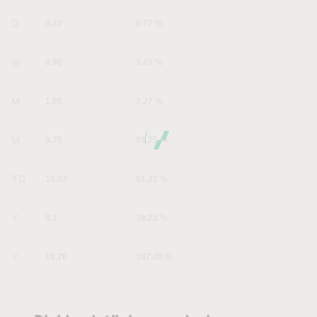
1D
0.22
0.77 %
1W
0.96
3.45 %
1M
1.95
7.27 %
6M
9.75
51.25 %
YTD
10.92
61.21 %
1Y
8.1
39.21 %
5Y
18.76
187.46 %