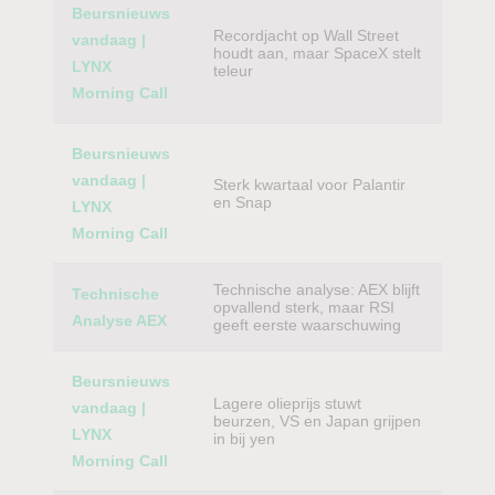
Beursnieuws
Recordjacht op Wall Street
vandaag |
houdt aan, maar SpaceX stelt
LYNX
teleur
Morning Call
Beursnieuws
vandaag |
Sterk kwartaal voor Palantir
en Snap
LYNX
Morning Call
Technische analyse: AEX blijft
Technische
opvallend sterk, maar RSI
Analyse AEX
geeft eerste waarschuwing
Beursnieuws
Lagere olieprijs stuwt
vandaag |
beurzen, VS en Japan grijpen
LYNX
in bij yen
Morning Call