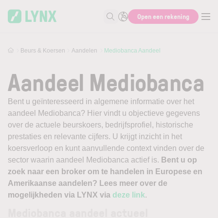
Skip to main content
Open een rekening
Zoek naar informatie
Beurs & Koersen
Aandelen
Mediobanca Aandeel
Aandeel Mediobanca
Bent u geïnteresseerd in algemene informatie over het
aandeel Mediobanca? Hier vindt u objectieve gegevens
over de actuele beurskoers, bedrijfsprofiel, historische
prestaties en relevante cijfers. U krijgt inzicht in het
koersverloop en kunt aanvullende context vinden over de
sector waarin aandeel Mediobanca actief is.
Bent u op
zoek naar een broker om te handelen in Europese en
Amerikaanse aandelen? Lees meer over de
mogelijkheden via LYNX via
deze link
.
Mediobanca aandeel actueel