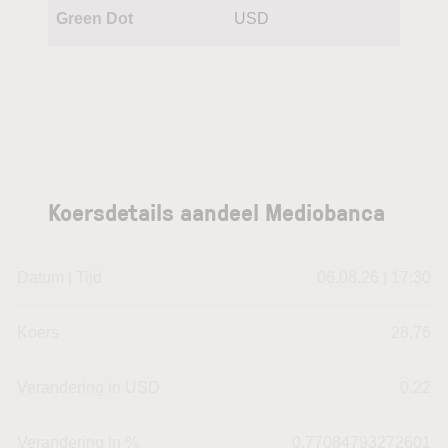
Green Dot
USD
Koersdetails aandeel Mediobanca
Datum | Tijd
06.08.26 | 17:30
Koers
28,76
Verandering in USD
0.22
Verandering in %
0.77084793272601