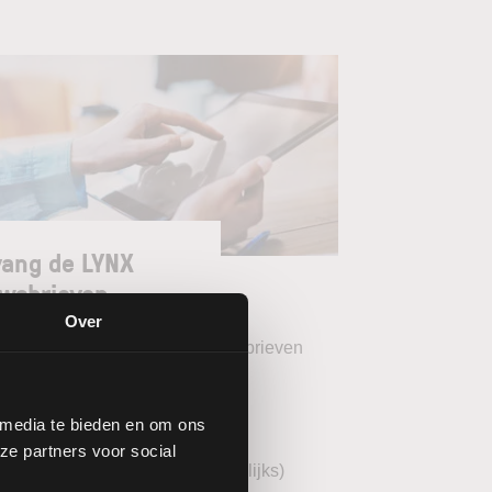
ang de LYNX
wsbrieven
Over
teer uw gewenste LYNX Nieuwsbrieven
eekoverzicht (wekelijks)
 media te bieden en om ons
YNX Morning Call (dagelijks)
ze partners voor social
echnische analyse BEL20 (wekelijks)