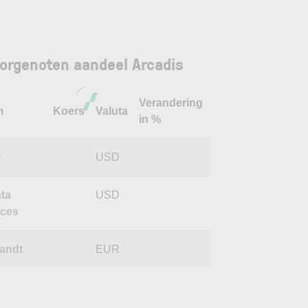
orgenoten aandeel Arcadis
Verandering
m
Koers
Valuta
in %
r
USD
ta
USD
ices
randt
EUR