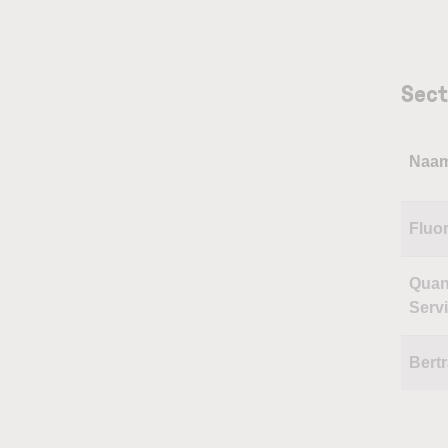
Sect
Naa
Fluo
Quan
Serv
Bert