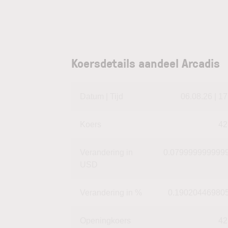
Koersdetails aandeel Arcadis
Datum | Tijd
06.08.26 | 17
Koers
42
Verandering in
0.079999999999
USD
Verandering in %
0.19020446980
Openingkoers
42