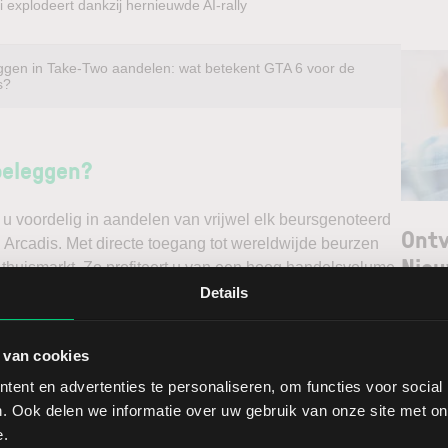
 explodeert dankzij hernieuwde AI-rally
ggen in Take-Two aandelen: wat betekent GTA 6 voor de
s?
beleggen?
u voordelig in aandelen van vrijwel elk beursgenoteerd
Ontv
l Arcadis. Met directe toegang tot wereldwijde beurzen
Nieu
 thuismarkt. Zo profiteert u van een hoog handelsvolume
ast via een stabiel platform met innovatieve trading
Details
unt maken. Belegt u met het oog op een stijgende koers
Selec
e koers en gaat u short*?
 van cookies
W
ent en advertenties te personaliseren, om functies voor social
ggen. Ontdek alle voordelen van beleggen via een
L
. Ook delen we informatie over uw gebruik van onze site met on
t.
T
e.