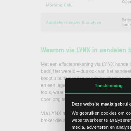
Kospi
Morning Call
Bele
Aandelen nieuws & analyse
koer
Waarom via LYNX in aandelen 
Met een effectenrekening via LYNX handelt 
bedrijf ter wereld – dus ook van het aandee
koopt u buitenlandse aandelen direct op de
en een lage spread. Handelen doet u daarna
Toestemming
tools, waarmee u direct gedegen analyses k
door long te gaan, of verwacht u een dalend
Deze website maakt gebruik
We gebruiken cookies om cont
Via LYNX maakt u de volgende stap in bele
websiteverkeer te analyseren
broker die aandelenbeleggers serieus neem
media, adverteren en analys