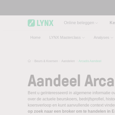
Skip to main content
Online beleggen
Ke
Home
LYNX Masterclass
Analyses
Beurs & Koersen
Aandelen
Arcadis Aandeel
Aandeel Arca
Bent u geïnteresseerd in algemene informatie o
over de actuele beurskoers, bedrijfsprofiel, histor
koersverloop en kunt aanvullende context vinden
op zoek naar een broker om te handelen in