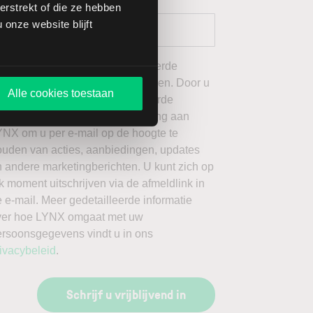
rstrekt of die ze hebben
onze website blijft
 wil graag de door mij geselecteerde
ieuwsbrieven van LYNX ontvangen. Door u
Alle cookies toestaan
an te melden voor de geselecteerde
ieuwsbrieven, geeft u toestemming aan
YNX om u per e-mail op de hoogte te
ouden van acties, aanbiedingen, updates
 andere marketingberichten. U kunt zich op
k moment uitschrijven via de afmeldlink in
 e-mail. Meer gedetailleerde informatie
ver hoe LYNX omgaat met uw
ersoonsgegevens vindt u in ons
ivacybeleid
.
Schrijf u vrijblijvend in