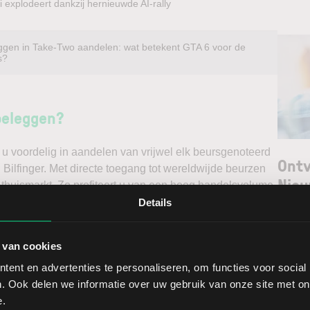
 explodeert dankzij hernieuwde AI-rally
ggen in Take-Two aandelen: wat betekent GTA 6 voor de
s?
beleggen?
u voordelig in aandelen van vrijwel elk beursgenoteerd
Ontv
 Bilfinger. Met directe toegang tot wereldwijde beurzen
Nieu
 thuismarkt. Zo profiteert u van een hoog handelsvolume
ast via een stabiel platform met innovatieve trading
Details
unt maken. Belegt u met het oog op een stijgende koers
Selec
e koers en gaat u short*?
 van cookies
W
ent en advertenties te personaliseren, om functies voor social
ggen. Ontdek alle voordelen van beleggen via een
L
. Ook delen we informatie over uw gebruik van onze site met on
t.
T
e.