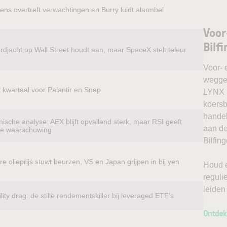
ens overtreft verwachtingen en Burry luidt alarmbel
Voor
Bilf
rdjacht op Wall Street houdt aan, maar SpaceX stelt teleur
Voor- 
weggel
k kwartaal voor Palantir en Snap
LYNX k
koersb
handel
ische analyse: AEX blijft opvallend sterk, maar RSI geeft
aan de
te waarschuwing
Bilfin
e olieprijs stuwt beurzen, VS en Japan grijpen in bij yen
Houd e
reguli
leiden
ility drag: de stille rendementskiller bij leveraged ETF’s
Ontdek