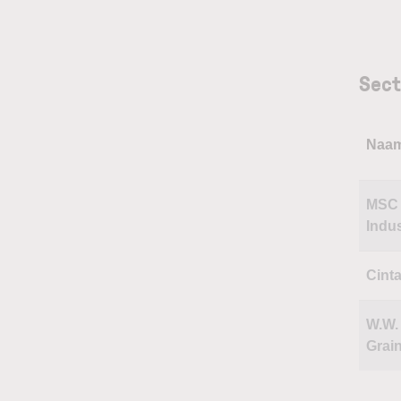
Sect
Naa
MSC
Indus
Cint
W.W.
Grai