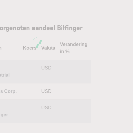
orgenoten aandeel Bilfinger
Verandering
m
Koers
Valuta
in %
USD
trial
as Corp.
USD
USD
nger