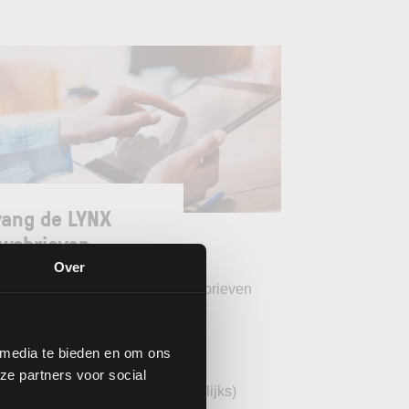
ang de LYNX
wsbrieven
Over
teer uw gewenste LYNX Nieuwsbrieven
eekoverzicht (wekelijks)
 media te bieden en om ons
YNX Morning Call (dagelijks)
ze partners voor social
echnische analyse BEL20 (wekelijks)