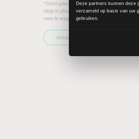
Deze partners kunnen deze g
*Short gaan in bijvoorbeeld het aandeel Bilf
verzameld op basis van uw ge
stijgt in plaats van daalt, kunnen de verlie
gebruiken.
mee te wegen in uw beleggingsbeslissing en
Ontdek wat LYNX uniek maakt als b