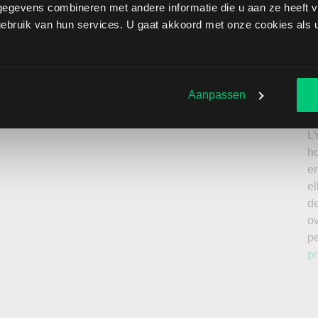
egevens combineren met andere informatie die u aan ze heeft ve
inger brengt extra risico’s met zich mee: als de koers
bruik van hun services. U gaat akkoord met onze cookies als u 
zen onbeperkt oplopen. Het is belangrijk om deze risico’s
 enkel te beleggen met kapitaal dat u kunt missen.
Ik
roker
n
Aanpassen
a
n
L
h
en
el
de
o
p
pr