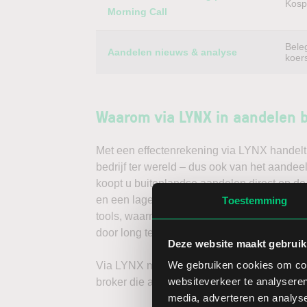
Kospi
Morning Call
Bele
Aandelen nieuws & analyse
koer
Waarom via LYNX in aandelen 
Met een effectenrekening via LYNX handelt 
bedrijf ter wereld – dus ook van het aandeel
koopt u buitenlandse aandelen direct op de
en een lage spread. Handelen doet u daarna
Toestemming
tools, waarmee u direct gedegen analyses k
door long te gaan, of verwacht u een dalend
Deze website maakt gebruik
We gebruiken cookies om cont
Via LYNX maakt u de volgende stap in bele
websiteverkeer te analyseren
broker die aandelenbeleggers serieus neem
media, adverteren en analys