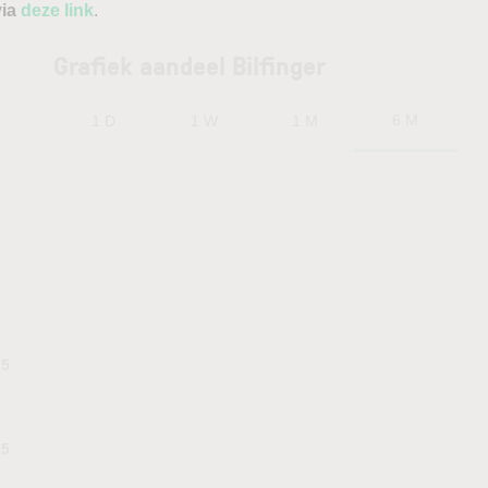
via
deze link
.
Grafiek aandeel Bilfinger
6 M
1 D
1 W
1 M
.5
25