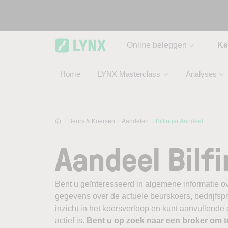
Skip to main content
Online beleggen
Ke
Home
LYNX Masterclass
Analyses
Beurs & Koersen
Aandelen
Bilfinger Aandeel
Aandeel Bilf
Bent u geïnteresseerd in algemene informatie ove
gegevens over de actuele beurskoers, bedrijfsprofi
inzicht in het koersverloop en kunt aanvullende 
actief is.
Bent u op zoek naar een broker om 