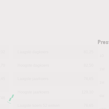
Pres
:32
Laagste dagkoers
81,25
1D
,70
Hoogste dagkoers
82,50
1W
.45
Laagste jaarkoers
76,65
1M
Hoogste jaarkoers
129,10
6M
748
Laagste koers 52 weken
76,65