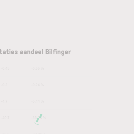
taties aandeel Bilfinger
-0.45
-0.55 %
-0.2
-0.24 %
-4.7
-5.44 %
-40.7
-33.25 %