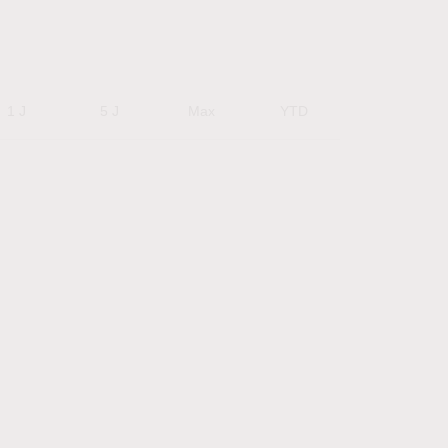
1 J
5 J
Max
YTD