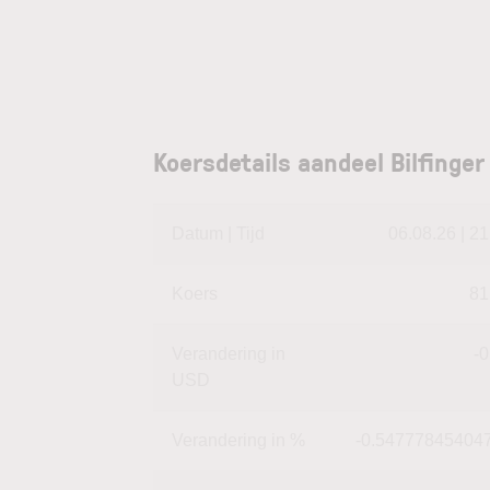
Koersdetails aandeel Bilfinger
Datum | Tijd
06.08.26 | 21
Koers
81
Verandering in
-0
USD
Verandering in %
-0.54777845404