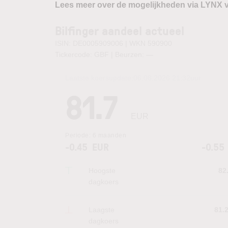
Lees meer over de mogelijkheden via LYNX 
Bilfinger aandeel actueel
ISIN: DE0005909006 | WKN 590900
Tickercode: GBF | Beurzen:
—
Laatste koersupdate:
06.08.2026 21:32
uur
81.7
EUR
Periode:
6 maanden
-0.45
EUR
-0.55
Hoogste
82
dagkoers
Laagste
81.
dagkoers