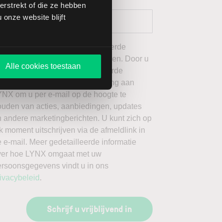
rstrekt of die ze hebben
onze website blijft
 wil graag de door mij geselecteerde
ieuwsbrieven van LYNX ontvangen. Door u
Alle cookies toestaan
an te melden voor de geselecteerde
ieuwsbrieven, geeft u toestemming aan
YNX om u per e-mail op de hoogte te
ouden van acties, aanbiedingen, updates
 andere marketingberichten. U kunt zich op
k moment uitschrijven via de afmeldlink in
 e-mail. Meer gedetailleerde informatie
ver hoe LYNX omgaat met uw
ersoonsgegevens vindt u in ons
ivacybeleid
.
Schrijf u vrijblijvend in