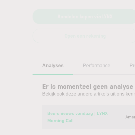
Aandelen kopen via LYNX
Open een rekening
Analyses
Performance
Pr
Er is momenteel geen analyse 
Bekijk ook deze andere artikels uit ons kenn
Category
Titel
Beursnieuws vandaag | LYNX
Amer
Morning Call