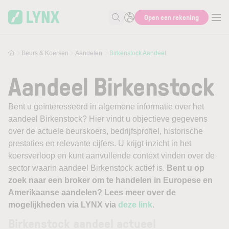
Skip to main content
Open een rekening
Zoek naar informatie
Beurs & Koersen
Aandelen
Birkenstock Aandeel
Aandeel Birkenstock
Bent u geïnteresseerd in algemene informatie over het
aandeel Birkenstock? Hier vindt u objectieve gegevens
over de actuele beurskoers, bedrijfsprofiel, historische
prestaties en relevante cijfers. U krijgt inzicht in het
koersverloop en kunt aanvullende context vinden over de
sector waarin aandeel Birkenstock actief is.
Bent u op
zoek naar een broker om te handelen in Europese en
Amerikaanse aandelen? Lees meer over de
mogelijkheden via LYNX via
deze link
.
Birkenstock aandeel actueel