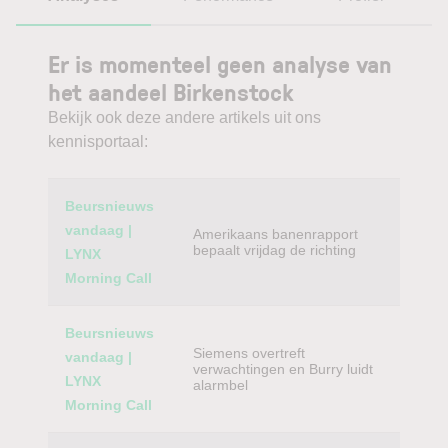
Er is momenteel geen analyse van
het aandeel Birkenstock
Bekijk ook deze andere artikels uit ons
kennisportaal:
Category
Titel
Beursnieuws
vandaag |
Amerikaans banenrapport
bepaalt vrijdag de richting
LYNX
Morning Call
Beursnieuws
Siemens overtreft
vandaag |
verwachtingen en Burry luidt
LYNX
alarmbel
Morning Call