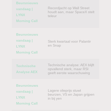
Beursnieuws
Recordjacht op Wall Street
vandaag |
houdt aan, maar SpaceX stelt
LYNX
teleur
Morning Call
Beursnieuws
vandaag |
Sterk kwartaal voor Palantir
en Snap
LYNX
Morning Call
Technische analyse: AEX blijft
Technische
opvallend sterk, maar RSI
Analyse AEX
geeft eerste waarschuwing
Beursnieuws
Lagere olieprijs stuwt
vandaag |
beurzen, VS en Japan grijpen
LYNX
in bij yen
Morning Call