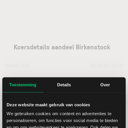
Koersdetails aandeel Birkenstock
Datum | Tijd
06.08.26 | 22:00
Koers
37,20
Toestemming
Details
Over
Verandering in USD
-0.27999999999999
Deze website maakt gebruik van cookies
Verandering in %
-0.74706510138739
We gebruiken cookies om content en advertenties te
personaliseren, om functies voor social media te bieden
en om ons websiteverkeer te analyseren. Ook delen we