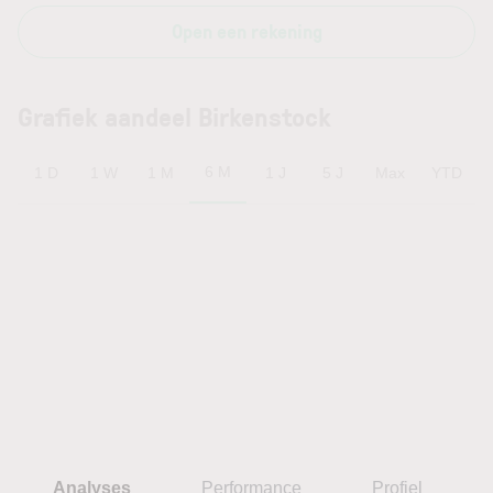
Open een rekening
Grafiek aandeel Birkenstock
6 M
1 D
1 W
1 M
1 J
5 J
Max
YTD
Analyses
Performance
Profiel