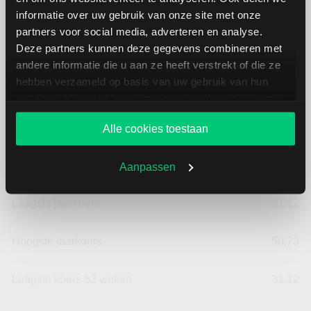
Openingkoers
37,40
informatie over uw gebruik van onze site met onze
partners voor social media, adverteren en analyse.
Slotkoers vorige handelsdag
37,48
Deze partners kunnen deze gegevens combineren met
andere informatie die u aan ze heeft verstrekt of die ze
Beurzen
3,00
hebben verzameld op basis van uw gebruik van hun
services. U gaat akkoord met onze cookies als u onze
website blijft gebruiken.
Laagste dagkoers
36,81
Alle cookies toestaan
Hoogste dagkoers
37,73
Aanpassen
Laagste jaarkoers
31,12
Hoogste jaarkoers
50,73
Laagste koers 52 weken
31,12