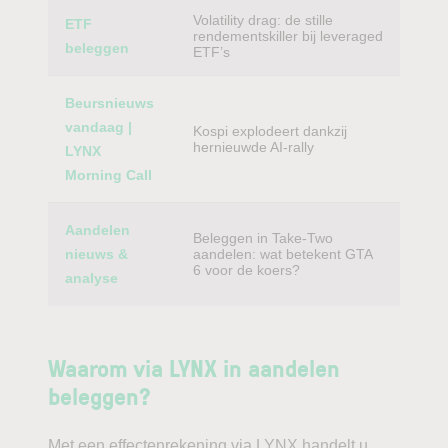
Volatility drag: de stille
ETF
rendementskiller bij leveraged
beleggen
ETF’s
Beursnieuws
vandaag |
Kospi explodeert dankzij
hernieuwde AI-rally
LYNX
Morning Call
Aandelen
Beleggen in Take-Two
nieuws &
aandelen: wat betekent GTA
6 voor de koers?
analyse
Waarom via LYNX in aandelen
beleggen?
Met een effectenrekening via LYNX handelt u