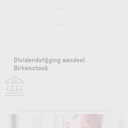
YTD
-3.7
-9.05 %
1Y
-12.15
-24.62 %
5Y
0
0 %
Dividendstijging aandeel
Birkenstock
Er zijn geen dividenduitkeringen voor dit bedrijf