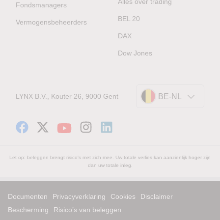
Alles over trading
Fondsmanagers
BEL 20
Vermogensbeheerders
DAX
Dow Jones
LYNX B.V., Kouter 26, 9000 Gent
BE-NL
Let op: beleggen brengt risico's met zich mee. Uw totale verlies kan aanzienlijk hoger zijn
dan uw totale inleg.
Documenten
Privacyverklaring
Cookies
Disclaimer
Bescherming
Risico’s van beleggen