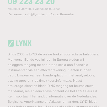
09 223 23 20
Maandag t/m vrijdag van 08:30 tot 18:00
Per e-mail:
info@lynx.be
of
Contactformulier
Sinds 2006 is LYNX dé online broker voor actieve beleggers.
Met verschillende vestigingen in Europa bieden wij
beleggers toegang tot een breed scala aan financiële
instrumenten via één effectenrekening. Klanten kunnen
gebruikmaken van een handelsplatform met analysetools,
trading apps en (realtime) koersinformatie. Naast
brokerage-diensten biedt LYNX toegang tot beursnieuws,
marktanalyses en educatieve content via het LYNX Beurs &
Kennisportaal. Hier vindt u informatie over de Nederlandse,
Belgische, Amerikaanse en Aziatische markten. LYNX biedt
geen beleggingsadvies. U bent te allen tijde verantwoordelijk