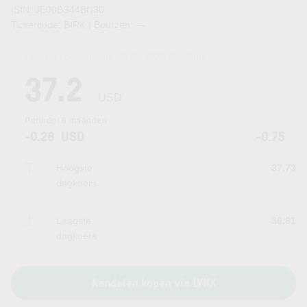
ISIN: JE00BS44BN30
Tickercode: BIRK | Beurzen:
—
Laatste koersupdate:
06.08.2026 22:00
uur
37.2
USD
Periode:
6 maanden
-0.28
USD
-0.75
Hoogste
37.73
dagkoers
Laagste
36.81
dagkoers
Aandelen kopen via LYNX