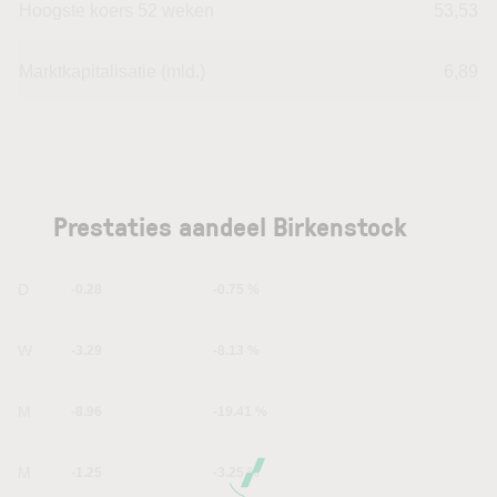
Hoogste koers 52 weken
53,53
Marktkapitalisatie (mld.)
6,89
Prestaties aandeel Birkenstock
1D
-0.28
-0.75 %
1W
-3.29
-8.13 %
1M
-8.96
-19.41 %
6M
-1.25
-3.25 %