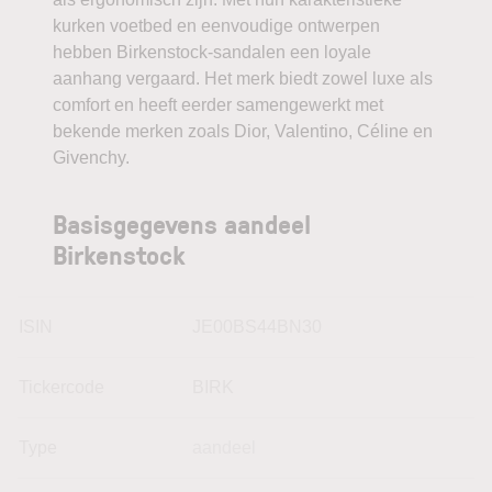
kurken voetbed en eenvoudige ontwerpen
hebben Birkenstock-sandalen een loyale
aanhang vergaard. Het merk biedt zowel luxe als
comfort en heeft eerder samengewerkt met
bekende merken zoals Dior, Valentino, Céline en
Givenchy.
Basisgegevens aandeel
Birkenstock
ISIN
JE00BS44BN30
Tickercode
BIRK
Type
aandeel