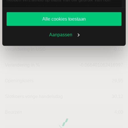
services. U gaat akkoord met onze cookies als u onze
website blijft gebruiken.
Datum | Tijd
05.08.26 | 22:00
Alle cookies toestaan
Koers
30,10
Aanpassen
Verandering in USD
-0.02
Verandering in %
-0.066401062416997
Openingkoers
29,95
Slotkoers vorige handelsdag
30,12
Beurzen
4,00