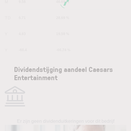
6M
9.58
46.69 %
YTD
6.71
28.69 %
1Y
4.93
19.59 %
5Y
-60.4
-66.74 %
Dividendstijging aandeel Caesars
Entertainment
Er zijn geen dividenduitkeringen voor dit bedrijf