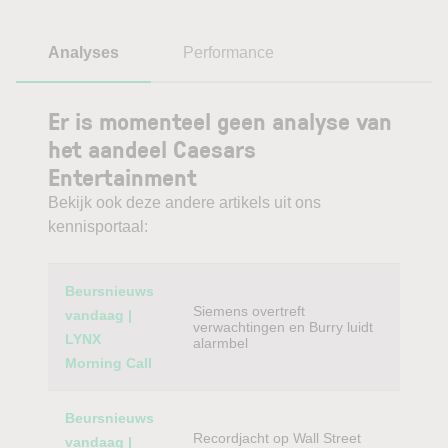
Analyses
Performance
Er is momenteel geen analyse van
het aandeel Caesars
Entertainment
Bekijk ook deze andere artikels uit ons
kennisportaal:
Category
Titel
Beursnieuws
Siemens overtreft
vandaag |
verwachtingen en Burry luidt
LYNX
alarmbel
Morning Call
Beursnieuws
Recordjacht op Wall Street
vandaag |