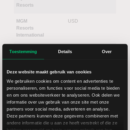
Resorts
MGM
USD
Resorts
International
Penn
USD
Toestemming
Details
Over
National
Gaming
Deze website maakt gebruik van cookies
We gebruiken cookies om content en advertenties te
personaliseren, om functies voor social media te bieden
en om ons websiteverkeer te analyseren. Ook delen we
informatie over uw gebruik van onze site met onze
partners voor social media, adverteren en analyse.
Deze partners kunnen deze gegevens combineren met
Koersdetails aandeel Caesars
andere informatie die u aan ze heeft verstrekt of die ze
Entertainment
hebben verzameld op basis van uw gebruik van hun