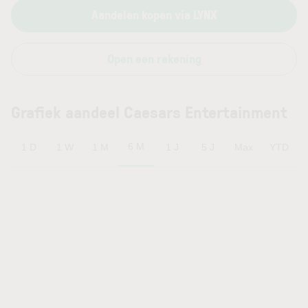
Aandelen kopen via LYNX
Open een rekening
Grafiek aandeel Caesars Entertainment
6 M
1 D
1 W
1 M
1 J
5 J
Max
YTD