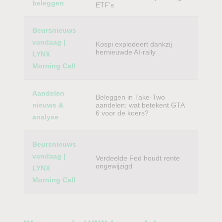
beleggen
ETF’s
Beursnieuws
vandaag |
Kospi explodeert dankzij
hernieuwde AI-rally
LYNX
Morning Call
Aandelen
Beleggen in Take-Two
nieuws &
aandelen: wat betekent GTA
6 voor de koers?
analyse
Beursnieuws
vandaag |
Verdeelde Fed houdt rente
ongewijzigd
LYNX
Morning Call