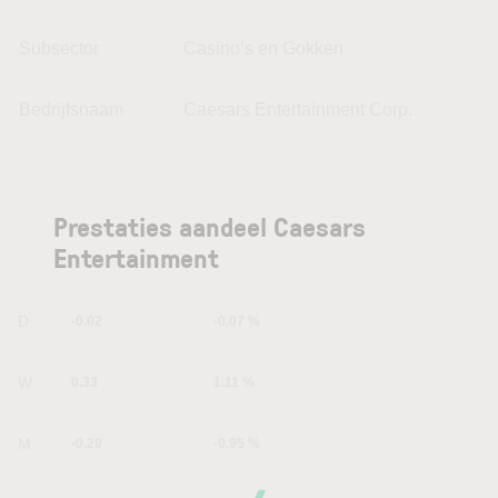
Subsector
Casino’s en Gokken
Bedrijfsnaam
Caesars Entertainment Corp.
Prestaties aandeel Caesars
Entertainment
1D
-0.02
-0.07 %
1W
0.33
1.11 %
1M
-0.29
-0.95 %