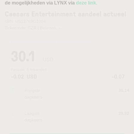
de mogelijkheden via LYNX via
deze link
.
Caesars Entertainment aandeel actueel
ISIN: US12769G1004
Tickercode: CZR | Beurzen:
—
Laatste koersupdate:
05.08.2026 22:00
uur
30.1
USD
Periode:
6 maanden
-0.02
USD
-0.07
Hoogste
30.14
dagkoers
Laagste
29.92
dagkoers