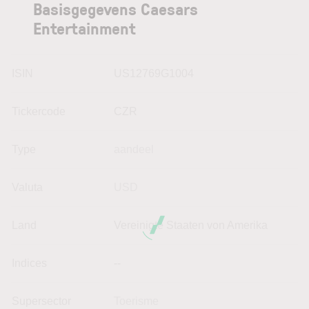
Basisgegevens Caesars
Entertainment
ISIN
US12769G1004
Tickercode
CZR
Type
aandeel
Valuta
USD
Land
Vereinigte Staaten von Amerika
Indices
--
Supersector
Toerisme