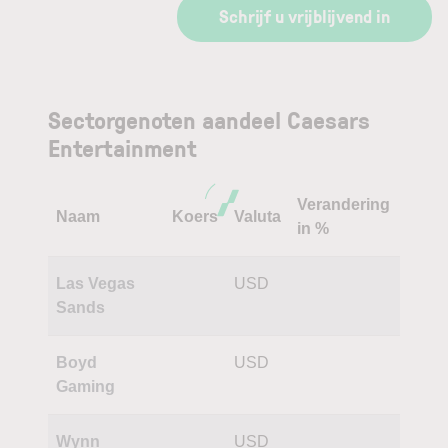
Schrijf u vrijblijvend in
Sectorgenoten aandeel Caesars
Entertainment
Verandering
Naam
Koers
Valuta
in %
Las Vegas
USD
Sands
Boyd
USD
Gaming
Wynn
USD