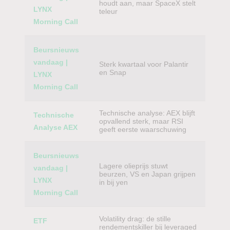
houdt aan, maar SpaceX stelt
LYNX
teleur
Morning Call
Beursnieuws
vandaag |
Sterk kwartaal voor Palantir
en Snap
LYNX
Morning Call
Technische analyse: AEX blijft
Technische
opvallend sterk, maar RSI
Analyse AEX
geeft eerste waarschuwing
Beursnieuws
Lagere olieprijs stuwt
vandaag |
beurzen, VS en Japan grijpen
LYNX
in bij yen
Morning Call
Volatility drag: de stille
ETF
rendementskiller bij leveraged