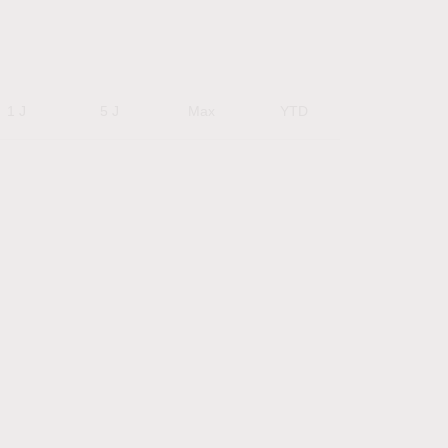
1 J
5 J
Max
YTD