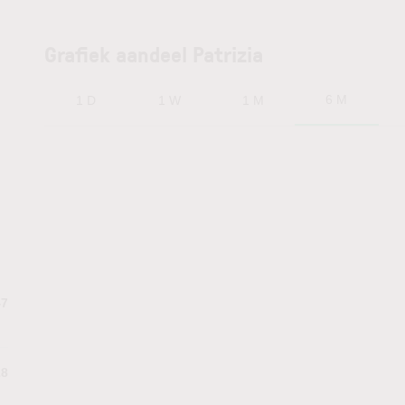
Grafiek aandeel Patrizia
6 M
1 D
1 W
1 M
47
28