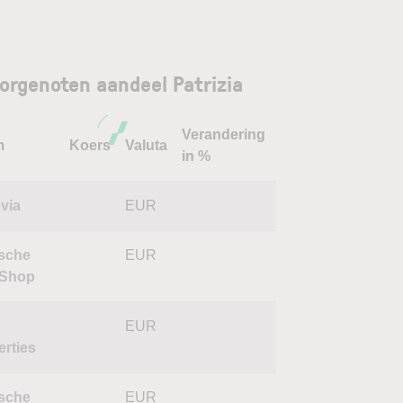
orgenoten aandeel Patrizia
Verandering
m
Koers
Valuta
in %
via
EUR
sche
EUR
oShop
EUR
erties
sche
EUR