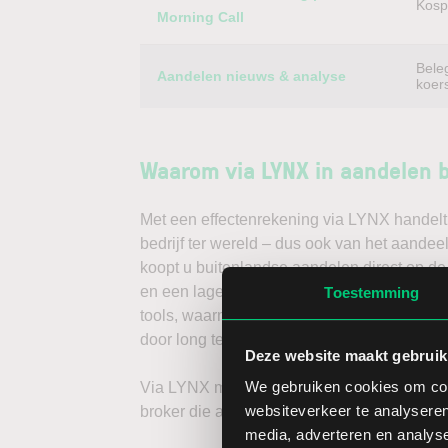
Kospi
Morning Call
Bele
Aandelen nieuws & analyse
koer
Waarom via LYNX in aandelen 
Met een effectenrekening via LYNX handelt 
bedrijf ter wereld – dus ook van het aandee
koopt u buitenlandse aandelen direct op de
en een lage spread. Handelen doet u daarna
Toestemming
tools, waarmee u direct gedegen analyses k
door long te gaan, of verwacht u een dalend
Deze website maakt gebruik
We gebruiken cookies om cont
Via LYNX maakt u de volgende stap in bele
websiteverkeer te analyseren
broker die aandelenbeleggers serieus neem
media, adverteren en analys