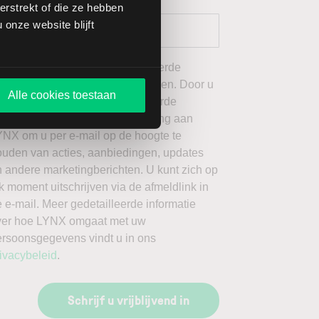
rstrekt of die ze hebben
onze website blijft
 wil graag de door mij geselecteerde
ieuwsbrieven van LYNX ontvangen. Door u
Alle cookies toestaan
an te melden voor de geselecteerde
ieuwsbrieven, geeft u toestemming aan
YNX om u per e-mail op de hoogte te
ouden van acties, aanbiedingen, updates
 andere marketingberichten. U kunt zich op
k moment uitschrijven via de afmeldlink in
 e-mail. Meer gedetailleerde informatie
ver hoe LYNX omgaat met uw
ersoonsgegevens vindt u in ons
ivacybeleid
.
Schrijf u vrijblijvend in