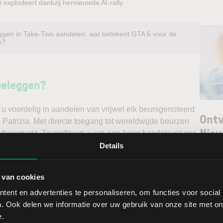
 explodeert dankzij hernieuwde AI-rally
ggen in Take-Two aandelen: wat betekent GTA 6 voor de
s?
beleggen?
u voordelig in aandelen van vrijwel elk beursgenoteerd
Ontv
l Patrizia. Met directe toegang tot wereldwijde beurzen
Nieu
 thuismarkt. Zo profiteert u van een hoog handelsvolume
ast via een stabiel platform met innovatieve trading
Details
unt maken. Belegt u met het oog op een stijgende koers
Selec
e koers en gaat u short*?
 van cookies
W
ent en advertenties te personaliseren, om functies voor social
ggen. Ontdek alle voordelen van beleggen via een
L
. Ook delen we informatie over uw gebruik van onze site met on
t.
T
e.