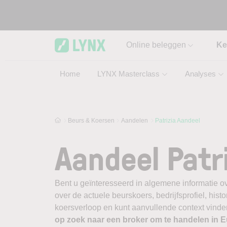
Skip to main content
Online beleggen
Ke
Home
LYNX Masterclass
Analyses
Beurs & Koersen
Aandelen
Patrizia Aandeel
Aandeel Patr
Bent u geïnteresseerd in algemene informatie ov
over de actuele beurskoers, bedrijfsprofiel, histor
koersverloop en kunt aanvullende context vinden
op zoek naar een broker om te handelen in