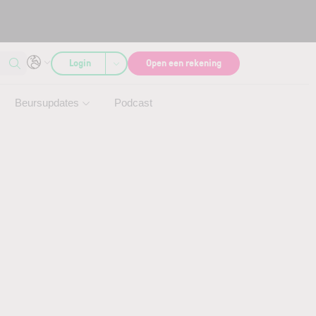
Login
Open een rekening
Beursupdates
Podcast