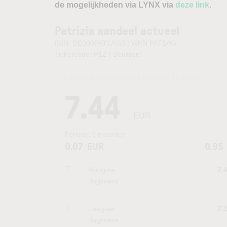
de mogelijkheden via LYNX via
deze link
.
Patrizia aandeel actueel
ISIN: DE000PAT1AG3 | WKN PAT1AG
Tickercode: P1Z | Beurzen:
—
Laatste koersupdate:
06.08.2026 21:21
uur
7.44
EUR
Periode:
6 maanden
0.07
EUR
0.95
Hoogste
7.
dagkoers
Laagste
7.
dagkoers