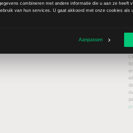
egevens combineren met andere informatie die u aan ze heeft ve
izia brengt extra risico’s met zich mee: als de koers
bruik van hun services. U gaat akkoord met onze cookies als u 
zen onbeperkt oplopen. Het is belangrijk om deze risico’s
 enkel te beleggen met kapitaal dat u kunt missen.
Ik
roker
n
Aanpassen
a
n
L
h
en
el
de
o
p
pr