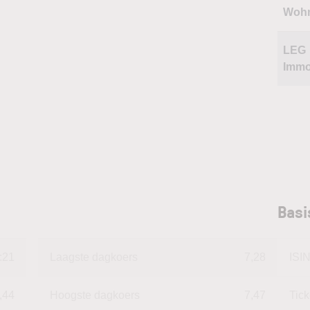
Woh
LEG
Immo
Basi
:21
Laagste dagkoers
7,28
ISI
,44
Hoogste dagkoers
7,47
Tic