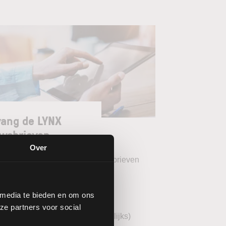
ang de LYNX
wsbrieven
Over
teer uw gewenste LYNX Nieuwsbrieven
eekoverzicht (wekelijks)
 media te bieden en om ons
YNX Morning Call (dagelijks)
ze partners voor social
echnische analyse BEL20 (wekelijks)