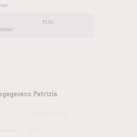
nen
EUR
bilien
sgegevens Patrizia
N
DE000PAT1AG3
kercode
P1Z