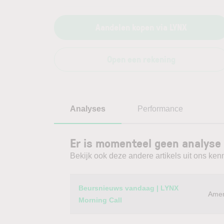
Aandelen kopen via LYNX
Open een rekening
Analyses
Performance
Er is momenteel geen analyse 
Bekijk ook deze andere artikels uit ons kenn
Category
Titel
Beursnieuws vandaag | LYNX
Amer
Morning Call