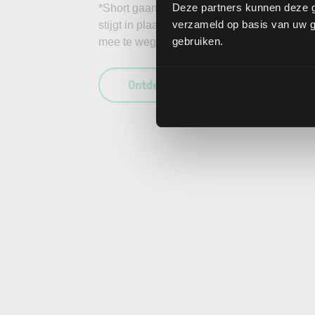
Deze partners kunnen deze g
*Short gaan in bijvoorbeeld het aandeel Patr
verzameld op basis van uw ge
stijgt in plaats van daalt, kunnen de verlie
gebruiken.
mee te wegen in uw beleggingsbeslissing en
Ontdek wat LYNX uniek maakt als b