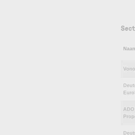
Sect
Naa
Vono
Deut
Eur
ADO
Prop
Deut