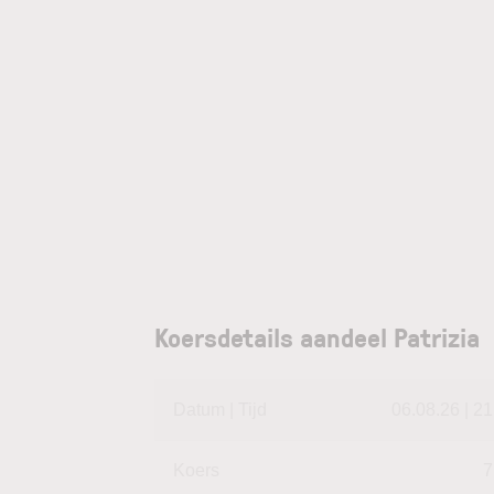
Koersdetails aandeel Patrizia
Datum | Tijd
06.08.26 | 21
Koers
7