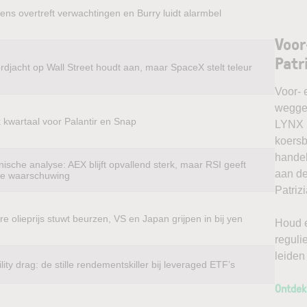
ens overtreft verwachtingen en Burry luidt alarmbel
Voor
Patr
rdjacht op Wall Street houdt aan, maar SpaceX stelt teleur
Voor- 
weggel
k kwartaal voor Palantir en Snap
LYNX k
koersb
handel
ische analyse: AEX blijft opvallend sterk, maar RSI geeft
aan de
te waarschuwing
Patriz
e olieprijs stuwt beurzen, VS en Japan grijpen in bij yen
Houd e
reguli
leiden
ility drag: de stille rendementskiller bij leveraged ETF’s
Ontdek