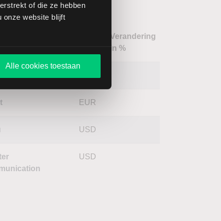
work
rstrekt of die ze hebben
onze website blijft
Verandering
m
Koers
Valuta
in %
Alle cookies toestaan
cast
USD
t
EUR
u
USD
ter
USD
unication