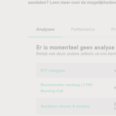
aandelen? Lees meer over de mogelijkheden
Analyses
Performance
Pr
Er is momenteel geen analyse
Bekijk ook deze andere artikels uit ons kenn
Category
Titel
ETF beleggen
V
Beursnieuws vandaag | LYNX
K
Morning Call
B
Aandelen nieuws & analyse