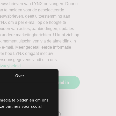
ieuwsbrieven van LYNX ontvangen. Door u
an te melden voor de geselecteerde
ieuwsbrieven, geeft u toestemming aan
YNX om u per e-mail op de hoogte te
ouden van acties, aanbiedingen, updates
 andere marketingberichten. U kunt zich op
k moment uitschrijven via de afmeldlink in
 e-mail. Meer gedetailleerde informatie
ver hoe LYNX omgaat met uw
ersoonsgegevens vindt u in ons
ivacybeleid
.
Over
Schrijf u vrijblijvend in
 media te bieden en om ons
ze partners voor social
orgenoten aandeel Dish