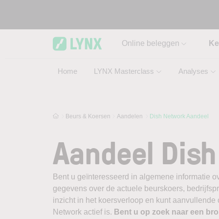
Skip to main content
Online beleggen
Ke
Home
LYNX Masterclass
Analyses
Beurs & Koersen
Aandelen
Dish Network Aandeel
Aandeel Dish
Bent u geïnteresseerd in algemene informatie ov
gegevens over de actuele beurskoers, bedrijfsprofi
inzicht in het koersverloop en kunt aanvullende
Network actief is.
Bent u op zoek naar een br