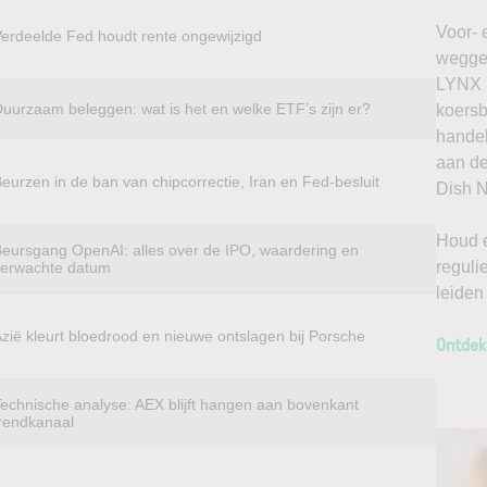
Voor- 
erdeelde Fed houdt rente ongewijzigd
weggel
LYNX k
uurzaam beleggen: wat is het en welke ETF’s zijn er?
koersb
handel
aan de
eurzen in de ban van chipcorrectie, Iran en Fed-besluit
Dish N
Houd e
eursgang OpenAI: alles over de IPO, waardering en
reguli
verwachte datum
leiden
zië kleurt bloedrood en nieuwe ontslagen bij Porsche
Ontdek
echnische analyse: AEX blijft hangen aan bovenkant
rendkanaal