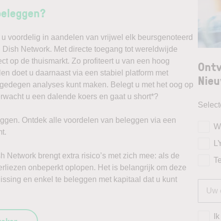
beleggen?
u voordelig in aandelen van vrijwel elk beursgenoteerd
l Dish Network. Met directe toegang tot wereldwijde
ct op de thuismarkt. Zo profiteert u van een hoog
Ontv
n doet u daarnaast via een stabiel platform met
Nieu
t gedegen analyses kunt maken. Belegt u met het oog op
erwacht u een dalende koers en gaat u short*?
Selec
ggen. Ontdek alle voordelen van beleggen via een
W
t.
L
h Network brengt extra risico’s met zich mee: als de
T
verliezen onbeperkt oplopen. Het is belangrijk om deze
issing en enkel te beleggen met kapitaal dat u kunt
Ik