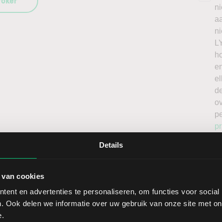
roker
n
a
n
L
h
en
el
de
o
p
pr
Details
 van cookies
ent en advertenties te personaliseren, om functies voor social
. Ook delen we informatie over uw gebruik van onze site met on
Sect
e.