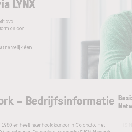
ia LYNX
itieve
tform en een
aat namelijk één
rk – Bedrijfsinformatie
Basi
Net
 1980 en heeft haar hoofdkantoor in Colorado. Het
ISI