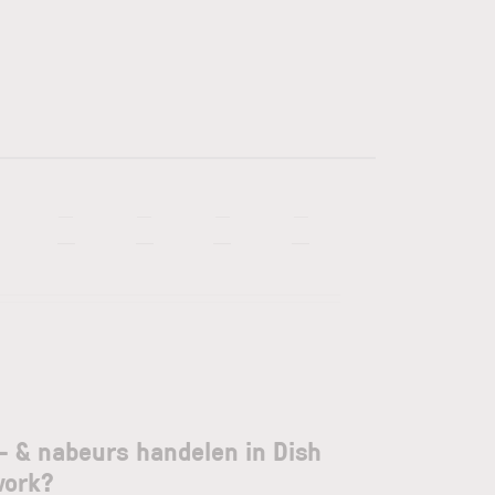
—
—
—
—
—
—
—
—
- & nabeurs handelen in Dish
work?