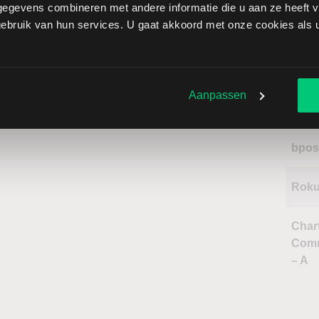
Net
egevens combineren met andere informatie die u aan ze heeft ve
bruik van hun services. U gaat akkoord met onze cookies als u 
Naa
Aanpassen
Com
bpos
Rok
Char
Comm
– A