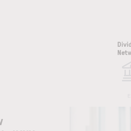
Divi
Net
E
w