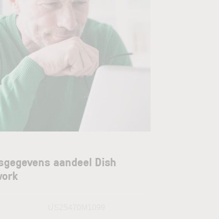
sgegevens aandeel Dish
work
N
US25470M1099