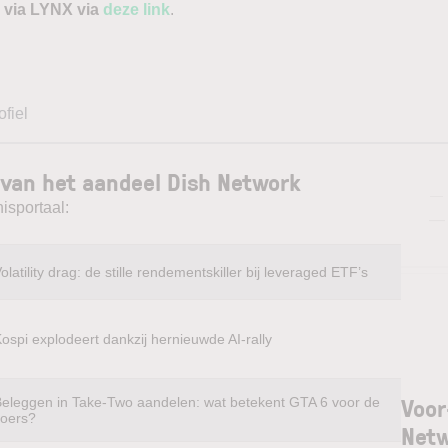
 via LYNX via
deze link
.
ofiel
 van het aandeel Dish Network
—
isportaal:
—
olatility drag: de stille rendementskiller bij leveraged ETF’s
ospi explodeert dankzij hernieuwde AI-rally
Voor
eleggen in Take-Two aandelen: wat betekent GTA 6 voor de
koers?
Net