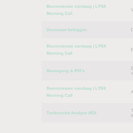
Beursnieuws vandaag | LYNX
V
Morning Call
Duurzaam beleggen
D
Beursnieuws vandaag | LYNX
B
Morning Call
B
Beursgang & IPO’s
Beursnieuws vandaag | LYNX
A
Morning Call
T
Technische Analyse AEX
t