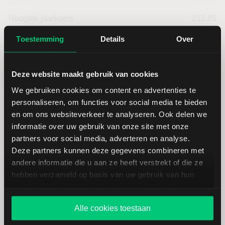
Hoogste jaarkoers
213,05
Toestemming
Details
Over
Laagste koers 52 weken
161,78
Hoogste koers 52 weken
213,05
Deze website maakt gebruik van cookies
We gebruiken cookies om content en advertenties te
Marktkapitalisatie (mld.)
128,76
personaliseren, om functies voor social media te bieden
en om ons websiteverkeer te analyseren. Ook delen we
informatie over uw gebruik van onze site met onze
partners voor social media, adverteren en analyse.
Deze partners kunnen deze gegevens combineren met
andere informatie die u aan ze heeft verstrekt of die ze
Honeywell International:
hebben verzameld op basis van uw gebruik van hun
fundamentele cijfers in USD
services. U gaat akkoord met onze cookies als u onze
website blijft gebruiken.
Alle cookies toestaan
Dividendrendement
--