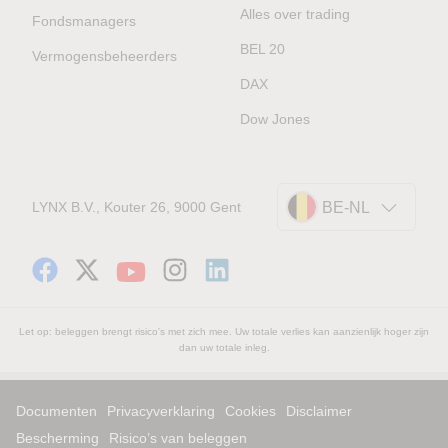
Alles over trading
Fondsmanagers
BEL 20
Vermogensbeheerders
DAX
Dow Jones
LYNX B.V., Kouter 26, 9000 Gent
BE-NL
Let op: beleggen brengt risico's met zich mee. Uw totale verlies kan aanzienlijk hoger zijn
dan uw totale inleg.
Documenten
Privacyverklaring
Cookies
Disclaimer
Bescherming
Risico’s van beleggen