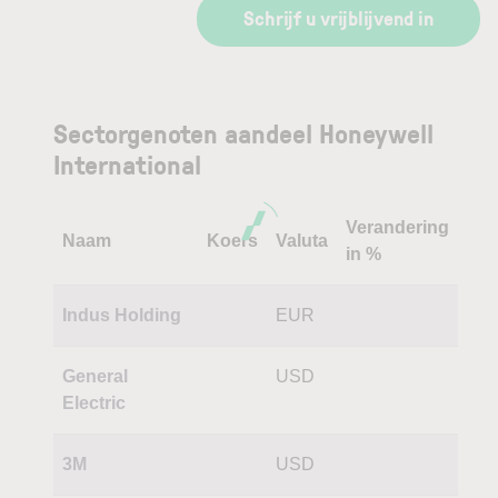
Schrijf u vrijblijvend in
Sectorgenoten aandeel Honeywell
International
Verandering
Naam
Koers
Valuta
in %
Indus Holding
EUR
General
USD
Electric
3M
USD