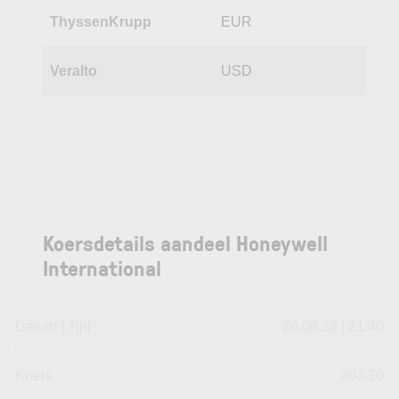
ThyssenKrupp
EUR
Veralto
USD
Koersdetails aandeel Honeywell
International
Datum | Tijd
26.06.26 | 21:40
Koers
203,20