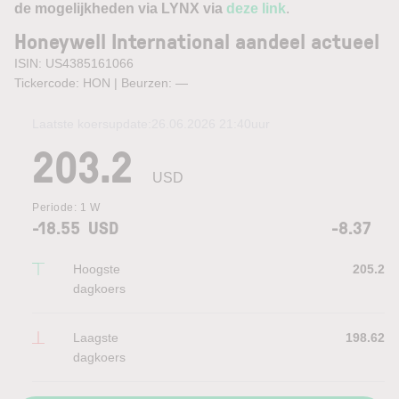
de mogelijkheden via LYNX via
deze link
.
Honeywell International aandeel actueel
ISIN: US4385161066
Tickercode: HON | Beurzen:
—
Laatste koersupdate:
26.06.2026 21:40
uur
203.2
USD
Periode:
1 W
-18.55
USD
-8.37
Hoogste
205.2
dagkoers
Laagste
198.62
dagkoers