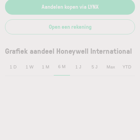
Aandelen kopen via LYNX
Open een rekening
Grafiek aandeel Honeywell International
6 M
1 D
1 W
1 M
1 J
5 J
Max
YTD