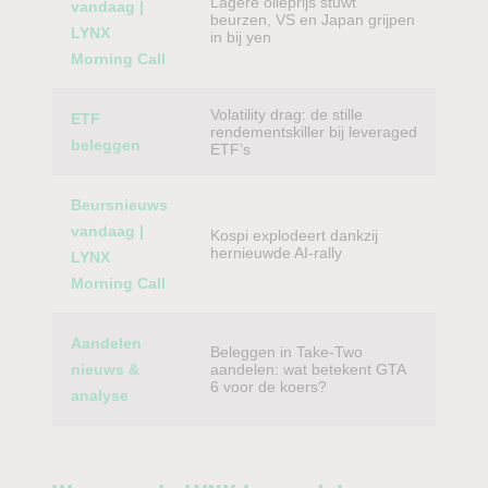
Lagere olieprijs stuwt
vandaag |
beurzen, VS en Japan grijpen
LYNX
in bij yen
Morning Call
Volatility drag: de stille
ETF
rendementskiller bij leveraged
beleggen
ETF’s
Beursnieuws
vandaag |
Kospi explodeert dankzij
hernieuwde AI-rally
LYNX
Morning Call
Aandelen
Beleggen in Take-Two
nieuws &
aandelen: wat betekent GTA
6 voor de koers?
analyse