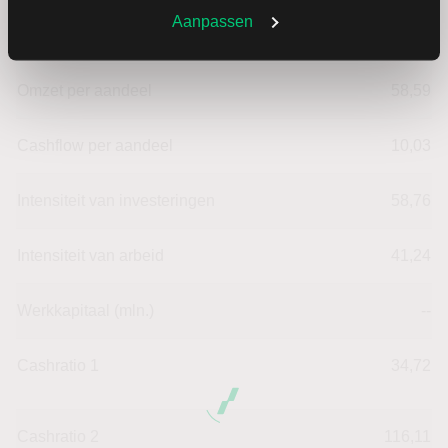
Aanpassen
Omzet ratio
12,63
Omzet per aandeel
58,59
Cashflow per aandeel
10,03
Intensiteit van investeringen
58,76
Intensiteit van arbeid
41,24
Werkkapitaal (mln.)
--
Cashratio 1
34,72
Cashratio 2
116,11