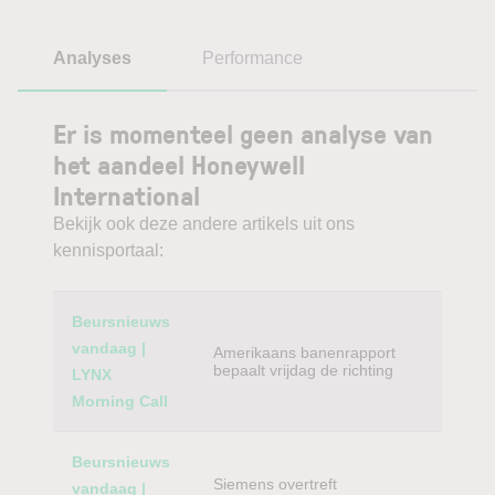
Analyses
Performance
Er is momenteel geen analyse van
het aandeel Honeywell
International
Bekijk ook deze andere artikels uit ons
kennisportaal:
Category
Titel
Beursnieuws
vandaag |
Amerikaans banenrapport
bepaalt vrijdag de richting
LYNX
Morning Call
Beursnieuws
Siemens overtreft
vandaag |