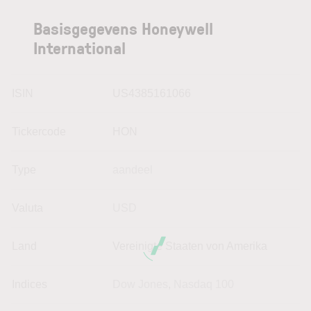
Basisgegevens Honeywell
International
ISIN
US4385161066
Tickercode
HON
Type
aandeel
Valuta
USD
Land
Vereinigte Staaten von Amerika
Indices
Dow Jones
,
Nasdaq 100