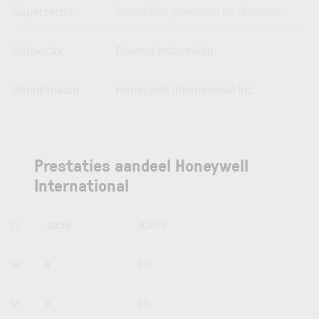
Supersector
Industriële goederen en diensten
Subsector
Diverse Industrieën
Bedrijfsnaam
Honeywell International Inc.
Prestaties aandeel Honeywell
International
1D
-18.55
-8.37 %
1W
0
0 %
1M
0
0 %