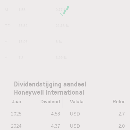
6M
1.55
0.77 %
YTD
35.52
21.18 %
1Y
15.06
8 %
5Y
7.8
3.99 %
Dividendstijging aandeel
Honeywell International
Jaar
Dividend
Valuta
Return
2025
4.58
USD
2.73
2024
4.37
USD
2.00