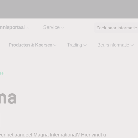
nnisportaal
Service
Zoek naar informatie
Producten & Koersen
Trading
Beursinformatie
eel
na
l
er het aandeel Magna International? Hier vindt u