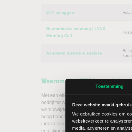
ETF beleggen
Volat
Beursnieuws vandaag | LYNX
Kospi
Morning Call
Bele
Aandelen nieuws & analyse
koer
Waarom via LYNX in aandelen 
Toestemming
Met een effectenrekening via LYNX handelt 
bedrijf ter wereld – dus ook van het aandeel
Deze website maakt gebruik
wereldwijde beurzen koopt u buitenlandse a
We gebruiken cookies om cont
hoog handelsvolume en een lage spread. Ha
websiteverkeer te analyseren
innovatieve trading tools, waarmee u direc
media, adverteren en analys
een stijgende koers door long te gaan, of v