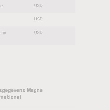
ex
USD
USD
ine
USD
s
sgegevens Magna
rnational