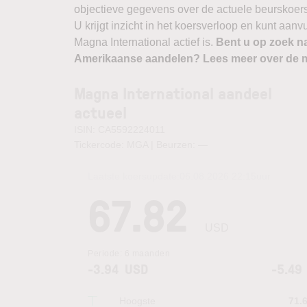
objectieve gegevens over de actuele beurskoers, b
U krijgt inzicht in het koersverloop en kunt aan
Magna International actief is.
Bent u op zoek n
Amerikaanse aandelen? Lees meer over de m
Magna International aandeel
actueel
ISIN: CA5592224011
Tickercode: MGA | Beurzen:
—
Laatste koersupdate:
06.08.2026 22:15
uur
67.82
USD
Periode:
6 maanden
-3.94
USD
-5.49
Hoogste
71.