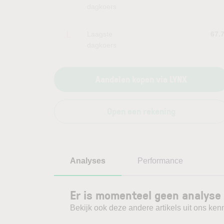
dagkoers
Laagste
67.
dagkoers
Aandelen kopen via LYNX
Open een rekening
Analyses
Performance
Er is momenteel geen analyse 
Bekijk ook deze andere artikels uit ons kenn