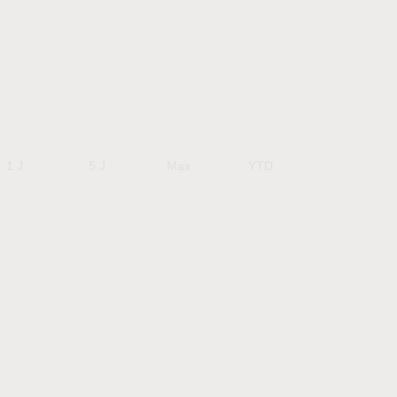
1 J
5 J
Max
YTD