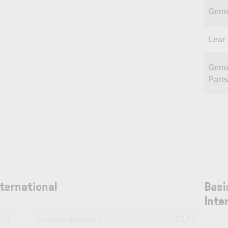
Gent
Lear
Genu
Part
ternational
Basi
Inte
:15
Laagste dagkoers
67,71