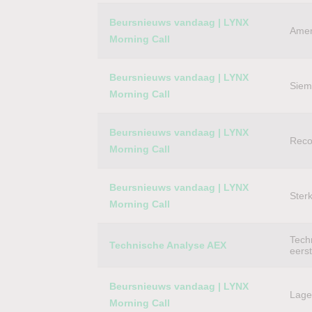
Category
Titel
Beursnieuws vandaag | LYNX
Amer
Morning Call
Beursnieuws vandaag | LYNX
Siem
Morning Call
Beursnieuws vandaag | LYNX
Reco
Morning Call
Beursnieuws vandaag | LYNX
Ster
Morning Call
Techn
Technische Analyse AEX
eers
Beursnieuws vandaag | LYNX
Lager
Morning Call