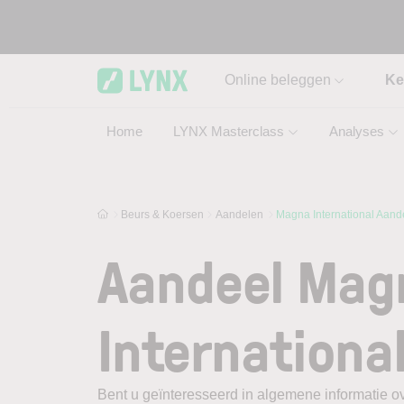
Skip to main content
Online beleggen
Ke
Home
LYNX Masterclass
Analyses
Beurs & Koersen
Aandelen
Magna International Aand
Aandeel Mag
Internationa
Bent u geïnteresseerd in algemene informatie ov