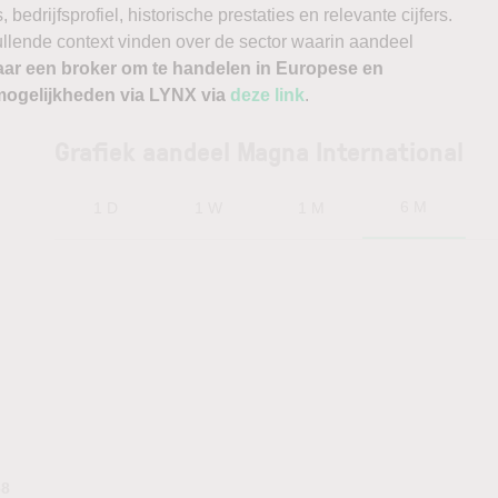
edrijfsprofiel, historische prestaties en relevante cijfers.
vullende context vinden over de sector waarin aandeel
aar een broker om te handelen in Europese en
ogelijkheden via LYNX via
deze link
.
Grafiek aandeel Magna International
6 M
1 D
1 W
1 M
68