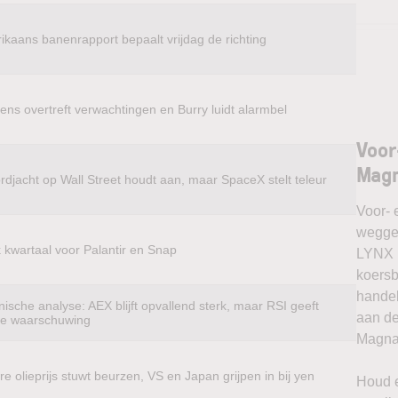
ikaans banenrapport bepaalt vrijdag de richting
ens overtreft verwachtingen en Burry luidt alarmbel
Voor
Magn
rdjacht op Wall Street houdt aan, maar SpaceX stelt teleur
Voor- 
weggel
k kwartaal voor Palantir en Snap
LYNX k
koersb
handel
ische analyse: AEX blijft opvallend sterk, maar RSI geeft
aan de
te waarschuwing
Magna 
e olieprijs stuwt beurzen, VS en Japan grijpen in bij yen
Houd e