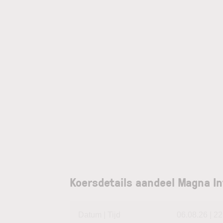
Koersdetails aandeel Magna In
Datum | Tijd
06.08.26 | 22