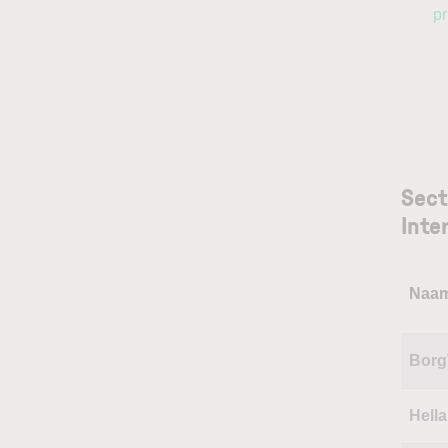
pr
Sect
Inte
Naa
Borg
Hella