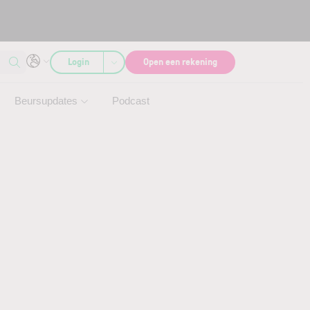
Login
Open een rekening
Beursupdates
Podcast