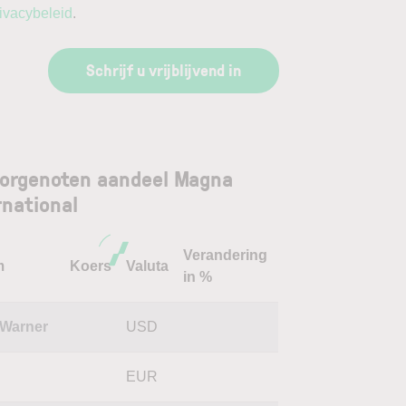
ivacybeleid
.
Schrijf u vrijblijvend in
orgenoten aandeel Magna
rnational
Verandering
m
Koers
Valuta
in %
Warner
USD
EUR