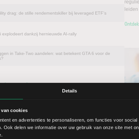
reguli
leiden
ility drag: de stille rendementskiller bij leveraged ETF’s
Ontdek
 explodeert dankzij hernieuwde AI-rally
ggen in Take-Two aandelen: wat betekent GTA 6 voor de
s?
beleggen?
Details
u voordelig in aandelen van vrijwel elk beursgenoteerd
Ontv
 Magna International. Met directe toegang tot
 van cookies
Nieu
andelen direct op de thuismarkt. Zo profiteert u van een
ent en advertenties te personaliseren, om functies voor social
ndelen doet u daarnaast via een stabiel platform met
. Ook delen we informatie over uw gebruik van onze site met on
t gedegen analyses kunt maken. Belegt u met het oog op
Selec
e.
erwacht u een dalende koers en gaat u short*?