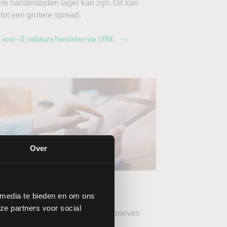
ere handelstijden lager kan zijn. Dit kan
 tot een grotere spread.
 voor- & nabeurs handelen via LYNX
Over
ang de LYNX
wsbrieven
 media te bieden en om ons
ze partners voor social
teer uw gewenste LYNX Nieuwsbrieven