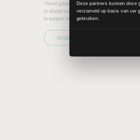
Deze partners kunnen deze g
*Short gaan in bijvoorbeeld het aandeel Noki
verzameld op basis van uw ge
in plaats van daalt, kunnen de verliezen on
gebruiken.
te wegen in uw beleggingsbeslissing en enk
Ontdek wat LYNX uniek maakt als b