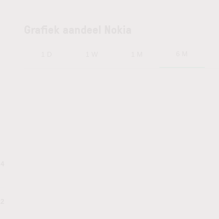
Grafiek aandeel Nokia
6 M
1 D
1 W
1 M
.4
12