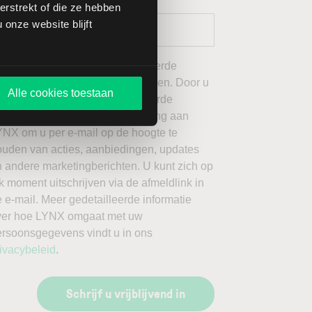
rstrekt of die ze hebben
onze website blijft
 wil graag de door mij geselecteerde
ieuwsbrieven van LYNX ontvangen. Door u
Alle cookies toestaan
an te melden voor de geselecteerde
ieuwsbrieven, geeft u toestemming aan
YNX om u per e-mail op de hoogte te
ouden van acties, aanbiedingen, updates
 andere marketingberichten. U kunt zich op
k moment uitschrijven via de afmeldlink in
 e-mail. Meer gedetailleerde informatie
ver hoe LYNX omgaat met uw
ersoonsgegevens vindt u in ons
ivacybeleid
.
Schrijf u vrijblijvend in