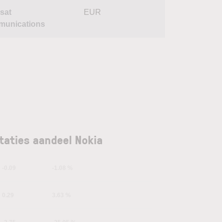
sat
EUR
unications
taties aandeel Nokia
-0.09
-1.08 %
0.29
3.63 %