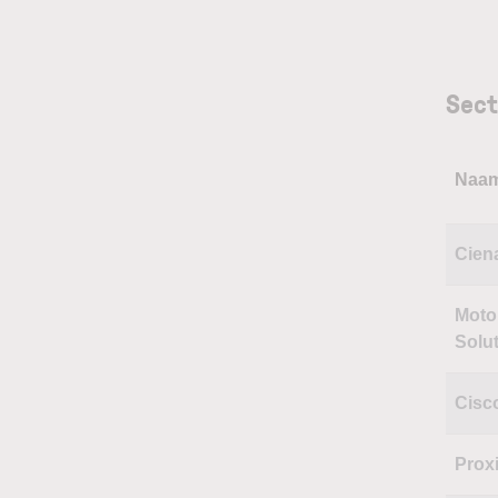
Sect
Naa
Cien
Moto
Solu
Cisc
Prox