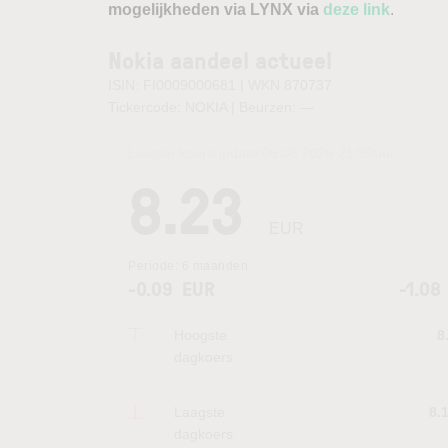
mogelijkheden via LYNX via
deze link
.
Nokia aandeel actueel
ISIN: FI0009000681 | WKN 870737
Tickercode: NOKIA | Beurzen:
—
Laatste koersupdate:
06.08.2026 21:59
uur
8.23
EUR
Periode:
6 maanden
-0.09
EUR
-1.08
Hoogste
8
dagkoers
Laagste
8.
dagkoers