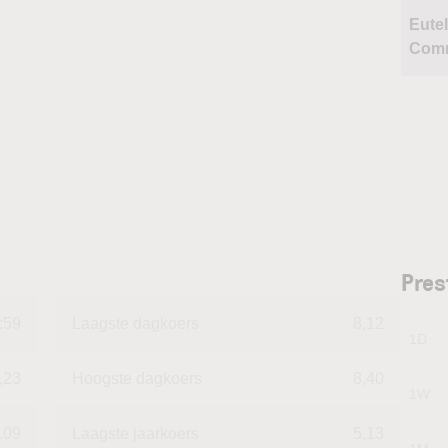
Eutel
Comm
Pres
:59
Laagste dagkoers
8,12
1D
,23
Hoogste dagkoers
8,40
1W
.09
Laagste jaarkoers
5,13