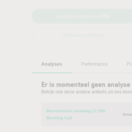
Aandelen kopen via LYNX
Open een rekening
Analyses
Performance
Pr
Er is momenteel geen analyse 
Bekijk ook deze andere artikels uit ons kenn
Category
Titel
Beursnieuws vandaag | LYNX
Amer
Morning Call