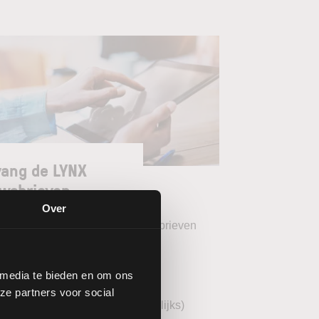
ang de LYNX
wsbrieven
Over
teer uw gewenste LYNX Nieuwsbrieven
eekoverzicht (wekelijks)
 media te bieden en om ons
YNX Morning Call (dagelijks)
ze partners voor social
echnische analyse BEL20 (wekelijks)