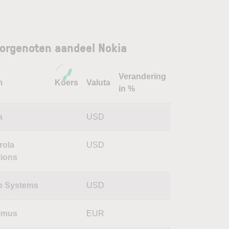
orgenoten aandeel Nokia
Verandering
m
Koers
Valuta
in %
a
USD
rola
USD
tions
o Systems
USD
imus
EUR