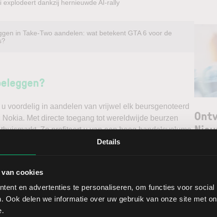
 explodeert dankzij hernieuwde AI-rally
ggen in Take-Two aandelen: wat betekent GTA 6 voor de
s?
beleggen?
u voordelig in aandelen van vrijwel elk beursgenoteerd
Ontv
l Nokia. Met directe toegang tot wereldwijde beurzen
Nieu
 thuismarkt. Zo profiteert u van een hoog handelsvolume
ast via een stabiel platform met innovatieve trading
Details
unt maken. Belegt u met het oog op een stijgende koers
Selec
e koers en gaat u short*?
 van cookies
W
ent en advertenties te personaliseren, om functies voor social
ggen. Ontdek alle voordelen van beleggen via een
L
. Ook delen we informatie over uw gebruik van onze site met on
t.
T
e.