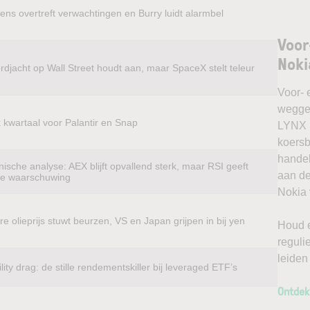
ens overtreft verwachtingen en Burry luidt alarmbel
Voor
Noki
rdjacht op Wall Street houdt aan, maar SpaceX stelt teleur
Voor- 
weggel
k kwartaal voor Palantir en Snap
LYNX k
koersb
handel
ische analyse: AEX blijft opvallend sterk, maar RSI geeft
aan de
te waarschuwing
Nokia 
e olieprijs stuwt beurzen, VS en Japan grijpen in bij yen
Houd e
reguli
leiden
ility drag: de stille rendementskiller bij leveraged ETF’s
Ontdek