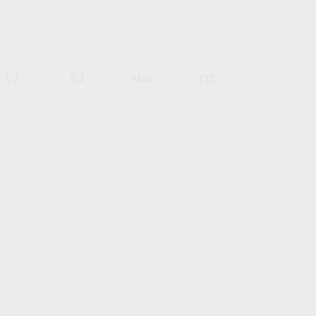
1 J
5 J
Max
YTD