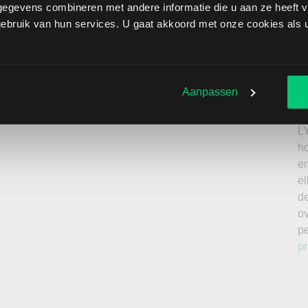
egevens combineren met andere informatie die u aan ze heeft ve
a brengt extra risico’s met zich mee: als de koers stijgt
bruik van hun services. U gaat akkoord met onze cookies als u 
beperkt oplopen. Het is belangrijk om deze risico’s mee
el te beleggen met kapitaal dat u kunt missen.
Ik
roker
n
Aanpassen
a
n
L
h
en
el
de
o
p
pr