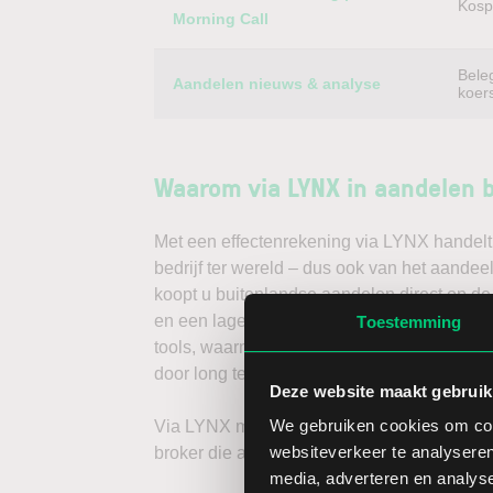
Kospi
Morning Call
Bele
Aandelen nieuws & analyse
koer
Waarom via LYNX in aandelen 
Met een effectenrekening via LYNX handelt 
bedrijf ter wereld – dus ook van het aandee
koopt u buitenlandse aandelen direct op de
en een lage spread. Handelen doet u daarna
Toestemming
tools, waarmee u direct gedegen analyses k
door long te gaan, of verwacht u een dalend
Deze website maakt gebruik
We gebruiken cookies om cont
Via LYNX maakt u de volgende stap in bele
websiteverkeer te analyseren
broker die aandelenbeleggers serieus neem
media, adverteren en analys