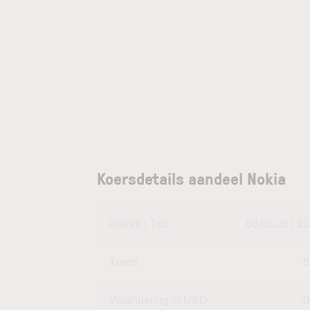
Koersdetails aandeel Nokia
Datum | Tijd
06.08.26 | 21
Koers
8
Verandering in USD
-0