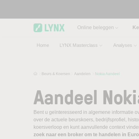
Skip to main content
Online beleggen
Ke
Home
LYNX Masterclass
Analyses
Beurs & Koersen
Aandelen
Nokia Aandeel
Aandeel Noki
Bent u geïnteresseerd in algemene informatie o
over de actuele beurskoers, bedrijfsprofiel, histor
koersverloop en kunt aanvullende context vinden
zoek naar een broker om te handelen in Eu