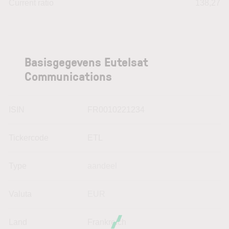
Current ratio
138,27
Basisgegevens Eutelsat
Communications
ISIN
FR0010221234
Tickercode
ETL
Type
aandeel
Valuta
EUR
Land
Frankreich