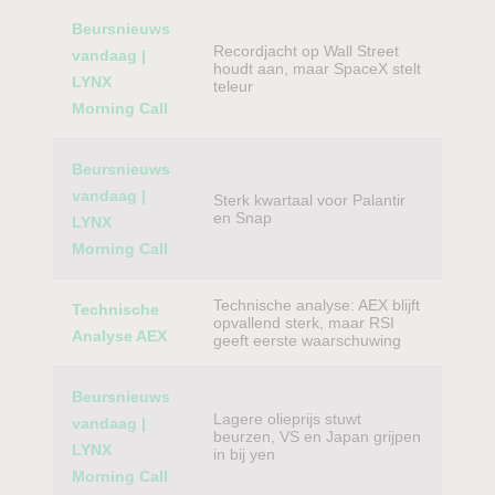
Beursnieuws
Recordjacht op Wall Street
vandaag |
houdt aan, maar SpaceX stelt
LYNX
teleur
Morning Call
Beursnieuws
vandaag |
Sterk kwartaal voor Palantir
en Snap
LYNX
Morning Call
Technische analyse: AEX blijft
Technische
opvallend sterk, maar RSI
Analyse AEX
geeft eerste waarschuwing
Beursnieuws
Lagere olieprijs stuwt
vandaag |
beurzen, VS en Japan grijpen
LYNX
in bij yen
Morning Call