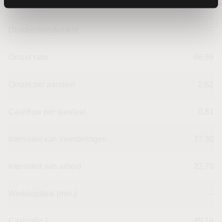
Dividendrendement
--
Omzet ratio
-86,99
Omzet per aandeel
2,62
Cashflow per aandeel
0,81
Intensiteit van investeringen
77,30
Intensiteit van arbeid
22,70
Werkkapitaal (mln.)
--
Cashratio 1
49,18