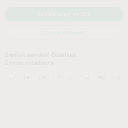
Aandelen kopen via LYNX
Open een rekening
Grafiek aandeel Eutelsat
Communications
6 M
1 D
1 W
1 M
1 J
5 J
Max
YTD