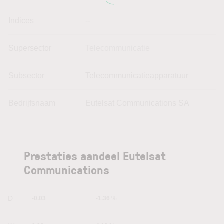
Indices
--
Supersector
Telecommunicatie
Subsector
Telecommunicatieapparatuur
Bedrijfsnaam
Eutelsat Communications SA
Prestaties aandeel Eutelsat
Communications
1D
-0.03
-1.36 %