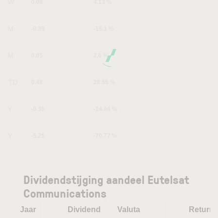
1W
0.09
4.13 %
1M
-0.39
-15.1 %
6M
0.05
2.6 %
YTD
0.48
28.55 %
1Y
-0.35
-14.04 %
5Y
-5.25
-70.77 %
Dividendstijging aandeel Eutelsat
Communications
Jaar
Dividend
Valuta
Return