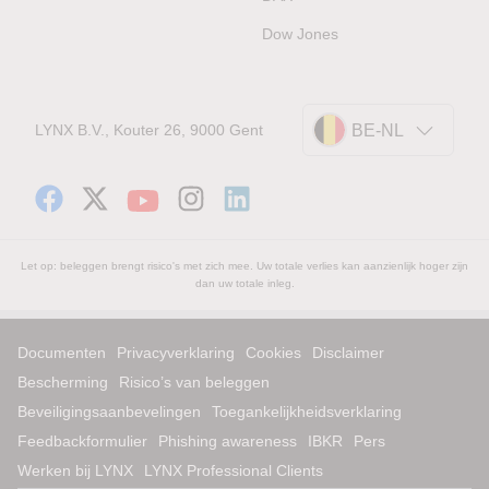
Dow Jones
LYNX B.V., Kouter 26, 9000 Gent
BE-NL
Let op: beleggen brengt risico's met zich mee. Uw totale verlies kan aanzienlijk hoger zijn
dan uw totale inleg.
Documenten
Privacyverklaring
Cookies
Disclaimer
Bescherming
Risico’s van beleggen
Beveiligingsaanbevelingen
Toegankelijkheidsverklaring
Feedbackformulier
Phishing awareness
IBKR
Pers
Werken bij LYNX
LYNX Professional Clients