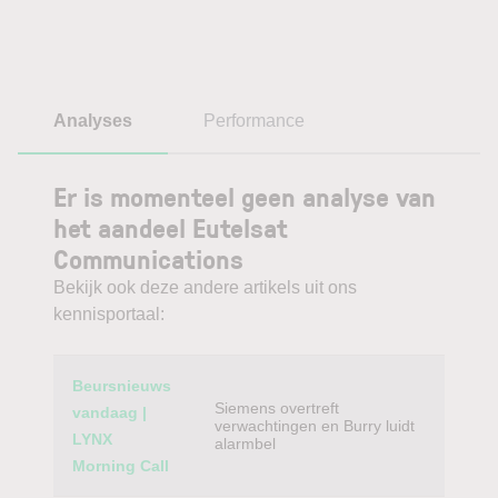
Analyses
Performance
Er is momenteel geen analyse van
het aandeel Eutelsat
Communications
Bekijk ook deze andere artikels uit ons
kennisportaal:
Category
Titel
Beursnieuws
Siemens overtreft
vandaag |
verwachtingen en Burry luidt
LYNX
alarmbel
Morning Call