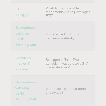
Volatility drag: de stille
ETF
rendementskiller bij leveraged
beleggen
ETF’s
Beursnieuws
vandaag |
Kospi explodeert dankzij
hernieuwde AI-rally
LYNX
Morning Call
Aandelen
Beleggen in Take-Two
nieuws &
aandelen: wat betekent GTA
6 voor de koers?
analyse
Beursnieuws
vandaag |
Verdeelde Fed houdt rente
ongewijzigd
LYNX
Morning Call