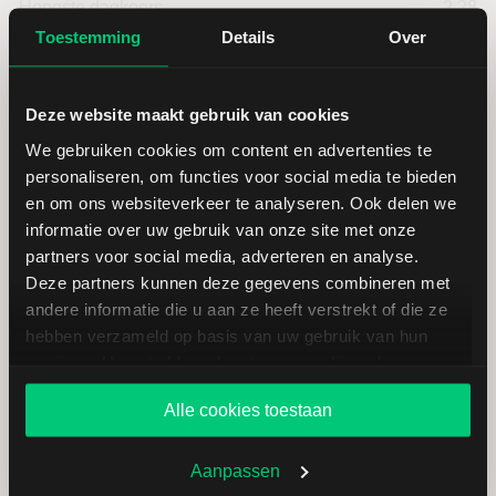
Hoogste dagkoers
2,28
Toestemming
Details
Over
Laagste jaarkoers
1,70
Deze website maakt gebruik van cookies
Hoogste jaarkoers
4,62
We gebruiken cookies om content en advertenties te
personaliseren, om functies voor social media te bieden
Laagste koers 52 weken
1,59
en om ons websiteverkeer te analyseren. Ook delen we
informatie over uw gebruik van onze site met onze
Hoogste koers 52 weken
4,62
partners voor social media, adverteren en analyse.
Deze partners kunnen deze gegevens combineren met
andere informatie die u aan ze heeft verstrekt of die ze
Marktkapitalisatie (mld.)
2,60
hebben verzameld op basis van uw gebruik van hun
services. U gaat akkoord met onze cookies als u onze
website blijft gebruiken.
Alle cookies toestaan
Eutelsat Communications:
Aanpassen
fundamentele cijfers in EUR