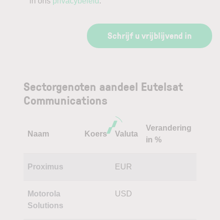
in ons
privacybeleid
.
Schrijf u vrijblijvend in
Sectorgenoten aandeel Eutelsat
Communications
Verandering
Naam
Koers
Valuta
in %
Proximus
EUR
Motorola
USD
Solutions