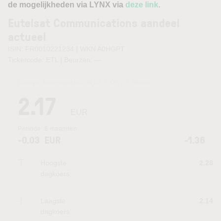
de mogelijkheden via LYNX via
deze link
.
Eutelsat Communications aandeel
actueel
ISIN: FR0010221234 | WKN A0HGPT
Tickercode: ETL | Beurzen:
—
Laatste koersupdate:
05.08.2026 21:38
uur
2.17
EUR
Periode:
6 maanden
-0.03
EUR
-1.36
Hoogste
2.28
dagkoers
Laagste
2.14
dagkoers