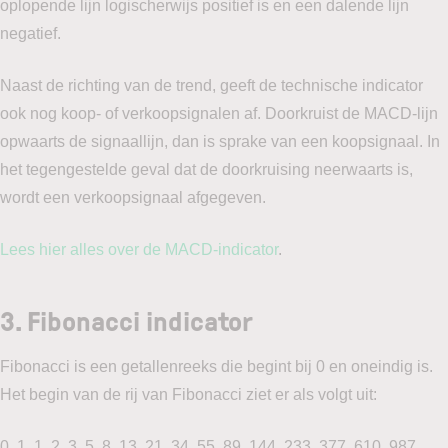
oplopende lijn logischerwijs positief is en een dalende lijn
negatief.
Naast de richting van de trend, geeft de technische indicator
ook nog koop- of verkoopsignalen af. Doorkruist de MACD-lijn
opwaarts de signaallijn, dan is sprake van een koopsignaal. In
het tegengestelde geval dat de doorkruising neerwaarts is,
wordt een verkoopsignaal afgegeven.
Lees hier alles over de MACD-indicator
.
3.
Fibonacci indicator
Fibonacci is een getallenreeks die begint bij 0 en oneindig is.
Het begin van de rij van Fibonacci ziet er als volgt uit:
0, 1, 1, 2, 3, 5, 8, 13, 21, 34, 55, 89, 144, 233, 377, 610, 987,