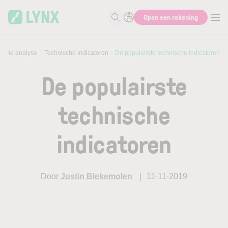
Skip to main content
Open een rekening
Zoek naar informatie
ische analyse
Technische indicatoren
De populairste technische indicatoren
De populairste
technische
indicatoren
Door
Justin Blekemolen
11-11-2019