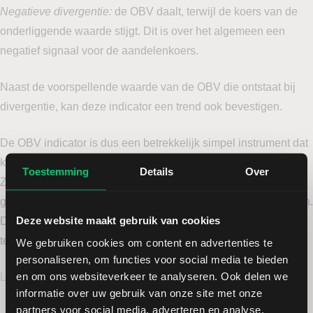
Negatieve divergentie:
de OBV daalt, terwijl de koers van de
onderliggende waarde stijgt. Dit is over het algemeen een
negatief signaal voor de aandelenkoers.
Naast de voorspellende waarde van de OBV die ontstaat bij
divergentie, kan deze indicator een trend ook bevestigen.
De OBV indicator is dus een betrekkelijk simpel instrument dat
koop- en verkoopdruk meet aan de hand van handelsvolumes.
Toestemming
Details
Over
Zoals eigenlijk voor alle technische indicatoren geldt, is het
geen goed idee om de indicator alleen op zichzelf te gebruiken.
Deze website maakt gebruik van cookies
De indicator werkt uitstekend in combinatie met andere
technische indicatoren.
We gebruiken cookies om content en advertenties te
personaliseren, om functies voor social media te bieden
en om ons websiteverkeer te analyseren. Ook delen we
Lees hier meer over de OBV indicator.
informatie over uw gebruik van onze site met onze
partners voor social media, adverteren en analyse.