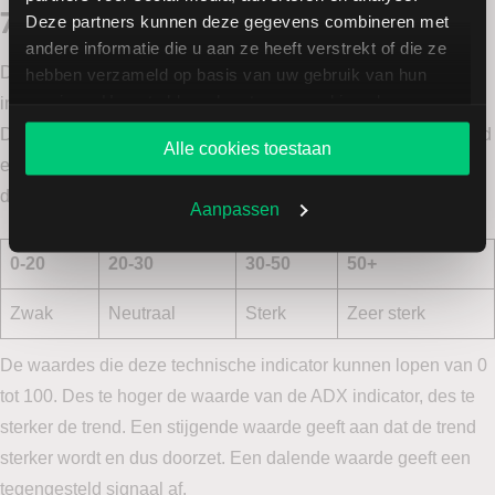
7.
ADX indicator
Deze partners kunnen deze gegevens combineren met
andere informatie die u aan ze heeft verstrekt of die ze
De tweede indicator die in deze top 8 populairste technische
hebben verzameld op basis van uw gebruik van hun
services. U gaat akkoord met onze cookies als u onze
indicatoren onder LYNX aan bod komt, is de ADX indicator.
website blijft gebruiken.
Deze indicator vertelt u iets over de kracht van de huidige trend
Alle cookies toestaan
en geeft, in tegenstelling tot de meeste indicatoren, geen
duidelijkheid over de richting van de trend.
Aanpassen
0-20
20-30
30-50
50+
Zwak
Neutraal
Sterk
Zeer sterk
De waardes die deze technische indicator kunnen lopen van 0
tot 100. Des te hoger de waarde van de ADX indicator, des te
sterker de trend. Een stijgende waarde geeft aan dat de trend
sterker wordt en dus doorzet. Een dalende waarde geeft een
tegengesteld signaal af.