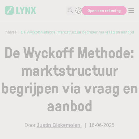
Skip to main content
Open een rekening
Zoek naar informatie
ndanalyse
De Wyckoff Methode: marktstructuur begrijpen via vraag en aanbod
De Wyckoff Methode:
marktstructuur
begrijpen via vraag en
aanbod
Door
Justin Blekemolen
16-06-2025