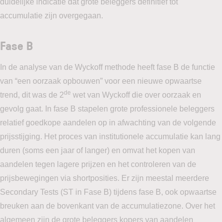
duidelijke indicatie dat grote beleggers definitief tot
accumulatie zijn overgegaan.
Fase B
In de analyse van de Wyckoff methode heeft fase B de functie
van “een oorzaak opbouwen” voor een nieuwe opwaartse
de
trend, dit was de 2
wet van Wyckoff die over oorzaak en
gevolg gaat. In fase B stapelen grote professionele beleggers
relatief goedkope aandelen op in afwachting van de volgende
prijsstijging. Het proces van institutionele accumulatie kan lang
duren (soms een jaar of langer) en omvat het kopen van
aandelen tegen lagere prijzen en het controleren van de
prijsbewegingen via shortposities. Er zijn meestal meerdere
Secondary Tests (ST in Fase B) tijdens fase B, ook opwaartse
breuken aan de bovenkant van de accumulatiezone. Over het
algemeen zijn de grote beleggers kopers van aandelen