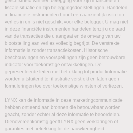
door de Straat van Hormuz normaliseert. Iran en Oman
boeken volgens meerdere berichten vooruitgang, maar
een definitieve regeling met de Verenigde Staten ontbreekt
nog.
Dat is relevant voor vrijwel alle activaklassen. Duurdere
energie kan de inflatie opnieuw aanwakkeren, waardoor
de ruimte voor renteverlagingen kleiner wordt.
Tegelijkertijd zou een overtuigend akkoord over Hormuz
juist snel een deel van de geopolitieke premie uit olie
kunnen halen.
Azië: China sterk, Korea onder
druk
De Aziatische beurzen geven vrijdag een verdeeld beeld.