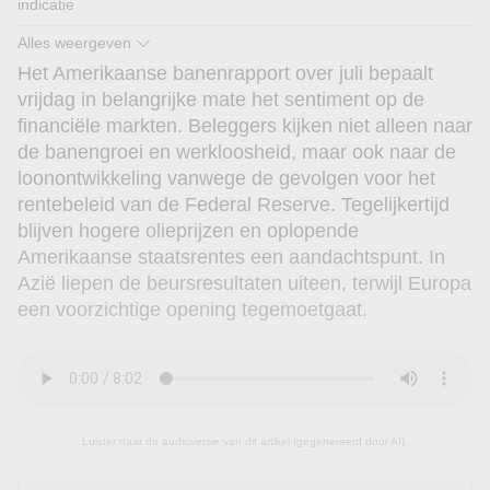
indicatie
Alles weergeven
AMX
-0,40 %
DOW
-1,93 %
EOE
-0,09 %
NDX
1,09 %
Het Amerikaanse banenrapport over juli bepaalt
vrijdag in belangrijke mate het sentiment op de
financiële markten. Beleggers kijken niet alleen naar
de banengroei en werkloosheid, maar ook naar de
loonontwikkeling vanwege de gevolgen voor het
rentebeleid van de Federal Reserve. Tegelijkertijd
blijven hogere olieprijzen en oplopende
Amerikaanse staatsrentes een aandachtspunt. In
Azië liepen de beursresultaten uiteen, terwijl Europa
een voorzichtige opening tegemoetgaat.
Luister naar de audioversie van dit artikel (gegenereerd door AI).