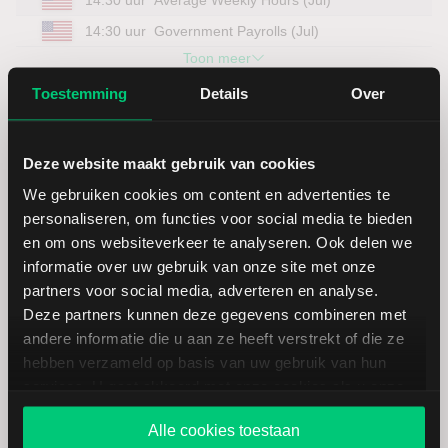
14:30 uur
Government Payrolls (Jul)
Toon meer
Open nu een effectenrekening
Toestemming
Details
Over
Bent u een actieve belegger en neemt u, net als wij,
beleggen serieus? Dan helpen wij u graag het maximale
Deze website maakt gebruik van cookies
uit uw beleggingsportefeuille te halen.
We gebruiken cookies om content en advertenties te
personaliseren, om functies voor social media te bieden
Een effectenrekening via LYNX biedt u alles wat u mag
en om ons websiteverkeer te analyseren. Ook delen we
verwachten van een broker. Een stabiel en intuïtief
informatie over uw gebruik van onze site met onze
handelsplatform, scherpe tarieven en een zeer uitgebreid
partners voor social media, adverteren en analyse.
aanbod van beleggingsproducten en beurzen.
Deze partners kunnen deze gegevens combineren met
andere informatie die u aan ze heeft verstrekt of die ze
Open een rekening
hebben verzameld op basis van uw gebruik van hun
services. U gaat akkoord met onze cookies als u onze
website blijft gebruiken.
Alle cookies toestaan