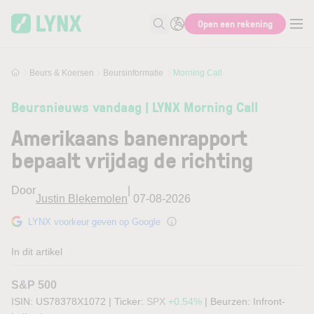
Skip to main content
Skip to search
Open een rekening
Zoek naar informatie
Beurs & Koersen
Beursinformatie
Morning Call
Beursnieuws vandaag | LYNX Morning Call
Amerikaans banenrapport
bepaalt vrijdag de richting
Door
|
Justin Blekemolen
07-08-2026
LYNX voorkeur geven op Google
In dit artikel
S&P 500
ISIN: US78378X1072
|
Ticker:
SPX
+0.54%
|
Beurzen:
Infront-