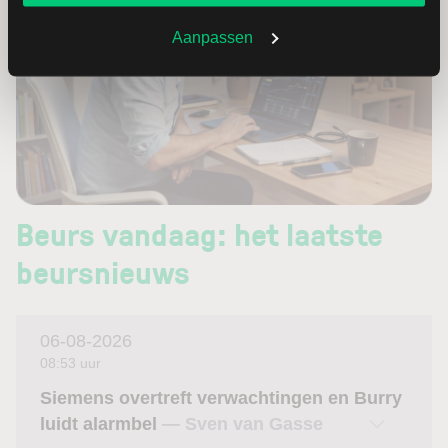
Aanpassen
Beurs vandaag: het laatste
beursnieuws
06-08-2026
08:53 uur
Siemens overtreft verwachtingen en Burry
luidt alarmbel
— Sven van Gasse