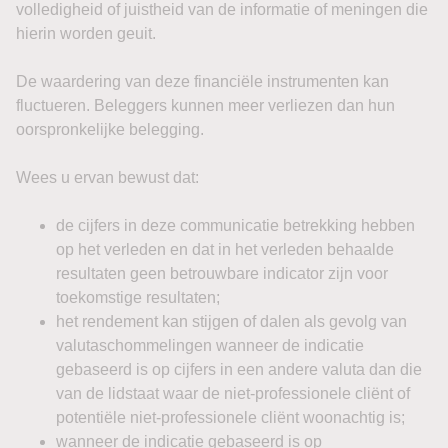
De Japanse Nikkei 225 verloor ongeveer 0,85%, terwijl de
bredere Topix licht steeg. In Zuid-Korea daalde de Kospi
1,38% en verloor de Kosdaq zelfs 2,56%. Australië bleef
ongeveer onveranderd.
Chinese aandelen presteerden beter. De Hang Seng won
circa 0,15% en de CSI 300 steeg 0,83%. De belangrijkste
impuls kwam van de handelscijfers. De Chinese export
nam in juli met 23,9% op jaarbasis toe, duidelijk meer dan
verwacht. De import steeg 27,5%. Het handelsoverschot
bedroeg $112,5 miljard.
Vooral technologie speelt daarin een steeds grotere rol.
Chinese chip export steeg in juli volgens officiële
gegevens met 117% ten opzichte van een jaar eerder.
Tegelijkertijd blijft de binnenlandse vraag relatief zwak. De
Chinese economie groeide in het tweede kwartaal met
4,3%, terwijl de consumptiegroei bescheiden bleef. De
sterke export maskeert daardoor gedeeltelijk de zwakte