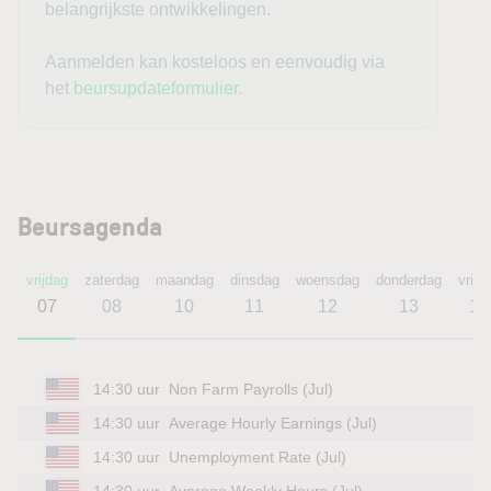
belangrijkste ontwikkelingen.
bedrijfsresultaten en technologie aan de positieve kant,
maar geopolitiek, olie en rentevrees als belangrijkste
Aanmelden kan kosteloos en eenvoudig via
tegenwicht.
het
beursupdateformulier.
Gebruikte bronnen:
https://www.cnbc.com/2026/08/07/china-july-trade-exports-
imports-surplus-imbalance-tariffs-.html
Beursagenda
https://www.cnbc.com/2026/08/07/oil-rises-supply-fears-
iran-draft-plan-strait-hormuz.html
vrijdag
zaterdag
maandag
dinsdag
woensdag
donderdag
vrijd
07
08
10
11
12
13
14
https://www.cnbc.com/2026/08/06/stock-market-today-live-
updates.html
14:30 uur
Non Farm Payrolls (Jul)
https://www.cnbc.com/2026/08/06/treasury-yields-interest-
14:30 uur
Average Hourly Earnings (Jul)
rates-inflation-fed.html
14:30 uur
Unemployment Rate (Jul)
14:30 uur
Average Weekly Hours (Jul)