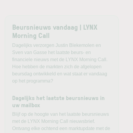
De
DAX
verloor daarentegen ongeveer 0,1%. Onder de
individuele fondsen viel
Deutsche Telekom
op met een
stijging van 5,8%, terwijl Siemens circa 5,5% verloor.
Beursnieuws vandaag | LYNX
Voor de Europese handelsdag zal vooral de reactie op het
Morning Call
Amerikaanse banenrapport van belang zijn. Een beweging
in
Amerikaanse staatsobligaties
vertaalt zich doorgaans
Dagelijks verzorgen Justin Blekemolen en
snel naar Europese kapitaalmarktrentes en daarmee naar
Sven van Gasse het laatste beurs- en
de waardering van technologie, vastgoed en andere
financiele nieuws met de LYNX Morning Call.
rentegevoelige sectoren.
Hoe hebben de markten zich de afgelopen
beursdag ontwikkeld en wat staat er vandaag
Daarnaast blijft olie belangrijk. Hogere energieprijzen zijn
op het programma?
voor Europa relatief ongunstig vanwege de grote energie-
importafhankelijkheid en kunnen opnieuw zorgen voor
Dagelijks het laatste beursnieuws in
inflatoire druk. Energieaandelen kunnen daar juist
uw mailbox
gedeeltelijk van profiteren.
Blijf op de hoogte van het laatste beursnieuws
met de LYNX Morning Call nieuwsbrief.
Daarmee eindigt de beursweek zoals deze de afgelopen
Ontvang elke ochtend een marktupdate met de
tijd steeds vaker werd gedomineerd: met sterke