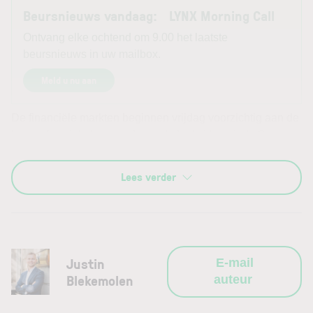
Beursnieuws vandaag: LYNX Morning Call
Ontvang elke ochtend om 9.00 het laatste
beursnieuws in uw mailbox.
Meld u nu aan
De financiële markten beginnen vrijdag voorzichtig aan de
laatste handelsdag van de week. In de Verenigde Staten
staat alles in het teken van het officiële banenrapport over
juli, terwijl de situatie rond de Straat van Hormuz opnieuw
Lees verder
voor hogere olieprijzen en oplopende obligatierentes
zorgt. In Azië liepen de prestaties sterk uiteen en zorgden
verrassend sterke Chinese exportcijfers voor enige steun
aan Chinese aandelen. Voor Europa betekent dit een
gemengde uitgangspositie, waarbij vooral de Amerikaanse
Justin
E-mail
arbeidsmarktcijfers richtinggevend kunnen worden.
Blekemolen
auteur