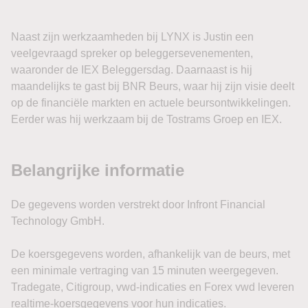
Dat rentethema werd donderdag al zichtbaar. De
Naast zijn werkzaamheden bij LYNX is Justin een
Amerikaanse tienjaarsrente liep met ruim vier basispunten
veelgevraagd spreker op beleggersevenementen,
op richting 4,66%, terwijl de tweejaarsrente ongeveer zes
waaronder de IEX Beleggersdag. Daarnaast is hij
basispunten steeg tot rond 4,24%. Een combinatie van
maandelijks te gast bij BNR Beurs, waar hij zijn visie deelt
hogere olieprijzen en onzekerheid over de arbeidsmarkt
op de financiële markten en actuele beursontwikkelingen.
duwde obligatiekoersen omlaag.
Eerder was hij werkzaam bij de Tostrams Groep en IEX.
Ook aandelen kwamen daardoor onder druk. De Dow
Jones verloor donderdag ongeveer 0,9%, waarmee een
winstreeks van vijf handelsdagen eindigde. Andere indices
hielden beter stand: de S&P 500 daalde circa 0,2% en de
Nasdaq eindigde Composite slechts 0,1% lager.
Toch blijft het bredere technische beeld deze week relatief
sterk. Vooral technologie en halfgeleiders herstelden fors
na de eerdere correctie in deze aandelen. De
semiconductor sector staat deze week meer dan 5% hoger
en de Nasdaq ligt op koers voor zijn sterkste beursweek