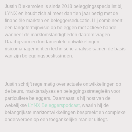
Beursnieuws Amerika
Justin Blekemolen is sinds 2018 beleggingsspecialist bij
LYNX en houdt zich al meer dan tien jaar bezig met de
financiële markten en beleggerseducatie. Hij combineert
Amerikaanse aandelenfutures bewegen vrijdagochtend
een langetermijnvisie op beleggen met actieve handel
nauwelijks. Futures op de S&P 500 staan circa 0,1%
wanneer de marktomstandigheden daarom vragen.
hoger, Nasdaq 100-futures zijn vrijwel onveranderd en
Daarbij vormen fundamentele ontwikkelingen,
futures op de Dow Jones Industrial Average verliezen
risicomanagement en technische analyse samen de basis
ongeveer 0,2%. De terughoudendheid is logisch: om 14.30
van zijn beleggingsbeslissingen.
uur Nederlandse tijd publiceert het Amerikaanse Bureau of
Labor Statistics het arbeidsmarktrapport over juli.
De consensus ligt rond slechts 80.000 tot 100.000 nieuwe
Justin schrijft regelmatig over actuele ontwikkelingen op
banen, na een eveneens zwakke groei van 57.000
de beurs, marktanalyses en beleggingsstrategieën voor
arbeidsplaatsen in juni. Voor de werkloosheid wordt
particuliere beleggers. Daarnaast is hij host van de
opnieuw ongeveer 4,2% verwacht. Daarmee draait de
wekelijkse
LYNX Beleggerspodcast
, waarin hij de
markt niet alleen om het headlinecijfer. Ook
belangrijkste marktontwikkelingen bespreekt en complexe
loonontwikkeling, arbeidsparticipatie en eventuele revisies
onderwerpen op een toegankelijke manier uitlegt.
van eerdere maanden kunnen belangrijk worden voor de
renteverwachtingen rond de Federal Reserve.