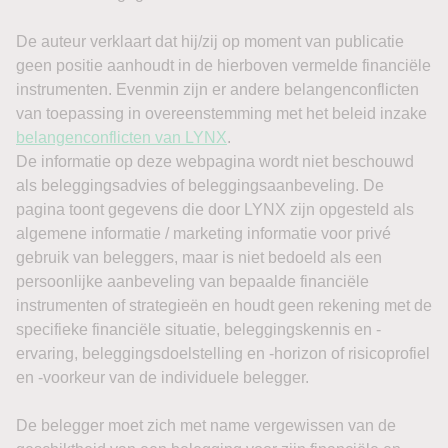
sinds mei.
Bedrijfsresultaten blijven ondertussen steun bieden.
Airbnb
steeg in de nabeurshandel ongeveer 7% tot 9%
nadat zowel omzet als winst boven de verwachtingen
uitkwamen. Cloudflare sprong circa 16% omhoog dankzij
sterke vooruitzichten voor zowel het lopende kwartaal als
het volledige jaar. Daartegenover daalde DraftKings meer
dan 1,5% na tegenvallende omzet en een onverwacht
kwartaalverlies.
Olie opnieuw een risicofactor
De belangrijkste externe onzekerheid blijft het Midden-
Oosten. Brent-olie steeg vrijdagochtend ruim 1% tot boven
$83 per vat en WTI klom richting $78. De markt wacht nog
altijd op een overeenkomst die het scheepvaartverkeer