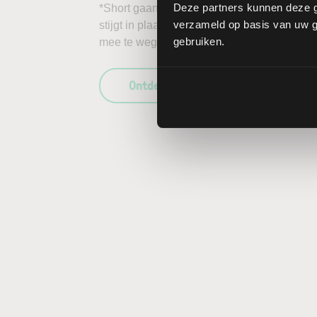
Deze partners kunnen deze g
*Short gaan in bijvoorbeeld het aandeel Vas
verzameld op basis van uw ge
stijgt in plaats van daalt, kunnen de verlie
gebruiken.
mee te wegen in uw beleggingsbeslissing en
Ontdek wat LYNX uniek maakt als b