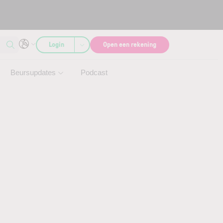
Login
Open een rekening
Beursupdates
Podcast