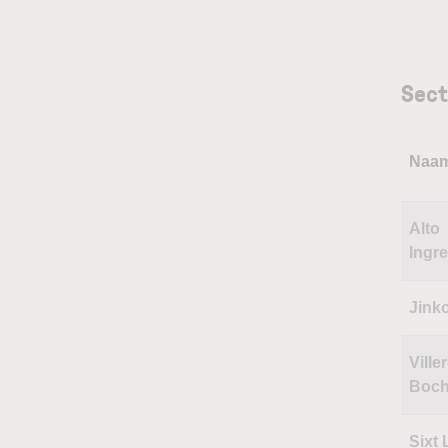
Sect
Naa
Alto
Ingr
Jink
Ville
Boc
Sixt