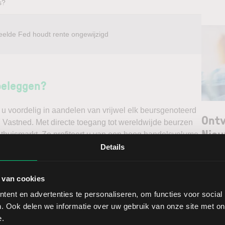
s?
eelde Fed houdt rente ongewijzigd
beleggen?
u voordelig in aandelen van vrijwel elk beursgenoteerd
Ontv
l Vastned. Met directe toegang tot wereldwijde beurzen
Nieu
 thuismarkt. Zo profiteert u van een hoog handelsvolume
ast via een stabiel platform met innovatieve trading
Details
unt maken. Belegt u met het oog op een stijgende koers
Selec
e koers en gaat u short*?
 van cookies
W
ent en advertenties te personaliseren, om functies voor social
ggen. Ontdek alle voordelen van beleggen via een
L
. Ook delen we informatie over uw gebruik van onze site met on
t.
T
e.