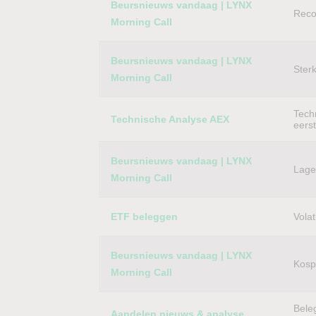
Beursnieuws vandaag | LYNX
Reco
Morning Call
Beursnieuws vandaag | LYNX
Ster
Morning Call
Techn
Technische Analyse AEX
eers
Beursnieuws vandaag | LYNX
Lager
Morning Call
ETF beleggen
Volat
Beursnieuws vandaag | LYNX
Kospi
Morning Call
Bele
Aandelen nieuws & analyse