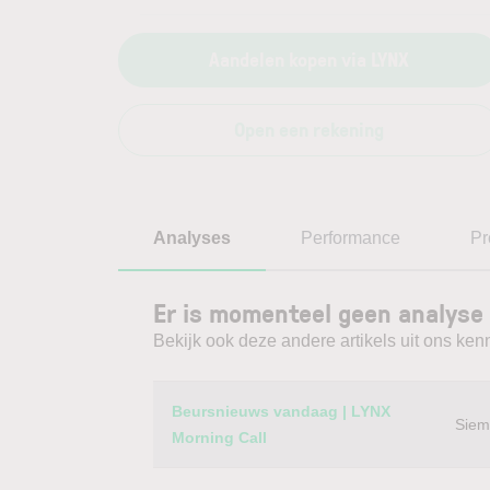
Aandelen kopen via LYNX
Open een rekening
Analyses
Performance
Pr
Er is momenteel geen analyse
Bekijk ook deze andere artikels uit ons kenn
Category
Titel
Beursnieuws vandaag | LYNX
Siem
Morning Call