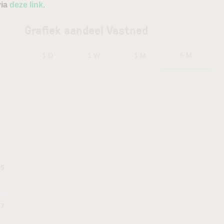
via
deze link
.
Grafiek aandeel Vastned
6 M
1 D
1 W
1 M
35
.7