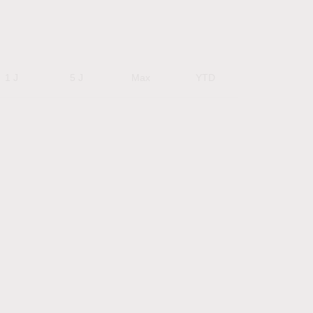
1 J
5 J
Max
YTD