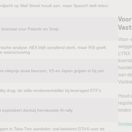
rdjacht op Wall Street houdt aan, maar SpaceX stelt teleur
Voor
Vas
k kwartaal voor Palantir en Snap
Voor- 
weggel
ische analyse: AEX blijft opvallend sterk, maar RSI geeft
te waarschuwing
LYNX k
koersb
handel
e olieprijs stuwt beurzen, VS en Japan grijpen in bij yen
aan de
Vastne
ility drag: de stille rendementskiller bij leveraged ETF’s
Houd e
reguli
leiden
 explodeert dankzij hernieuwde AI-rally
Ontdek
ggen in Take-Two aandelen: wat betekent GTA 6 voor de