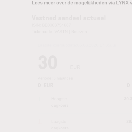
Lees meer over de mogelijkheden via LYNX 
Vastned aandeel actueel
ISIN: BE0003754687
Tickercode: VASTN | Beurzen:
—
Laatste koersupdate:
05.08.2026 17:35
uur
30
EUR
Periode:
6 maanden
0
EUR
0
Hoogste
30.
dagkoers
Laagste
29
dagkoers