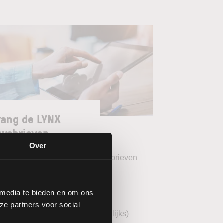
ang de LYNX
wsbrieven
Over
teer uw gewenste LYNX Nieuwsbrieven
eekoverzicht (wekelijks)
 media te bieden en om ons
YNX Morning Call (dagelijks)
ze partners voor social
echnische analyse BEL20 (wekelijks)