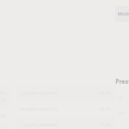
Medi
Pres
6 |
Laagste dagkoers
29,70
1D
:35
Hoogste dagkoers
30,35
1W
,00
Laagste jaarkoers
27,55