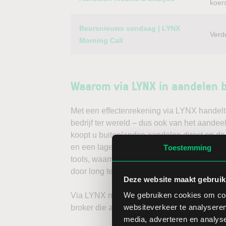
koer
Beursnieuws vandaag | LYNX
Verd
Morning Call
Waarom via LYNX in aandelen 
Met een effectenrekening via LYNX handelt 
bedrijf ter wereld – dus ook van het aandee
koopt u buitenlandse aandelen direct op de
en een lage spread. Handelen doet u daarna
Toestemming
tools, waarmee u direct gedegen analyses k
door long te gaan, of verwacht u een dalend
Deze website maakt gebruik
We gebruiken cookies om cont
Via LYNX maakt u de volgende stap in bele
websiteverkeer te analyseren
broker die aandelenbeleggers serieus neem
media, adverteren en analys