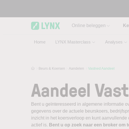
Skip to main content
Online beleggen
Ke
Home
LYNX Masterclass
Analyses
Beurs & Koersen
Aandelen
Vastned Aandeel
Aandeel Vas
Bent u geïnteresseerd in algemene informatie ov
gegevens over de actuele beurskoers, bedrijfsprofi
inzicht in het koersverloop en kunt aanvullende
actief is.
Bent u op zoek naar een broker om 