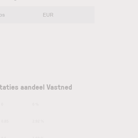
os
EUR
taties aandeel Vastned
0
0 %
0.85
2.92 %