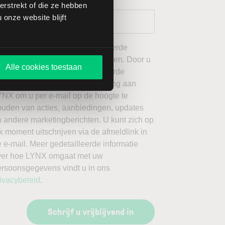
rstrekt of die ze hebben
onze website blijft
 wil graag de door mij geselecteerde
ieuwsbrieven van LYNX ontvangen. Door u
Alle cookies toestaan
an te melden voor de geselecteerde
ieuwsbrieven, geeft u toestemming aan
YNX om u per e-mail op de hoogte te
ouden van acties, aanbiedingen, updates
 andere marketingberichten. U kunt zich op
k moment uitschrijven via de afmeldlink in
 e-mail. Meer gedetailleerde informatie
ver hoe LYNX omgaat met uw
ersoonsgegevens vindt u in ons
ivacybeleid
.
Schrijf u vrijblijvend in