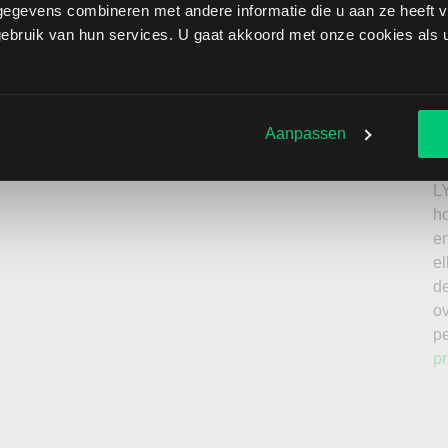
egevens combineren met andere informatie die u aan ze heeft ve
tned brengt extra risico’s met zich mee: als de koers
bruik van hun services. U gaat akkoord met onze cookies als u 
zen onbeperkt oplopen. Het is belangrijk om deze risico’s
 enkel te beleggen met kapitaal dat u kunt missen.
Ik
roker
n
Aanpassen
a
n
L
h
en
el
de
o
p
pr