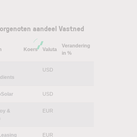
orgenoten aandeel Vastned
Verandering
m
Koers
Valuta
in %
USD
edients
oSolar
USD
roy &
EUR
h
 Leasing
EUR