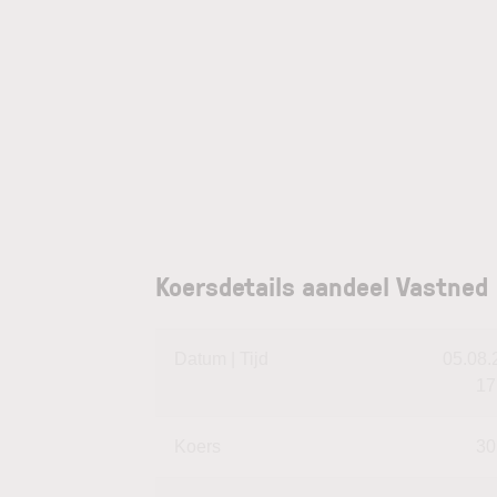
Koersdetails aandeel Vastned
Datum | Tijd
05.08.2
17
Koers
30