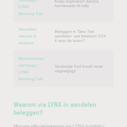
vandaag |
Kospi explodeert dankzij
hernieuwde AI-rally
LYNX
Morning Call
Aandelen
Beleggen in Take-Two
nieuws &
aandelen: wat betekent GTA
6 voor de koers?
analyse
Beursnieuws
vandaag |
Verdeelde Fed houdt rente
ongewijzigd
LYNX
Morning Call
Waarom via LYNX in aandelen
beleggen?
Met een effectenrekening via LYNX handelt u