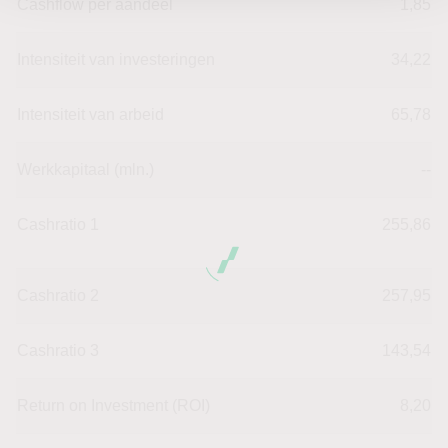
Cashflow per aandeel
1,85
Intensiteit van investeringen
34,22
Intensiteit van arbeid
65,78
Werkkapitaal (mln.)
--
Cashratio 1
255,86
Cashratio 2
257,95
Cashratio 3
143,54
Return on Investment (ROI)
8,20