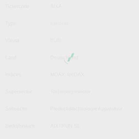
Tickercode
AIXA
Type
aandeel
Valuta
EUR
Land
Deutschland
Indices
MDAX, tecDAX
Supersector
Technologiesector
Subsector
Productietechnologie Apparatuur
Bedrijfsnaam
AIXTRON SE