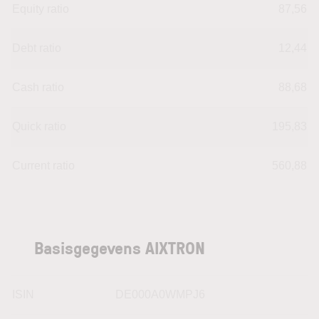
Equity ratio
87,56
Debt ratio
12,44
Cash ratio
88,68
Quick ratio
195,83
Current ratio
560,88
Basisgegevens AIXTRON
ISIN
DE000A0WMPJ6