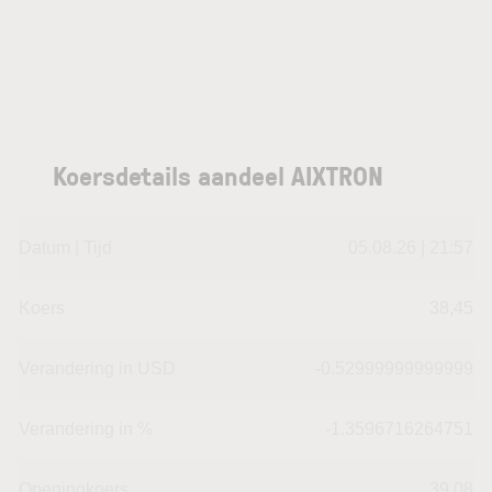
Koersdetails aandeel AIXTRON
Datum | Tijd
05.08.26 | 21:57
Koers
38,45
Verandering in USD
-0.52999999999999
Verandering in %
-1.3596716264751
Openingkoers
39,08