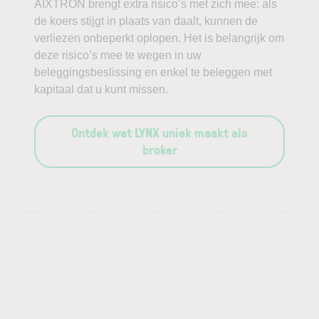
AIXTRON brengt extra risico’s met zich mee: als
de koers stijgt in plaats van daalt, kunnen de
verliezen onbeperkt oplopen. Het is belangrijk om
deze risico’s mee te wegen in uw
beleggingsbeslissing en enkel te beleggen met
kapitaal dat u kunt missen.
Ontdek wat LYNX uniek maakt als
broker
—
—
—
—
—
—
—
—
—
—