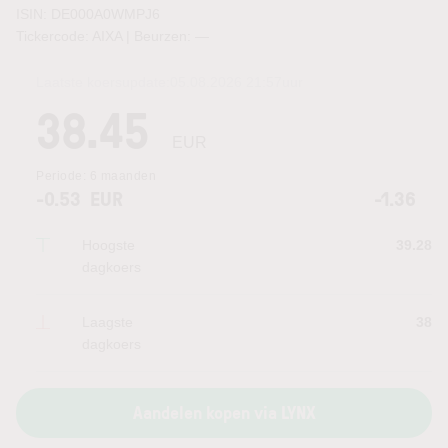
ISIN: DE000A0WMPJ6
Tickercode: AIXA | Beurzen:
—
Laatste koersupdate:
05.08.2026 21:57
uur
38.45
EUR
Periode:
6 maanden
-0.53
EUR
-1.36
Hoogste
39.28
dagkoers
Laagste
38
dagkoers
Aandelen kopen via LYNX