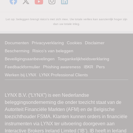
Let op: beleggen brengt risico's met zich mee. Uw totale verlies kan aanzienlijk hoger zijn
dan uw totale inleg.
Documenten
Privacyverklaring
Cookies
Disclaimer
Bescherming
Risico’s van beleggen
Beveiligingsaanbevelingen
Toegankelijkheidsverklaring
Feedbackformulier
Phishing awareness
IBKR
Pers
Werken bij LYNX
LYNX Professional Clients