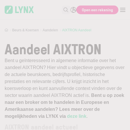
Skip to main content
Open een rekening
Zoek naar informatie
Beurs & Koersen
Aandelen
AIXTRON Aandeel
Aandeel AIXTRON
Bent u geïnteresseerd in algemene informatie over het
aandeel AIXTRON? Hier vindt u objectieve gegevens over
de actuele beurskoers, bedrijfsprofiel, historische
prestaties en relevante cijfers. U krijgt inzicht in het
koersverloop en kunt aanvullende context vinden over de
sector waarin aandeel AIXTRON actief is.
Bent u op zoek
naar een broker om te handelen in Europese en
Amerikaanse aandelen? Lees meer over de
mogelijkheden via LYNX via
deze link
.
AIXTRON aandeel actueel