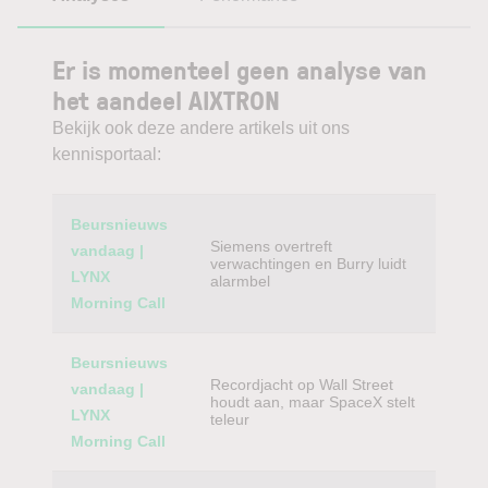
Er is momenteel geen analyse van
het aandeel AIXTRON
Bekijk ook deze andere artikels uit ons
kennisportaal:
Category
Titel
Beursnieuws
Siemens overtreft
vandaag |
verwachtingen en Burry luidt
LYNX
alarmbel
Morning Call
Beursnieuws
Recordjacht op Wall Street
vandaag |
houdt aan, maar SpaceX stelt
LYNX
teleur
Morning Call