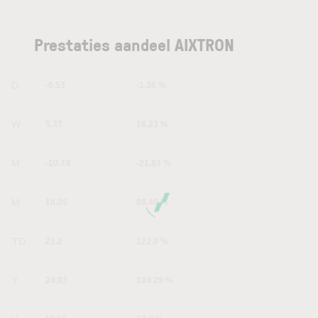
Prestaties aandeel AIXTRON
1D
-0.53
-1.36 %
1W
5.37
16.23 %
1M
-10.74
-21.83 %
6M
18.05
88.48 %
YTD
21.2
122.9 %
1Y
24.93
184.29 %