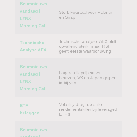
Beursnieuws
vandaag |
Sterk kwartaal voor Palantir
en Snap
LYNX
Morning Call
Technische analyse: AEX blijft
Technische
opvallend sterk, maar RSI
Analyse AEX
geeft eerste waarschuwing
Beursnieuws
Lagere olieprijs stuwt
vandaag |
beurzen, VS en Japan grijpen
LYNX
in bij yen
Morning Call
Volatility drag: de stille
ETF
rendementskiller bij leveraged
beleggen
ETF’s
Beursnieuws