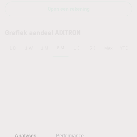
Open een rekening
Grafiek aandeel AIXTRON
6 M
1 D
1 W
1 M
1 J
5 J
Max
YTD
Analyses
Performance