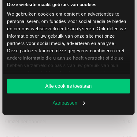
Hoogste koers 52 weken
62,68
Deze website maakt gebruik van cookies
We gebruiken cookies om content en advertenties te
Marktkapitalisatie (mld.)
4,41
personaliseren, om functies voor social media te bieden
en om ons websiteverkeer te analyseren. Ook delen we
informatie over uw gebruik van onze site met onze
partners voor social media, adverteren en analyse.
Deze partners kunnen deze gegevens combineren met
AIXTRON: fundamentele cijfers in
andere informatie die u aan ze heeft verstrekt of die ze
hebben verzameld op basis van uw gebruik van hun
EUR
services. U gaat akkoord met onze cookies als u onze
website blijft gebruiken.
Alle cookies toestaan
Dividendrendement
--
Aanpassen
Omzet ratio
15,31
Omzet per aandeel
4,93