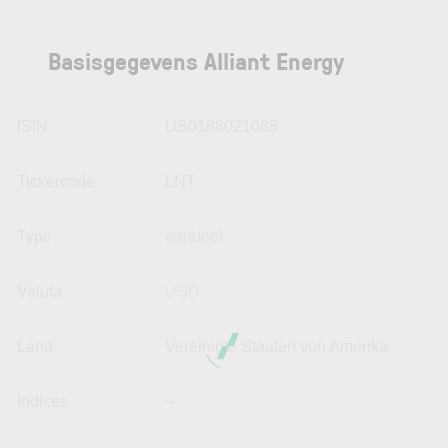
Basisgegevens Alliant Energy
ISIN
US0188021085
Tickercode
LNT
Type
aandeel
Valuta
USD
Land
Vereinigte Staaten von Amerika
Indices
--