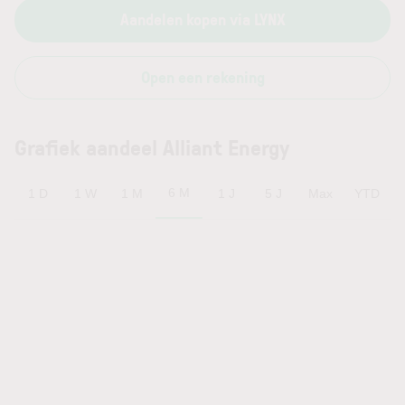
Aandelen kopen via LYNX
Open een rekening
Grafiek aandeel Alliant Energy
6 M
1 D
1 W
1 M
1 J
5 J
Max
YTD