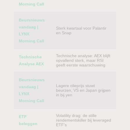
Morning Call
Beursnieuws
vandaag |
Sterk kwartaal voor Palantir
en Snap
LYNX
Morning Call
Technische analyse: AEX blijft
Technische
opvallend sterk, maar RSI
Analyse AEX
geeft eerste waarschuwing
Beursnieuws
Lagere olieprijs stuwt
vandaag |
beurzen, VS en Japan grijpen
LYNX
in bij yen
Morning Call
Volatility drag: de stille
ETF
rendementskiller bij leveraged
beleggen
ETF’s