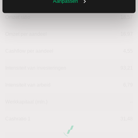
Dividendrendement
--
Aanpassen
Omzet ratio
18,57
Omzet per aandeel
16,97
Cashflow per aandeel
4,55
Intensiteit van investeringen
93,21
Intensiteit van arbeid
6,79
Werkkapitaal (mln.)
--
Cashratio 1
31,48