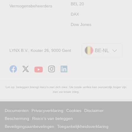
BEL 20
Vermogensbeheerders
DAX
Dow Jones
LYNX B.V., Kouter 26, 9000 Gent
BE-NL
Let op: beleggen brengt risico's met zich mee. Uw totale verlies kan aanzienlijk hoger zijn
dan uw totale inleg.
Documenten
Privacyverklaring
Cookies
Disclaimer
Bescherming
Risico’s van beleggen
Beveiligingsaanbevelingen
Toegankelijkheidsverklaring