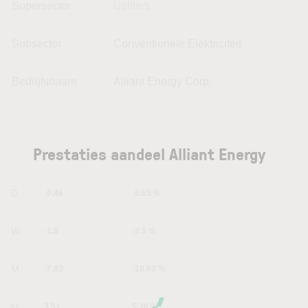
Supersector
Utilities
Subsector
Conventionele Elektriciteit
Bedrijfsnaam
Alliant Energy Corp.
Prestaties aandeel Alliant Energy
1D
-0.46
-0.65 %
1W
-1.8
-2.5 %
1M
-7.83
-10.03 %
6M
3.51
5.26 %