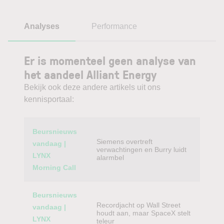
Analyses
Performance
Er is momenteel geen analyse van
het aandeel Alliant Energy
Bekijk ook deze andere artikels uit ons
kennisportaal:
Category
Titel
Beursnieuws
Siemens overtreft
vandaag |
verwachtingen en Burry luidt
LYNX
alarmbel
Morning Call
Beursnieuws
Recordjacht op Wall Street
vandaag |
houdt aan, maar SpaceX stelt
LYNX
teleur