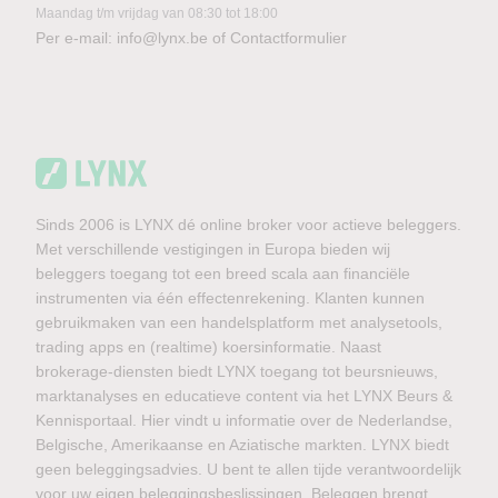
Maandag t/m vrijdag van 08:30 tot 18:00
Per e-mail:
info@lynx.be
of
Contactformulier
Sinds 2006 is LYNX dé online broker voor actieve beleggers.
Met verschillende vestigingen in Europa bieden wij
beleggers toegang tot een breed scala aan financiële
instrumenten via één effectenrekening. Klanten kunnen
gebruikmaken van een handelsplatform met analysetools,
trading apps en (realtime) koersinformatie. Naast
brokerage-diensten biedt LYNX toegang tot beursnieuws,
marktanalyses en educatieve content via het LYNX Beurs &
Kennisportaal. Hier vindt u informatie over de Nederlandse,
Belgische, Amerikaanse en Aziatische markten. LYNX biedt
geen beleggingsadvies. U bent te allen tijde verantwoordelijk
voor uw eigen beleggingsbeslissingen. Beleggen brengt