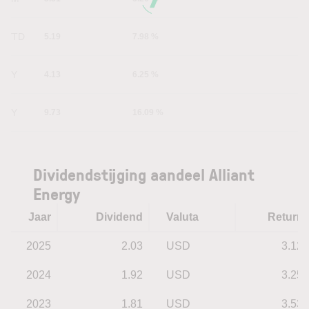
YTD
5.19
7.98 %
1Y
4.13
6.25 %
5Y
9.73
16.09 %
Dividendstijging aandeel Alliant
Energy
Jaar
Dividend
Valuta
Return
2025
2.03
USD
3.12
2024
1.92
USD
3.25
2023
1.81
USD
3.53