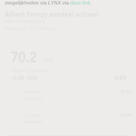
mogelijkheden via LYNX via
deze link
.
Alliant Energy aandeel actueel
ISIN: US0188021085
Tickercode: LNT | Beurzen:
—
Laatste koersupdate:
05.08.2026 22:00
uur
70.2
USD
Periode:
6 maanden
-0.46
USD
-0.65
Hoogste
70.63
dagkoers
Laagste
69.38
dagkoers