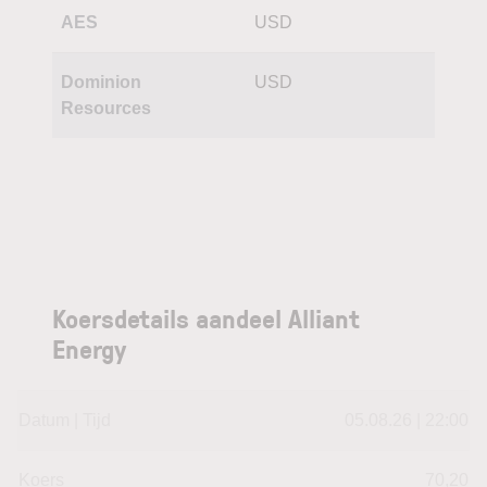
AES
USD
Dominion
USD
Resources
Koersdetails aandeel Alliant
Energy
Datum | Tijd
05.08.26 | 22:00
Koers
70,20