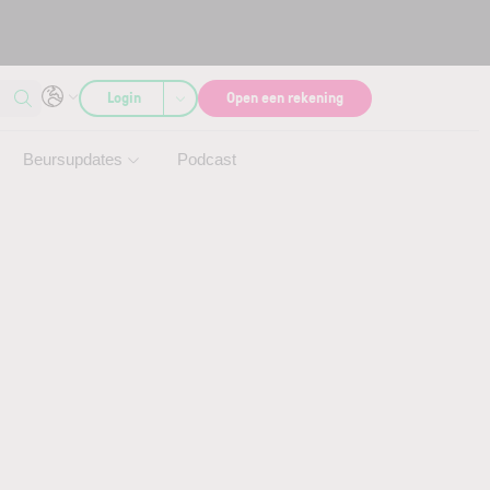
Login
Open een rekening
Beursupdates
Podcast