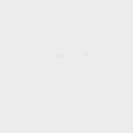
1 J
5 J
Max
YTD