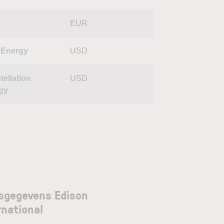
EUR
Energy
USD
tellation
USD
gy
sgegevens Edison
rnational