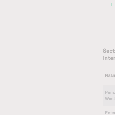
pr
Sect
Inte
Naa
Pinn
West
Ente