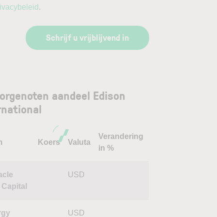
ivacybeleid
.
Schrijf u vrijblijvend in
orgenoten aandeel Edison
rnational
Verandering
m
Koers
Valuta
in %
acle
USD
 Capital
rgy
USD