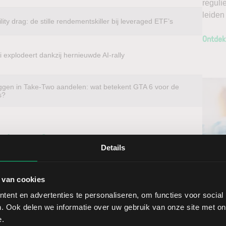
reguli
leiden
ility drag: de stille rendementskiller bij leveraged ETF’s
Ontdek
 explodeert dankzij hernieuwde AI-rally
ggen in Take-Two aandelen: wat betekent GTA 6 voor de
s?
beleggen?
Details
u voordelig in aandelen van vrijwel elk beursgenoteerd
Ontv
 Edison International. Met directe toegang tot
 van cookies
Nieu
andelen direct op de thuismarkt. Zo profiteert u van een
ent en advertenties te personaliseren, om functies voor social
ndelen doet u daarnaast via een stabiel platform met
. Ook delen we informatie over uw gebruik van onze site met on
t gedegen analyses kunt maken. Belegt u met het oog op
Selec
e.
erwacht u een dalende koers en gaat u short*?