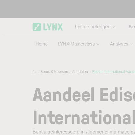
Skip to main content
Online beleggen
Ke
Home
LYNX Masterclass
Analyses
Beurs & Koersen
Aandelen
Edison International Aand
Aandeel Edis
Internationa
Bent u geïnteresseerd in algemene informatie ov