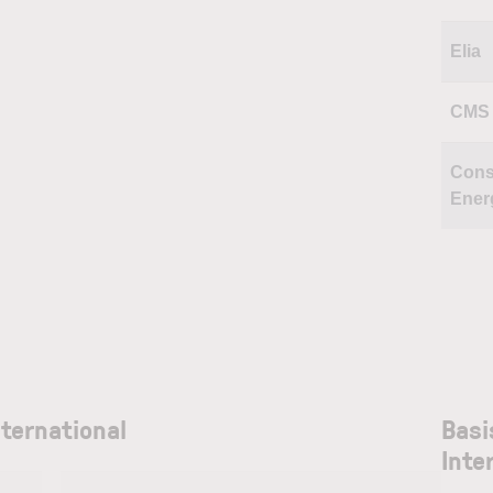
Elia
CMS 
Cons
Ener
nternational
Basi
Inte