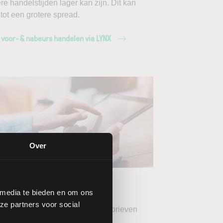
ere handelstijden lager kan zijn. Dit kan
 tot een grotere spread.
 voor- & nabeurs handelen via LYNX
Over
ang de LYNX
wsbrieven
 media te bieden en om ons
ze partners voor social
teer uw gewenste LYNX Nieuwsbrieven