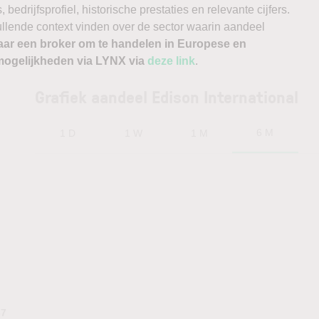
edrijfsprofiel, historische prestaties en relevante cijfers.
vullende context vinden over de sector waarin aandeel
aar een broker om te handelen in Europese en
ogelijkheden via LYNX via
deze link
.
Grafiek aandeel Edison International
6 M
1 D
1 W
1 M
37