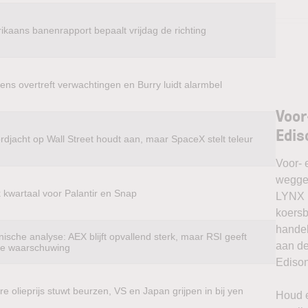
ikaans banenrapport bepaalt vrijdag de richting
ens overtreft verwachtingen en Burry luidt alarmbel
Voor
Edis
rdjacht op Wall Street houdt aan, maar SpaceX stelt teleur
Voor- 
weggel
k kwartaal voor Palantir en Snap
LYNX k
koersb
handel
ische analyse: AEX blijft opvallend sterk, maar RSI geeft
aan de
te waarschuwing
Edison
e olieprijs stuwt beurzen, VS en Japan grijpen in bij yen
Houd e