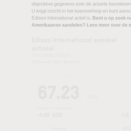
objectieve gegevens over de actuele beurskoers, b
U krijgt inzicht in het koersverloop en kunt aan
Edison International actief is.
Bent u op zoek n
Amerikaanse aandelen? Lees meer over de m
Edison International aandeel
actueel
ISIN: US2810201077
Tickercode: EIX | Beurzen:
—
Laatste koersupdate:
06.08.2026 22:15
uur
67.23
USD
Periode:
6 maanden
-1.09
USD
-1.6
Hoogste
69.