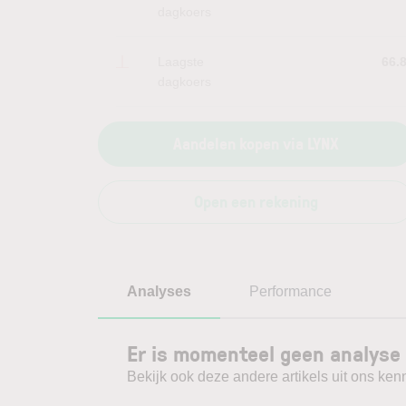
dagkoers
Laagste
66.
dagkoers
Aandelen kopen via LYNX
Open een rekening
Analyses
Performance
Er is momenteel geen analyse 
Bekijk ook deze andere artikels uit ons kenn