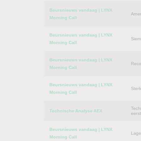
Category
Titel
Beursnieuws vandaag | LYNX
Amer
Morning Call
Beursnieuws vandaag | LYNX
Siem
Morning Call
Beursnieuws vandaag | LYNX
Reco
Morning Call
Beursnieuws vandaag | LYNX
Ster
Morning Call
Techn
Technische Analyse AEX
eers
Beursnieuws vandaag | LYNX
Lager
Morning Call