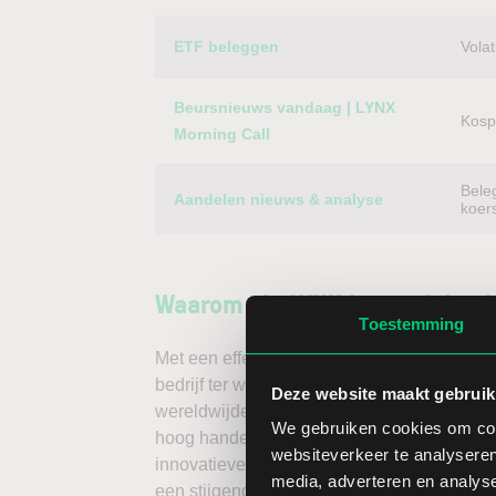
ETF beleggen
Volat
Beursnieuws vandaag | LYNX
Kospi
Morning Call
Bele
Aandelen nieuws & analyse
koer
Waarom via LYNX in aandelen 
Toestemming
Met een effectenrekening via LYNX handelt 
bedrijf ter wereld – dus ook van het aandeel
Deze website maakt gebruik
wereldwijde beurzen koopt u buitenlandse a
We gebruiken cookies om cont
hoog handelsvolume en een lage spread. Ha
websiteverkeer te analyseren
innovatieve trading tools, waarmee u direc
media, adverteren en analys
een stijgende koers door long te gaan, of v