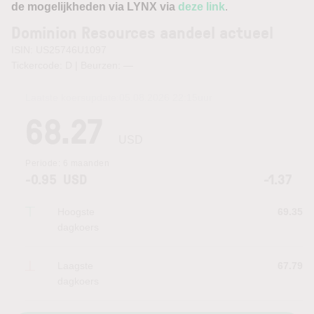
de mogelijkheden via LYNX via
deze link
.
Dominion Resources aandeel actueel
ISIN: US25746U1097
Tickercode: D | Beurzen:
—
Laatste koersupdate:
05.08.2026 22:15
uur
68.27
USD
Periode:
6 maanden
-0.95
USD
-1.37
Hoogste
69.35
dagkoers
Laagste
67.79
dagkoers