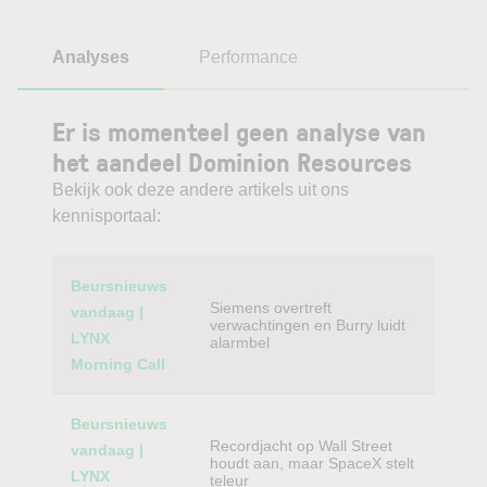
Analyses
Performance
Er is momenteel geen analyse van
het aandeel Dominion Resources
Bekijk ook deze andere artikels uit ons
kennisportaal:
Category
Titel
Beursnieuws
Siemens overtreft
vandaag |
verwachtingen en Burry luidt
LYNX
alarmbel
Morning Call
Beursnieuws
Recordjacht op Wall Street
vandaag |
houdt aan, maar SpaceX stelt
LYNX
teleur