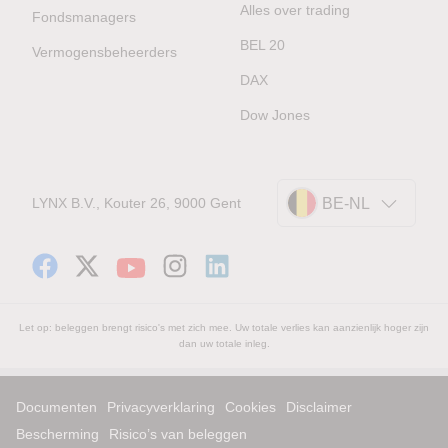
Alles over trading
Fondsmanagers
BEL 20
Vermogensbeheerders
DAX
Dow Jones
LYNX B.V., Kouter 26, 9000 Gent
BE-NL
Let op: beleggen brengt risico's met zich mee. Uw totale verlies kan aanzienlijk hoger zijn
dan uw totale inleg.
Documenten
Privacyverklaring
Cookies
Disclaimer
Bescherming
Risico’s van beleggen