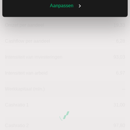
Aanpassen
Omzet ratio
18,16
Omzet per aandeel
19,33
Cashflow per aandeel
6,28
Intensiteit van investeringen
93,03
Intensiteit van arbeid
6,97
Werkkapitaal (mln.)
--
Cashratio 1
31,00
Cashratio 2
97,80