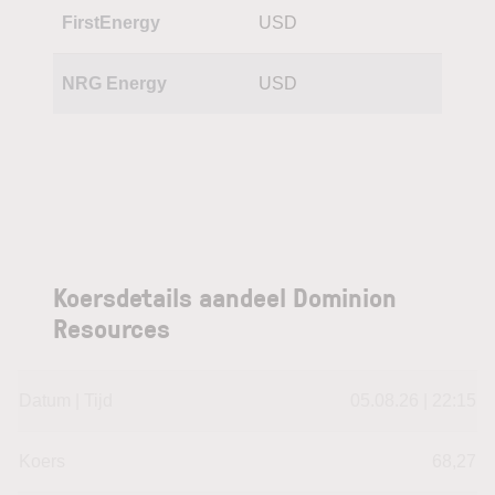
FirstEnergy
USD
NRG Energy
USD
Koersdetails aandeel Dominion
Resources
Datum | Tijd
05.08.26 | 22:15
Koers
68,27