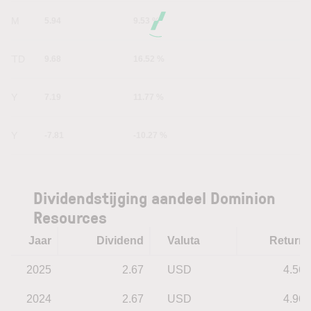
6M
5.94
9.53 %
YTD
9.68
16.52 %
1Y
7.19
11.77 %
5Y
-7.81
-10.27 %
Dividendstijging aandeel Dominion
Resources
Jaar
Dividend
Valuta
Return
2025
2.67
USD
4.56
2024
2.67
USD
4.96