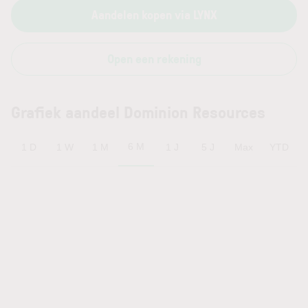
Aandelen kopen via LYNX
Open een rekening
Grafiek aandeel Dominion Resources
6 M
1 D
1 W
1 M
1 J
5 J
Max
YTD