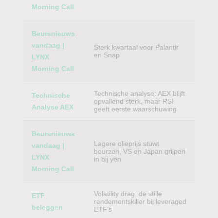
Morning Call
Beursnieuws
vandaag |
Sterk kwartaal voor Palantir
en Snap
LYNX
Morning Call
Technische analyse: AEX blijft
Technische
opvallend sterk, maar RSI
Analyse AEX
geeft eerste waarschuwing
Beursnieuws
Lagere olieprijs stuwt
vandaag |
beurzen, VS en Japan grijpen
LYNX
in bij yen
Morning Call
Volatility drag: de stille
ETF
rendementskiller bij leveraged
beleggen
ETF’s