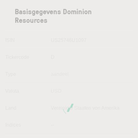
Basisgegevens Dominion
Resources
ISIN
US25746U1097
Tickercode
D
Type
aandeel
Valuta
USD
Land
Vereinigte Staaten von Amerika
Indices
--