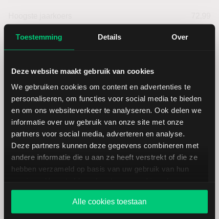
Hoogste jaarkoers
72,99
Toestemming
Details
Over
Laagste koers 52 weken
55,85
Hoogste koers 52 weken
72,99
Deze website maakt gebruik van cookies
We gebruiken cookies om content en advertenties te
Marktkapitalisatie (mld.)
60,88
personaliseren, om functies voor social media te bieden
en om ons websiteverkeer te analyseren. Ook delen we
informatie over uw gebruik van onze site met onze
partners voor social media, adverteren en analyse.
Deze partners kunnen deze gegevens combineren met
andere informatie die u aan ze heeft verstrekt of die ze
Dominion Resources:
hebben verzameld op basis van uw gebruik van hun
fundamentele cijfers in USD
services. U gaat akkoord met onze cookies als u onze
website blijft gebruiken.
Alle cookies toestaan
Dividendrendement
--