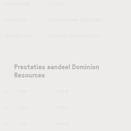
Supersector
Utilities
Subsector
Conventionele Elektriciteit
Bedrijfsnaam
Dominion Resources Inc.
Prestaties aandeel Dominion
Resources
1D
-0.95
-1.37 %
1W
-2.28
-3.23 %
1M
-1.48
-2.12 %