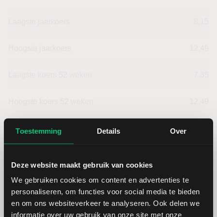
Laagste jaarkoers
8,15
Hoogste jaarkoers
12,49
Laagste koers 52 weken
7,35
Hoogste koers 52 weken
12,49
Marktkapitalisatie (mld.)
1,50
Toestemming
Details
Over
Deze website maakt gebruik van cookies
We gebruiken cookies om content en advertenties te
DEUTZ: fundamentele cijfers in
personaliseren, om functies voor social media te bieden
EUR
en om ons websiteverkeer te analyseren. Ook delen we
informatie over uw gebruik van onze site met onze