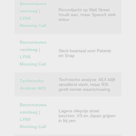
Beursnieuws
Recordjacht op Wall Street
vandaag |
houdt aan, maar SpaceX stelt
LYNX
teleur
Morning Call
Beursnieuws
vandaag |
Sterk kwartaal voor Palantir
en Snap
LYNX
Morning Call
Technische analyse: AEX blijft
Technische
opvallend sterk, maar RSI
Analyse AEX
geeft eerste waarschuwing
Beursnieuws
Lagere olieprijs stuwt
vandaag |
beurzen, VS en Japan grijpen
LYNX
in bij yen
Morning Call