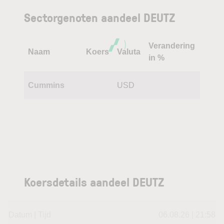
Sectorgenoten aandeel DEUTZ
Verandering
Naam
Koers
Valuta
in %
Cummins
USD
Koersdetails aandeel DEUTZ
Datum | Tijd
06.08.26 | 21:58