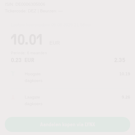
ISIN: DE0006305006
Tickercode: DEZ | Beurzen:
—
Laatste koersupdate:
06.08.2026 21:58
uur
10.01
EUR
Periode:
6 maanden
0.23
EUR
2.35
Hoogste
10.19
dagkoers
Laagste
9.26
dagkoers
Aandelen kopen via LYNX