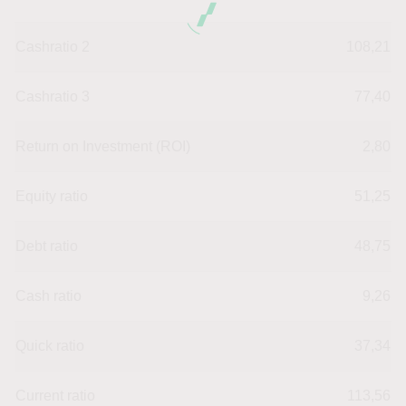
Cashratio 2
108,21
Cashratio 3
77,40
Return on Investment (ROI)
2,80
Equity ratio
51,25
Debt ratio
48,75
Cash ratio
9,26
Quick ratio
37,34
Current ratio
113,56