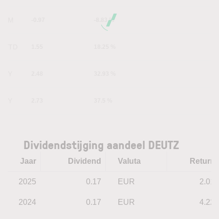
6M
-0.97
-8.83 %
YTD
1.55
18.25 %
1Y
2.48
32.93 %
5Y
2.73
37.5 %
Dividendstijging aandeel DEUTZ
Jaar
Dividend
Valuta
Return
2025
0.17
EUR
2.01
2024
0.17
EUR
4.22