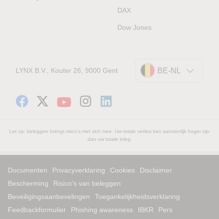
DAX
Dow Jones
LYNX B.V., Kouter 26, 9000 Gent
BE-NL
Let op: beleggen brengt risico's met zich mee. Uw totale verlies kan aanzienlijk hoger zijn
dan uw totale inleg.
Documenten
Privacyverklaring
Cookies
Disclaimer
Bescherming
Risico’s van beleggen
Beveiligingsaanbevelingen
Toegankelijkheidsverklaring
Feedbackformulier
Phishing awareness
IBKR
Pers