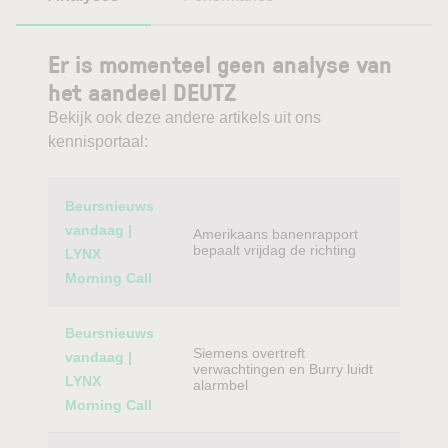
Er is momenteel geen analyse van
het aandeel DEUTZ
Bekijk ook deze andere artikels uit ons
kennisportaal:
Category
Titel
Beursnieuws
vandaag |
Amerikaans banenrapport
bepaalt vrijdag de richting
LYNX
Morning Call
Beursnieuws
Siemens overtreft
vandaag |
verwachtingen en Burry luidt
LYNX
alarmbel
Morning Call