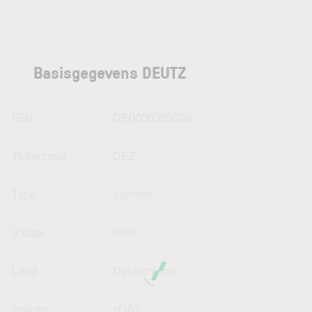
Basisgegevens DEUTZ
ISIN
DE0006305006
Tickercode
DEZ
Type
aandeel
Valuta
EUR
Land
Deutschland
Indices
sDAX