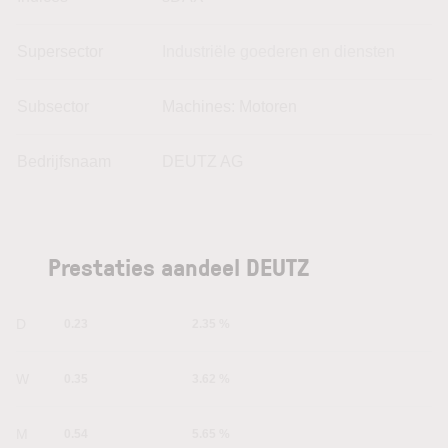
Supersector
Industriële goederen en diensten
Subsector
Machines: Motoren
Bedrijfsnaam
DEUTZ AG
Prestaties aandeel DEUTZ
1D
0.23
2.35 %
1W
0.35
3.62 %
1M
0.54
5.65 %