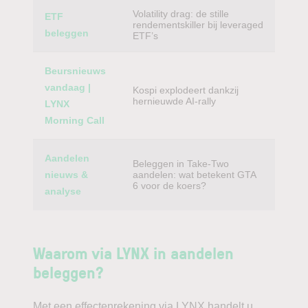
Volatility drag: de stille
ETF
rendementskiller bij leveraged
beleggen
ETF’s
Beursnieuws
vandaag |
Kospi explodeert dankzij
hernieuwde AI-rally
LYNX
Morning Call
Aandelen
Beleggen in Take-Two
nieuws &
aandelen: wat betekent GTA
6 voor de koers?
analyse
Waarom via LYNX in aandelen
beleggen?
Met een effectenrekening via LYNX handelt u