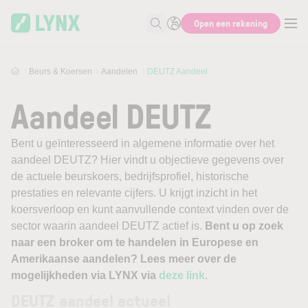
Skip to main content
Open een rekening
Zoek naar informatie
Beurs & Koersen
Aandelen
DEUTZ Aandeel
Aandeel DEUTZ
Bent u geïnteresseerd in algemene informatie over het
aandeel DEUTZ? Hier vindt u objectieve gegevens over
de actuele beurskoers, bedrijfsprofiel, historische
prestaties en relevante cijfers. U krijgt inzicht in het
koersverloop en kunt aanvullende context vinden over de
sector waarin aandeel DEUTZ actief is.
Bent u op zoek
naar een broker om te handelen in Europese en
Amerikaanse aandelen? Lees meer over de
mogelijkheden via LYNX via
deze link
.
DEUTZ aandeel actueel