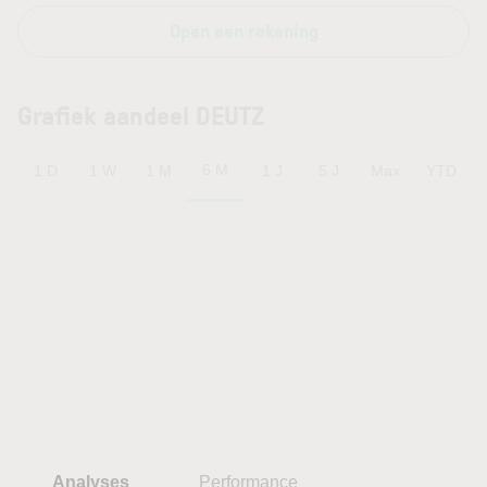
Open een rekening
Grafiek aandeel DEUTZ
6 M
1 D
1 W
1 M
1 J
5 J
Max
YTD
Analyses
Performance