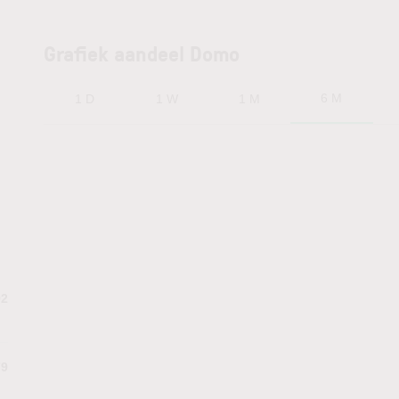
Grafiek aandeel Domo
6 M
1 D
1 W
1 M
92
79