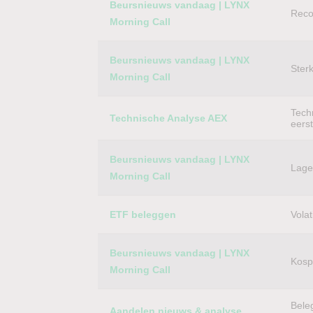
Beursnieuws vandaag | LYNX
Reco
Morning Call
Beursnieuws vandaag | LYNX
Ster
Morning Call
Techn
Technische Analyse AEX
eers
Beursnieuws vandaag | LYNX
Lager
Morning Call
ETF beleggen
Volat
Beursnieuws vandaag | LYNX
Kospi
Morning Call
Bele
Aandelen nieuws & analyse