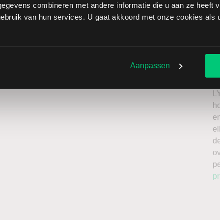
egevens combineren met andere informatie die u aan ze heeft ve
 brengt extra risico’s met zich mee: als de koers stijgt
bruik van hun services. U gaat akkoord met onze cookies als u 
beperkt oplopen. Het is belangrijk om deze risico’s mee
el te beleggen met kapitaal dat u kunt missen.
Ik
roker
n
Aanpassen
a
n
L
h
en
el
de
o
p
pr