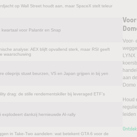
rdjacht op Wall Street houdt aan, maar SpaceX stelt teleur
Voor
Dom
k kwartaal voor Palantir en Snap
Voor- 
weggel
ische analyse: AEX blijft opvallend sterk, maar RSI geeft
te waarschuwing
LYNX k
koersb
handel
e olieprijs stuwt beurzen, VS en Japan grijpen in bij yen
aan de
Domo v
ility drag: de stille rendementskiller bij leveraged ETF’s
Houd e
reguli
leiden
 explodeert dankzij hernieuwde AI-rally
Ontdek
ggen in Take-Two aandelen: wat betekent GTA 6 voor de