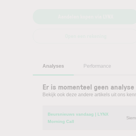
Aandelen kopen via LYNX
Open een rekening
Analyses
Performance
Er is momenteel geen analyse
Bekijk ook deze andere artikels uit ons kenn
Category
Titel
Beursnieuws vandaag | LYNX
Siem
Morning Call