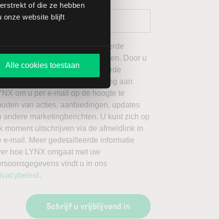
rstrekt of die ze hebben
onze website blijft
 wil graag de door mij geselecteerde
ieuwsbrieven van LYNX ontvangen. Door u
Alle cookies toestaan
an te melden voor de geselecteerde
ieuwsbrieven, geeft u toestemming aan
YNX om u per e-mail op de hoogte te
ouden van acties, aanbiedingen, updates
 andere marketingberichten. U kunt zich op
k moment uitschrijven via de afmeldlink in
 e-mail. Meer gedetailleerde informatie
ver hoe LYNX omgaat met uw
ersoonsgegevens vindt u in ons
ivacybeleid
.
Schrijf u vrijblijvend in