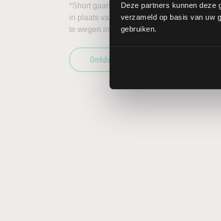
Deze partners kunnen deze g
*Short gaan in bijvoorbeeld het aandeel Domo
verzameld op basis van uw ge
in plaats van daalt, kunnen de verliezen on
gebruiken.
te wegen in uw beleggingsbeslissing en enk
Ontdek wat LYNX uniek maakt als b