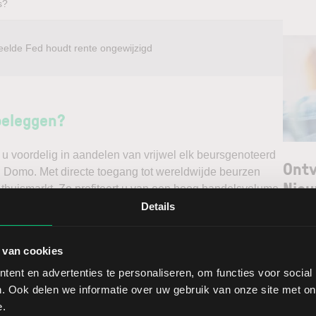
s?
eelde Fed houdt rente ongewijzigd
beleggen?
u voordelig in aandelen van vrijwel elk beursgenoteerd
Ontv
el Domo. Met directe toegang tot wereldwijde beurzen
Nieu
 thuismarkt. Zo profiteert u van een hoog handelsvolume
ast via een stabiel platform met innovatieve trading
Details
unt maken. Belegt u met het oog op een stijgende koers
Selec
e koers en gaat u short*?
 van cookies
W
ent en advertenties te personaliseren, om functies voor social
ggen. Ontdek alle voordelen van beleggen via een
L
. Ook delen we informatie over uw gebruik van onze site met on
t.
T
e.