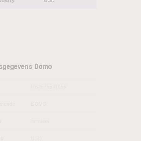
kBerry
USD
isgegevens Domo
N
US2575541055
kercode
DOMO
e
aandeel
uta
USD