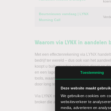
koer
Beursnieuws vandaag | LYNX
Verd
Morning Call
Waarom via LYNX in aandelen 
Met een effectenrekening via LYNX handelt 
bedrijf ter wereld – dus ook van het aande
koopt u buitenlandse aandelen direct op de
en een lage spread. Handelen doet u daarna
Toestemming
tools, waarmee u direct gedegen analyses k
door long te gaan, of verwacht u een dalend
Deze website maakt gebruik
We gebruiken cookies om cont
Via LYNX maakt u de volgende stap in bele
websiteverkeer te analyseren
broker die aandelenbeleggers serieus neem
media, adverteren en analys