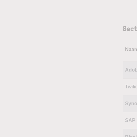
Sect
Naa
Ado
Twili
Syno
SAP