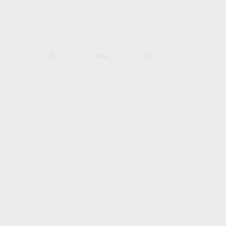
1 J
5 J
Max
YTD