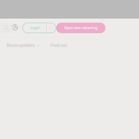
Login
Open een rekening
Beursupdates
Podcast