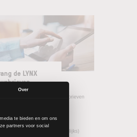
ang de LYNX
wsbrieven
Over
teer uw gewenste LYNX Nieuwsbrieven
eekoverzicht (wekelijks)
 media te bieden en om ons
YNX Morning Call (dagelijks)
ze partners voor social
echnische analyse BEL20 (wekelijks)