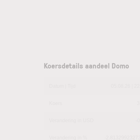
Koersdetails aandeel Domo
Datum | Tijd
05.08.26 | 22
Koers
3
Verandering in USD
-0
Verandering in %
-2.8132992327