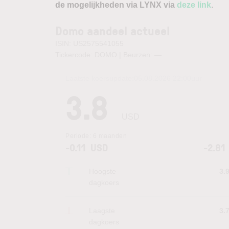
de mogelijkheden via LYNX via
deze link
.
Domo aandeel actueel
ISIN: US2575541055
Tickercode: DOMO | Beurzen:
—
Laatste koersupdate:
05.08.2026 22:00
uur
3.8
USD
Periode:
6 maanden
-0.11
USD
-2.81
Hoogste
3.
dagkoers
Laagste
3.
dagkoers