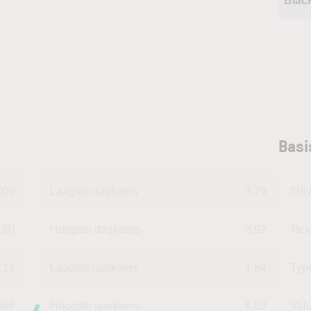
Blac
Bas
:00
Laagste dagkoers
3,79
ISI
,80
Hoogste dagkoers
3,92
Tic
.11
Laagste jaarkoers
1,84
Typ
366
Hoogste jaarkoers
8,83
Val