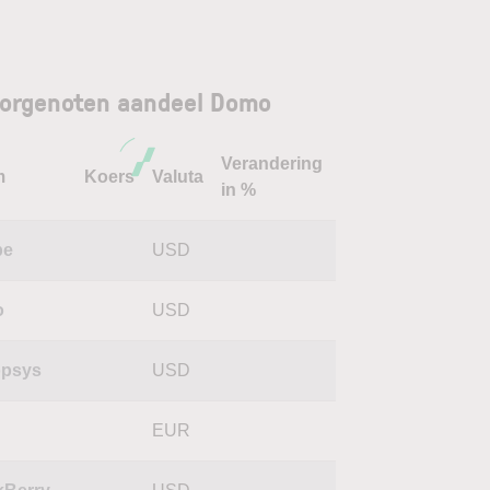
orgenoten aandeel Domo
Verandering
m
Koers
Valuta
in %
be
USD
o
USD
psys
USD
EUR