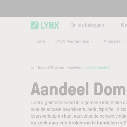
Skip to main content
Online beleggen
Ke
Home
LYNX Masterclass
Analyses
Beurs & Koersen
Aandelen
Domo Aandeel
Aandeel Dom
Bent u geïnteresseerd in algemene informatie o
over de actuele beurskoers, bedrijfsprofiel, histor
koersverloop en kunt aanvullende context vinde
op zoek naar een broker om te handelen in