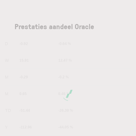
Prestaties aandeel Oracle
1D
-0.92
-0.64 %
1W
15.91
12.47 %
1M
-0.29
-0.2 %
6M
0.65
0.46 %
YTD
-51.44
-26.39 %
1Y
-112.96
-44.05 %