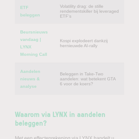
Volatility drag: de stille
ETF
rendementskiller bij leveraged
beleggen
ETF’s
Beursnieuws
vandaag |
Kospi explodeert dankzij
hernieuwde AI-rally
LYNX
Morning Call
Aandelen
Beleggen in Take-Two
nieuws &
aandelen: wat betekent GTA
6 voor de koers?
analyse
Waarom via LYNX in aandelen
beleggen?
Met een effectenrekening via LYNX handelt u