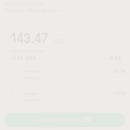
ISIN: US68389X1054
Tickercode: ORCL | Beurzen:
—
Laatste koersupdate:
06.08.2026 22:46
uur
143.47
USD
Periode:
6 maanden
-0.92
USD
-0.64
Hoogste
146.58
dagkoers
Laagste
138.72
dagkoers
Aandelen kopen via LYNX