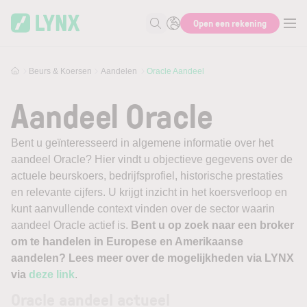
Skip to main content
Open een rekening
Zoek naar informatie
Beurs & Koersen
Aandelen
Oracle Aandeel
Aandeel Oracle
Bent u geïnteresseerd in algemene informatie over het
aandeel Oracle? Hier vindt u objectieve gegevens over de
actuele beurskoers, bedrijfsprofiel, historische prestaties
en relevante cijfers. U krijgt inzicht in het koersverloop en
kunt aanvullende context vinden over de sector waarin
aandeel Oracle actief is.
Bent u op zoek naar een broker
om te handelen in Europese en Amerikaanse
aandelen? Lees meer over de mogelijkheden via LYNX
via
deze link
.
Oracle aandeel actueel