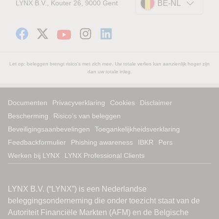
LYNX B.V., Kouter 26, 9000 Gent
BE-NL
Let op: beleggen brengt risico's met zich mee. Uw totale verlies kan aanzienlijk hoger zijn
dan uw totale inleg.
Documenten
Privacyverklaring
Cookies
Disclaimer
Bescherming
Risico’s van beleggen
Beveiligingsaanbevelingen
Toegankelijkheidsverklaring
Feedbackformulier
Phishing awareness
IBKR
Pers
Werken bij LYNX
LYNX Professional Clients