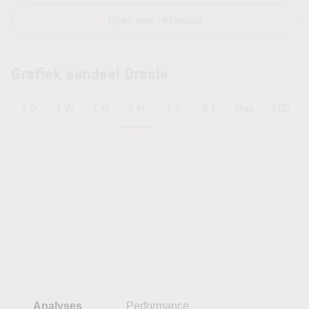
Open een rekening
Grafiek aandeel Oracle
6 M
1 D
1 W
1 M
1 J
5 J
Max
YTD
Analyses
Performance