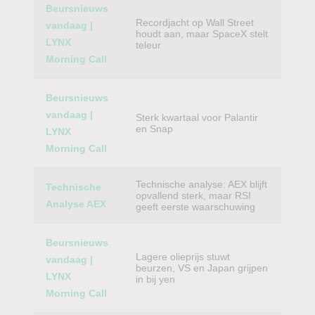
Beursnieuws
Recordjacht op Wall Street
vandaag |
houdt aan, maar SpaceX stelt
LYNX
teleur
Morning Call
Beursnieuws
vandaag |
Sterk kwartaal voor Palantir
en Snap
LYNX
Morning Call
Technische analyse: AEX blijft
Technische
opvallend sterk, maar RSI
Analyse AEX
geeft eerste waarschuwing
Beursnieuws
Lagere olieprijs stuwt
vandaag |
beurzen, VS en Japan grijpen
LYNX
in bij yen
Morning Call