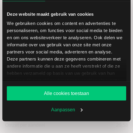
Hoogste koers 52 weken
345,72
Deze website maakt gebruik van cookies
We gebruiken cookies om content en advertenties te
Marktkapitalisatie (mld.)
415,91
personaliseren, om functies voor social media te bieden
en om ons websiteverkeer te analyseren. Ook delen we
informatie over uw gebruik van onze site met onze
partners voor social media, adverteren en analyse.
Deze partners kunnen deze gegevens combineren met
Oracle: fundamentele cijfers in
andere informatie die u aan ze heeft verstrekt of die ze
USD
hebben verzameld op basis van uw gebruik van hun
services. U gaat akkoord met onze cookies als u onze
website blijft gebruiken.
Dividendrendement
--
Alle cookies toestaan
Omzet ratio
21,68
Aanpassen
Omzet per aandeel
20,58