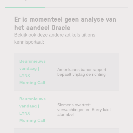
Er is momenteel geen analyse van
het aandeel Oracle
Bekijk ook deze andere artikels uit ons
kennisportaal:
Category
Titel
Beursnieuws
vandaag |
Amerikaans banenrapport
bepaalt vrijdag de richting
LYNX
Morning Call
Beursnieuws
Siemens overtreft
vandaag |
verwachtingen en Burry luidt
LYNX
alarmbel
Morning Call