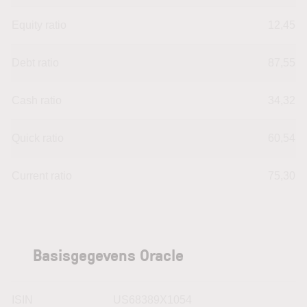
Equity ratio
12,45
Debt ratio
87,55
Cash ratio
34,32
Quick ratio
60,54
Current ratio
75,30
Basisgegevens Oracle
ISIN
US68389X1054