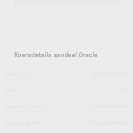
Koersdetails aandeel Oracle
Datum | Tijd
06.08.26 | 22:46
Koers
143,47
Verandering in USD
-0.91999999999999
Verandering in %
-0.63716323845141