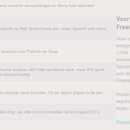
ens overtreft verwachtingen en Burry luidt alarmbel
Voor
Free
rdjacht op Wall Street houdt aan, maar SpaceX stelt teleur
Voor- 
weggel
k kwartaal voor Palantir en Snap
LYNX k
koersb
handel
ische analyse: AEX blijft opvallend sterk, maar RSI geeft
aan de
te waarschuwing
Freene
e olieprijs stuwt beurzen, VS en Japan grijpen in bij yen
Houd e
reguli
leiden
ility drag: de stille rendementskiller bij leveraged ETF’s
Ontdek