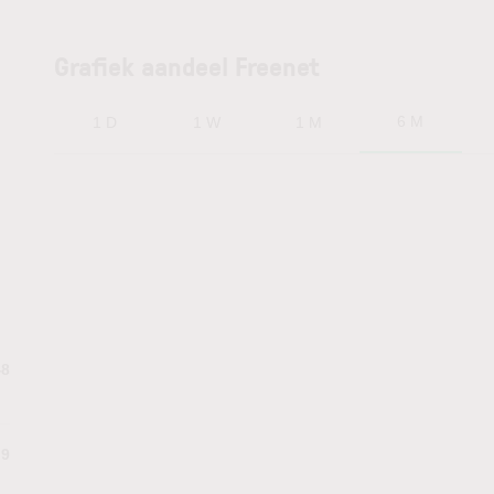
Grafiek aandeel Freenet
6 M
1 D
1 W
1 M
48
.9