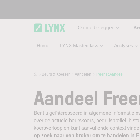
Skip to main content
Online beleggen
Ke
Home
LYNX Masterclass
Analyses
Beurs & Koersen
Aandelen
Freenet Aandeel
Aandeel Free
Bent u geïnteresseerd in algemene informatie o
over de actuele beurskoers, bedrijfsprofiel, histor
koersverloop en kunt aanvullende context vinden
op zoek naar een broker om te handelen in