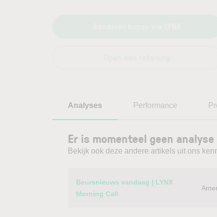
Aandelen kopen via LYNX
Open een rekening
Analyses
Performance
Pr
Er is momenteel geen analyse 
Bekijk ook deze andere artikels uit ons kenn
Category
Titel
Beursnieuws vandaag | LYNX
Amer
Morning Call