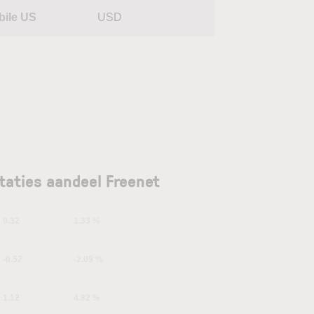
bile US
USD
taties aandeel Freenet
0.32
1.33 %
-0.52
-2.09 %
1.12
4.82 %