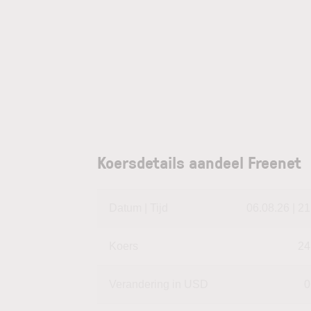
Koersdetails aandeel Freenet
Datum | Tijd
06.08.26 | 21
Koers
24
Verandering in USD
0