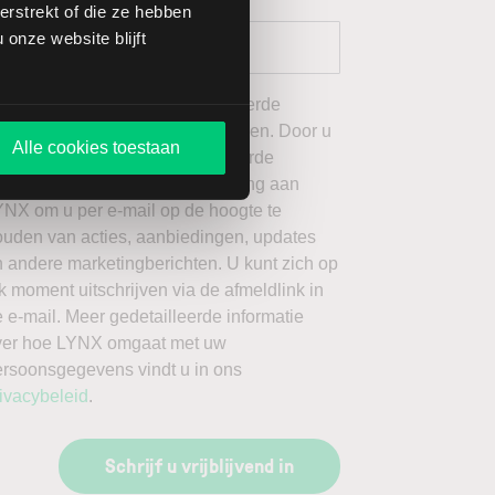
rstrekt of die ze hebben
onze website blijft
 wil graag de door mij geselecteerde
ieuwsbrieven van LYNX ontvangen. Door u
Alle cookies toestaan
an te melden voor de geselecteerde
ieuwsbrieven, geeft u toestemming aan
YNX om u per e-mail op de hoogte te
ouden van acties, aanbiedingen, updates
 andere marketingberichten. U kunt zich op
k moment uitschrijven via de afmeldlink in
 e-mail. Meer gedetailleerde informatie
ver hoe LYNX omgaat met uw
ersoonsgegevens vindt u in ons
ivacybeleid
.
Schrijf u vrijblijvend in