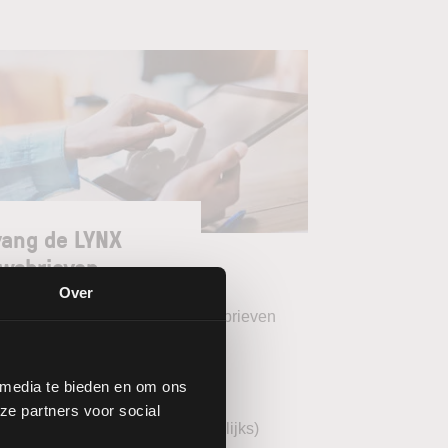
ang de LYNX
wsbrieven
Over
teer uw gewenste LYNX Nieuwsbrieven
eekoverzicht (wekelijks)
 media te bieden en om ons
YNX Morning Call (dagelijks)
ze partners voor social
echnische analyse BEL20 (wekelijks)