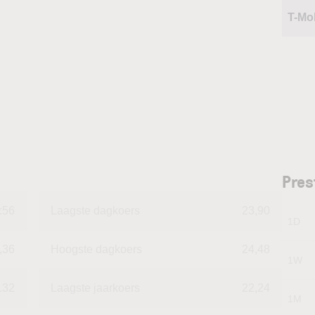
T-Mo
Pres
:56
Laagste dagkoers
23,90
1D
,36
Hoogste dagkoers
24,48
1W
.32
Laagste jaarkoers
22,24
1M