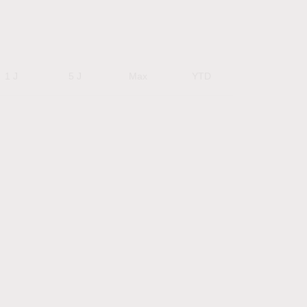
1 J
5 J
Max
YTD