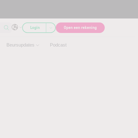
Login
Open een rekening
Beursupdates
Podcast