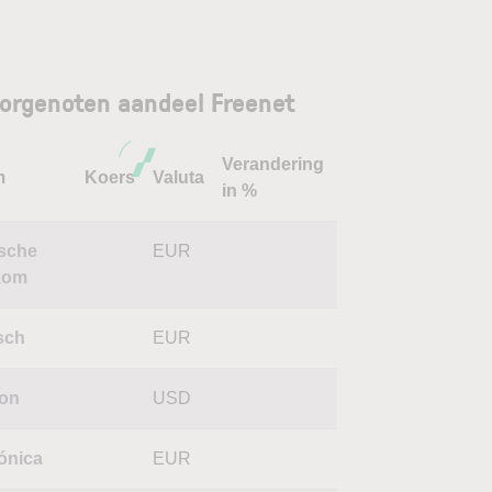
orgenoten aandeel Freenet
Verandering
m
Koers
Valuta
in %
sche
EUR
kom
isch
EUR
zon
USD
fónica
EUR