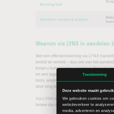
Kospi
Morning Call
Bele
Aandelen nieuws & analyse
koer
Waarom via LYNX in aandelen 
Met een effectenrekening via LYNX handelt 
bedrijf ter wereld – dus ook van het aandee
koopt u buitenlandse aandelen direct op de
en een lage spread. Handelen doet u daarna
Toestemming
tools, waarmee u direct gedegen analyses k
door long te gaan, of verwacht u een dalend
Deze website maakt gebruik
We gebruiken cookies om cont
Via LYNX maakt u de volgende stap in bele
websiteverkeer te analyseren
broker die aandelenbeleggers serieus neem
media, adverteren en analys