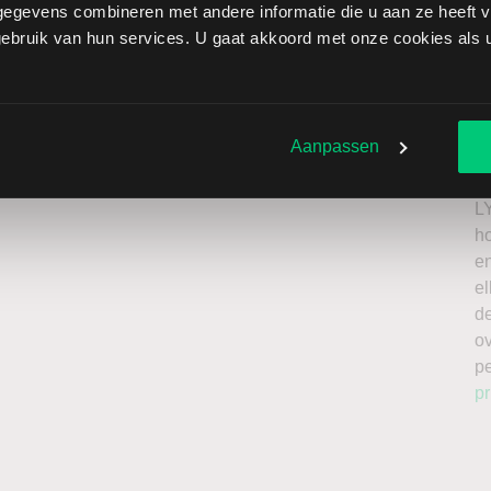
egevens combineren met andere informatie die u aan ze heeft ve
enet brengt extra risico’s met zich mee: als de koers
bruik van hun services. U gaat akkoord met onze cookies als u 
zen onbeperkt oplopen. Het is belangrijk om deze risico’s
 enkel te beleggen met kapitaal dat u kunt missen.
Ik
roker
n
Aanpassen
a
n
L
h
en
el
de
o
p
pr