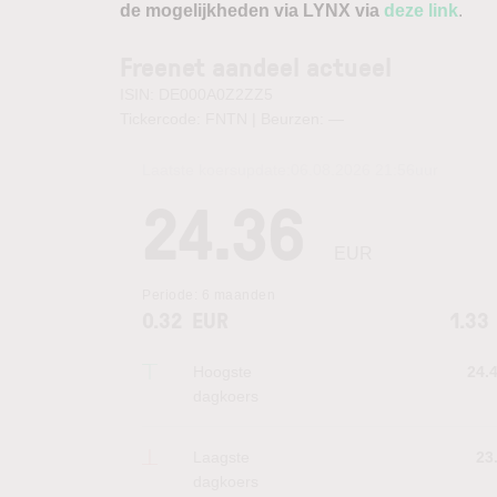
de mogelijkheden via LYNX via
deze link
.
Freenet aandeel actueel
ISIN: DE000A0Z2ZZ5
Tickercode: FNTN | Beurzen:
—
Laatste koersupdate:
06.08.2026 21:56
uur
24.36
EUR
Periode:
6 maanden
0.32
EUR
1.33
Hoogste
24.
dagkoers
Laagste
23
dagkoers