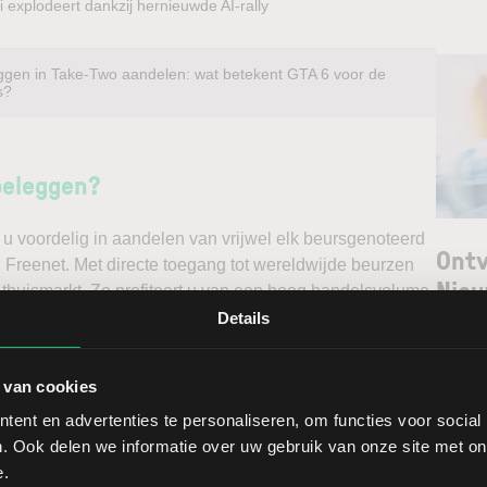
 explodeert dankzij hernieuwde AI-rally
ggen in Take-Two aandelen: wat betekent GTA 6 voor de
s?
beleggen?
u voordelig in aandelen van vrijwel elk beursgenoteerd
Ontv
l Freenet. Met directe toegang tot wereldwijde beurzen
Nieu
 thuismarkt. Zo profiteert u van een hoog handelsvolume
ast via een stabiel platform met innovatieve trading
Details
unt maken. Belegt u met het oog op een stijgende koers
Selec
e koers en gaat u short*?
 van cookies
W
ent en advertenties te personaliseren, om functies voor social
ggen. Ontdek alle voordelen van beleggen via een
L
. Ook delen we informatie over uw gebruik van onze site met on
t.
T
e.