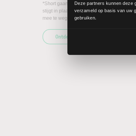
Deze partners kunnen deze g
*Short gaan in bijvoorbeeld het aandeel Fre
verzameld op basis van uw ge
stijgt in plaats van daalt, kunnen de verlie
gebruiken.
mee te wegen in uw beleggingsbeslissing en
Ontdek wat LYNX uniek maakt als b