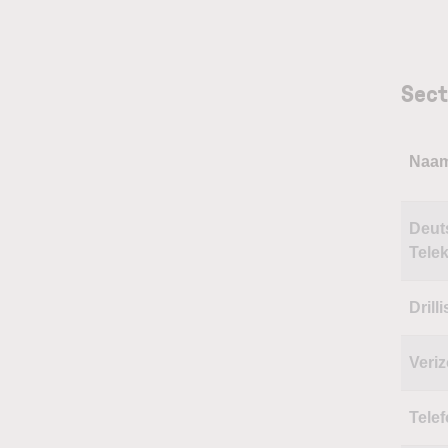
Sect
Naa
Deut
Tele
Drill
Veri
Tele