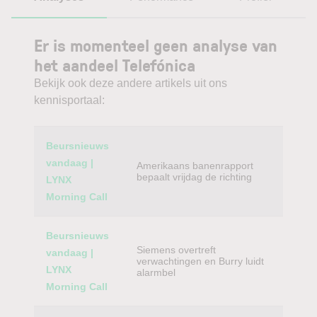
Er is momenteel geen analyse van
het aandeel Telefónica
Bekijk ook deze andere artikels uit ons
kennisportaal:
Category
Titel
Beursnieuws
vandaag |
Amerikaans banenrapport
bepaalt vrijdag de richting
LYNX
Morning Call
Beursnieuws
Siemens overtreft
vandaag |
verwachtingen en Burry luidt
LYNX
alarmbel
Morning Call