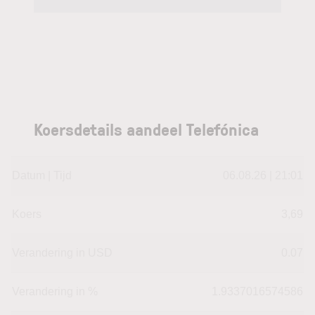
Koersdetails aandeel Telefónica
Datum | Tijd
06.08.26 | 21:01
Koers
3,69
Verandering in USD
0.07
Verandering in %
1.9337016574586