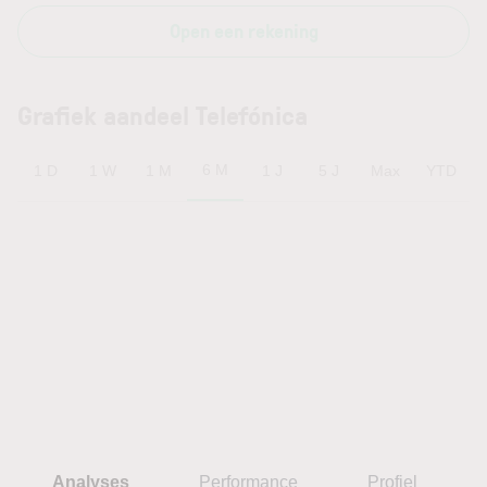
Open een rekening
Grafiek aandeel Telefónica
6 M
1 D
1 W
1 M
1 J
5 J
Max
YTD
Analyses
Performance
Profiel