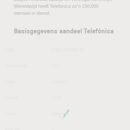
Wereldwijd heeft Telefonica zo’n 150.000
mensen in dienst.
Basisgegevens aandeel Telefónica
ISIN
ES0178430E18
Tickercode
TEF
Type
aandeel
Valuta
EUR
Land
Spanien
Indices
--