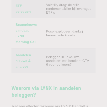
Volatility drag: de stille
ETF
rendementskiller bij leveraged
beleggen
ETF’s
Beursnieuws
vandaag |
Kospi explodeert dankzij
hernieuwde AI-rally
LYNX
Morning Call
Aandelen
Beleggen in Take-Two
nieuws &
aandelen: wat betekent GTA
6 voor de koers?
analyse
Waarom via LYNX in aandelen
beleggen?
Met een effectenrekening via LYNX handelt u