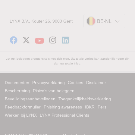
LYNX B.V., Kouter 26, 9000 Gent
BE-NL
Let op: beleggen brengt risico's met zich mee. Uw totale verlies kan aanzienlijk hoger zijn
dan uw totale inleg.
Documenten
Privacyverklaring
Cookies
Disclaimer
Bescherming
Risico’s van beleggen
Beveiligingsaanbevelingen
Toegankelijkheidsverklaring
Feedbackformulier
Phishing awareness
IBKR
Pers
Werken bij LYNX
LYNX Professional Clients