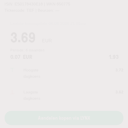
ISIN: ES0178430E18 | WKN 850775
Tickercode: TEF | Beurzen:
—
Laatste koersupdate:
06.08.2026 21:01
uur
3.69
EUR
Periode:
6 maanden
0.07
EUR
1.93
Hoogste
3.72
dagkoers
Laagste
3.62
dagkoers
Aandelen kopen via LYNX