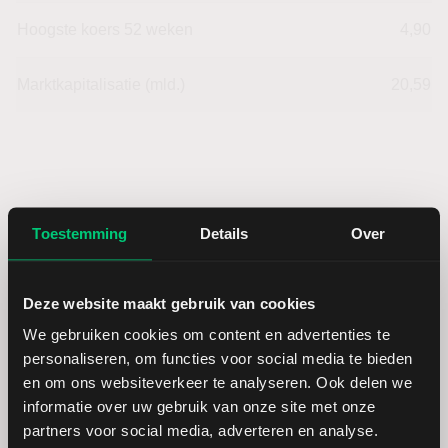
Hoogste koers 52 weken
4,90
Marktkapitalisatie (mld.)
20,59
Telefónica: fundamentele cijfers
Toestemming
Details
Over
in EUR
Deze website maakt gebruik van cookies
Dividendrendement
--
We gebruiken cookies om content en advertenties te
personaliseren, om functies voor social media te bieden
Omzet ratio
-11,78
en om ons websiteverkeer te analyseren. Ook delen we
informatie over uw gebruik van onze site met onze
Omzet per aandeel
6,50
partners voor social media, adverteren en analyse.