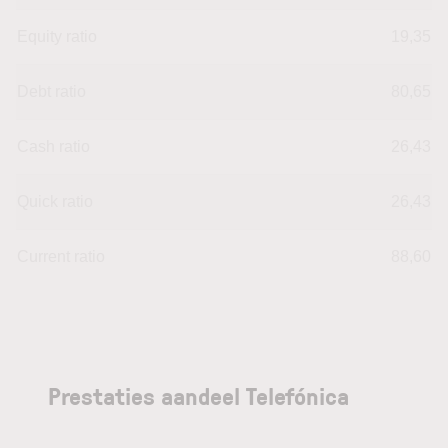
Equity ratio
19,35
Debt ratio
80,65
Cash ratio
26,43
Quick ratio
26,43
Current ratio
88,60
Prestaties aandeel Telefónica