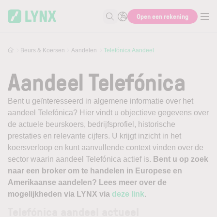
Skip to main content
Open een rekening
Zoek naar informatie
Beurs & Koersen
Aandelen
Telefónica Aandeel
Aandeel Telefónica
Bent u geïnteresseerd in algemene informatie over het
aandeel Telefónica? Hier vindt u objectieve gegevens over
de actuele beurskoers, bedrijfsprofiel, historische
prestaties en relevante cijfers. U krijgt inzicht in het
koersverloop en kunt aanvullende context vinden over de
sector waarin aandeel Telefónica actief is.
Bent u op zoek
naar een broker om te handelen in Europese en
Amerikaanse aandelen? Lees meer over de
mogelijkheden via LYNX via
deze link
.
Telefónica aandeel actueel