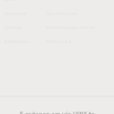
Supersector
Telecommunicatie
Subsector
Telecommunicatie Services
Bedrijfsnaam
Telefónica S.A.
5 redenen om via LYNX te