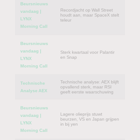
Beursnieuws
Recordjacht op Wall Street
vandaag |
houdt aan, maar SpaceX stelt
LYNX
teleur
Morning Call
Beursnieuws
vandaag |
Sterk kwartaal voor Palantir
en Snap
LYNX
Morning Call
Technische analyse: AEX blijft
Technische
opvallend sterk, maar RSI
Analyse AEX
geeft eerste waarschuwing
Beursnieuws
Lagere olieprijs stuwt
vandaag |
beurzen, VS en Japan grijpen
LYNX
in bij yen
Morning Call