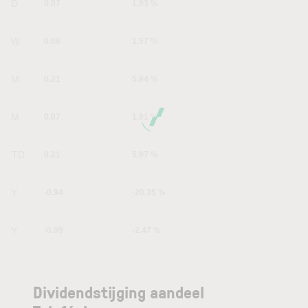
1D
0.07
1.93 %
1W
0.06
1.57 %
1M
0.21
5.94 %
6M
0.07
1.91 %
YTD
0.21
5.97 %
1Y
-0.94
-20.35 %
5Y
-0.09
-2.47 %
Dividendstijging aandeel