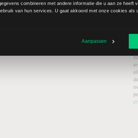
egevens combineren met andere informatie die u aan ze heeft ve
brengt extra risico’s met zich mee: als de koers stijgt in
bruik van hun services. U gaat akkoord met onze cookies als u 
erkt oplopen. Het is belangrijk om deze risico’s mee te
te beleggen met kapitaal dat u kunt missen.
Ik
n
a
roker
Aanpassen
n
L
h
en
el
de
o
p
pr