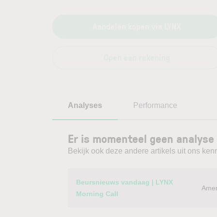
Aandelen kopen via LYNX
Open een rekening
Analyses
Performance
Er is momenteel geen analyse
Bekijk ook deze andere artikels uit ons kenn
Category
Titel
Beursnieuws vandaag | LYNX
Amer
Morning Call