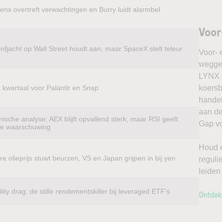
ens overtreft verwachtingen en Burry luidt alarmbel
Voor
rdjacht op Wall Street houdt aan, maar SpaceX stelt teleur
Voor- 
weggel
LYNX k
k kwartaal voor Palantir en Snap
koersb
handel
aan de
ische analyse: AEX blijft opvallend sterk, maar RSI geeft
Gap vo
te waarschuwing
Houd e
e olieprijs stuwt beurzen, VS en Japan grijpen in bij yen
reguli
leiden
ility drag: de stille rendementskiller bij leveraged ETF’s
Ontdek