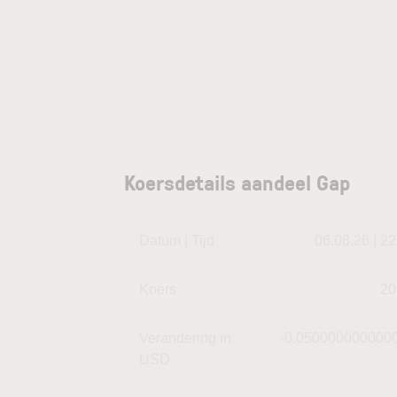
Koersdetails aandeel Gap
Datum | Tijd
06.08.26 | 22
Koers
20
Verandering in
-0.050000000000
USD