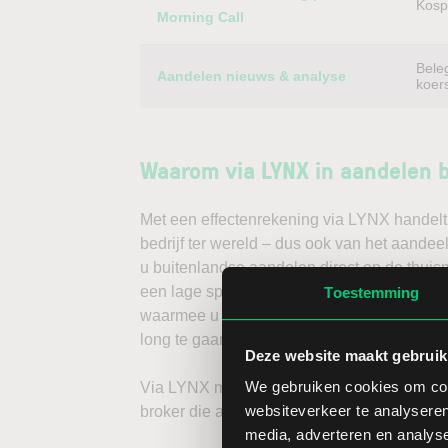
Kospi
Morning Call
Bele
Aandelen nieuws & analyse
koer
Waarom via LYNX in aandelen 
Met een effectenrekening via LYNX handelt 
bedrijf ter wereld – dus ook van het aandee
u buitenlandse aandelen direct op de thuis
een lage spread. Handelen doet u daarnaast 
Toestemming
waarmee u direct gedegen analyses kunt ma
long te gaan, of verwacht u een dalende koe
Deze website maakt gebruik
We gebruiken cookies om cont
Via LYNX maakt u de volgende stap in bele
websiteverkeer te analyseren
broker die aandelenbeleggers serieus neem
media, adverteren en analys