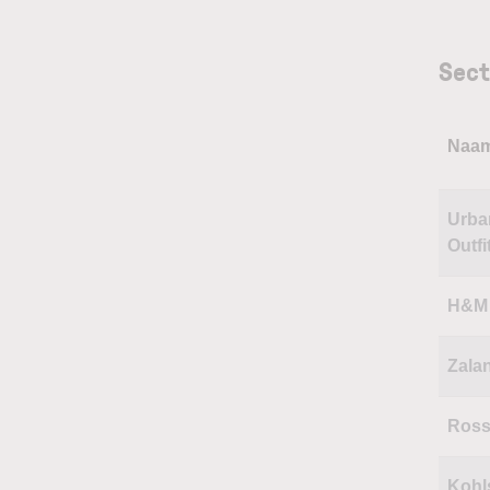
Sect
Naa
Urba
Outfi
H&M
Zala
Ross
Kohl