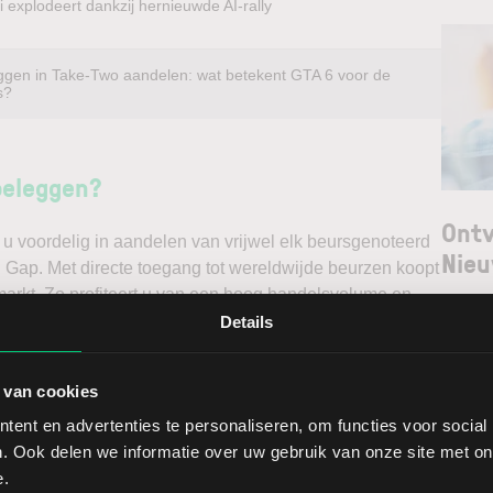
 explodeert dankzij hernieuwde AI-rally
ggen in Take-Two aandelen: wat betekent GTA 6 voor de
s?
beleggen?
Ontv
u voordelig in aandelen van vrijwel elk beursgenoteerd
Nieu
l Gap. Met directe toegang tot wereldwijde beurzen koopt
markt. Zo profiteert u van een hoog handelsvolume en
Selec
via een stabiel platform met innovatieve trading tools,
Details
ken. Belegt u met het oog op een stijgende koers door
W
rs en gaat u short*?
 van cookies
L
ent en advertenties te personaliseren, om functies voor social
ggen. Ontdek alle voordelen van beleggen via een
T
. Ook delen we informatie over uw gebruik van onze site met on
t.
e.