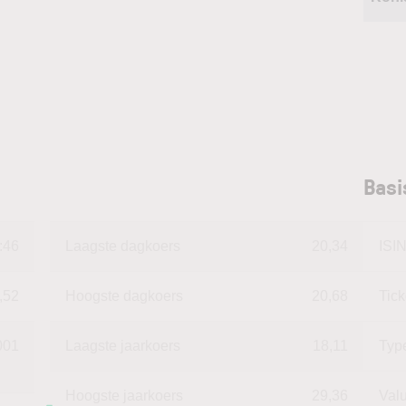
Basi
:46
Laagste dagkoers
20,34
ISI
,52
Hoogste dagkoers
20,68
Tic
001
Laagste jaarkoers
18,11
Typ
Hoogste jaarkoers
29,36
Val