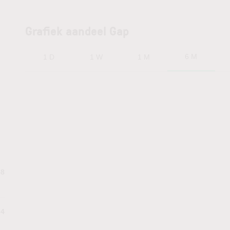
Grafiek aandeel Gap
6 M
1 D
1 W
1 M
68
34