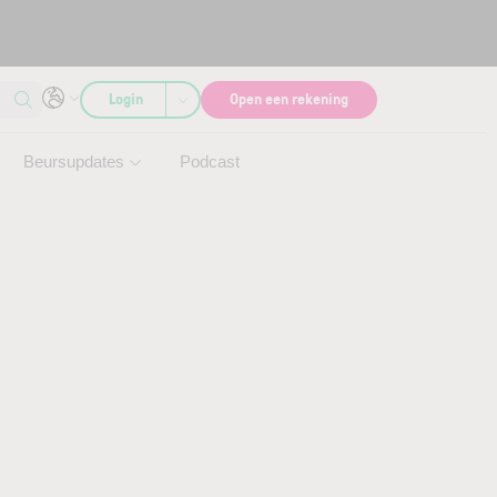
Login
Open een rekening
Beursupdates
Podcast