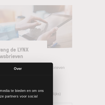
ang de LYNX
wsbrieven
teer uw gewenste LYNX Nieuwsbrieven
Over
eekoverzicht (wekelijks)
YNX Morning Call (dagelijks)
 media te bieden en om ons
echnische analyse BEL20 (wekelijks)
ze partners voor social