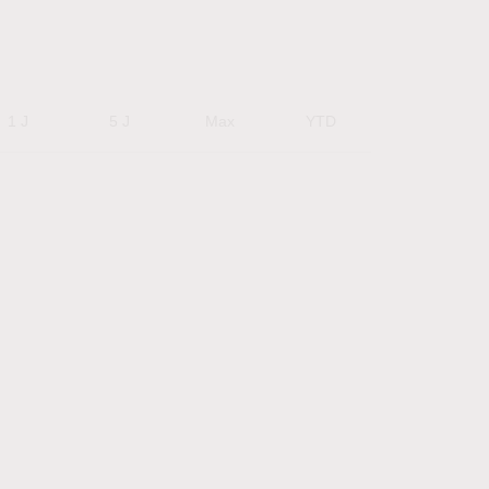
1 J
5 J
Max
YTD