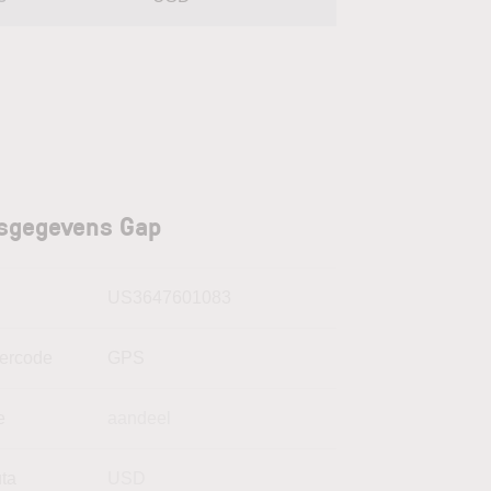
sgegevens Gap
N
US3647601083
kercode
GPS
e
aandeel
uta
USD