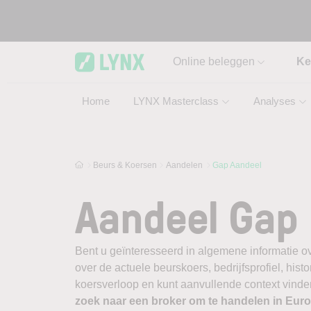
Skip to main content
Online beleggen
Ke
Home
LYNX Masterclass
Analyses
Beurs & Koersen
Aandelen
Gap Aandeel
Aandeel Gap
Bent u geïnteresseerd in algemene informatie o
over de actuele beurskoers, bedrijfsprofiel, histor
koersverloop en kunt aanvullende context vinden
zoek naar een broker om te handelen in Eu