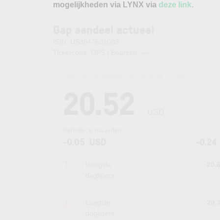
mogelijkheden via LYNX via
deze link
.
Gap aandeel actueel
ISIN: US3647601083
Tickercode: GPS | Beurzen:
—
Laatste koersupdate:
06.08.2026 22:46
uur
20.52
USD
Periode:
6 maanden
-0.05
USD
-0.24
Hoogste
20.
dagkoers
Laagste
20.
dagkoers