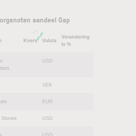
orgenoten aandeel Gap
Verandering
m
Koers
Valuta
in %
n
USD
tters
SEK
ndo
EUR
 Stores
USD
s
USD