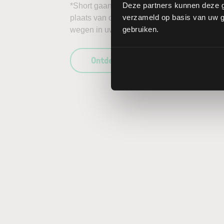
Deze partners kunnen deze g
*Short gaan in bijvoorbeeld het aandeel Gap 
verzameld op basis van uw ge
plaats van daalt, kunnen de verliezen onbep
gebruiken.
wegen in uw beleggingsbeslissing en enkel 
Ontdek wat LYNX uniek maakt als b