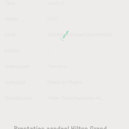
Type
aandeel
Valuta
USD
Land
Vereinigte Staaten von Amerika
Indices
--
Supersector
Toerisme
Subsector
Hotels en Motels
Bedrijfsnaam
Hilton Grand Vacations Inc.
Prestaties aandeel Hilton Grand