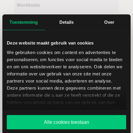
Worldwide
Toestemming
Details
Over
Deze website maakt gebruik van cookies
We gebruiken cookies om content en advertenties te
personaliseren, om functies voor social media te bieden
Koersdetails aandeel Hilton Grand
en om ons websiteverkeer te analyseren. Ook delen we
Vacations
informatie over uw gebruik van onze site met onze
partners voor social media, adverteren en analyse.
Deze partners kunnen deze gegevens combineren met
Datum | Tijd
06.08.26 | 22:00
andere informatie die u aan ze heeft verstrekt of die ze
hebben verzameld op basis van uw gebruik van hun
Koers
46,44
services. U gaat akkoord met onze cookies als u onze
website blijft gebruiken.
Alle cookies toestaan
Verandering in USD
-0.65000000000001