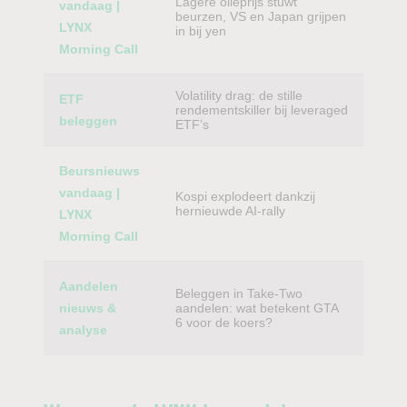
Lagere olieprijs stuwt
vandaag |
beurzen, VS en Japan grijpen
LYNX
in bij yen
Morning Call
Volatility drag: de stille
ETF
rendementskiller bij leveraged
beleggen
ETF’s
Beursnieuws
vandaag |
Kospi explodeert dankzij
hernieuwde AI-rally
LYNX
Morning Call
Aandelen
Beleggen in Take-Two
nieuws &
aandelen: wat betekent GTA
6 voor de koers?
analyse