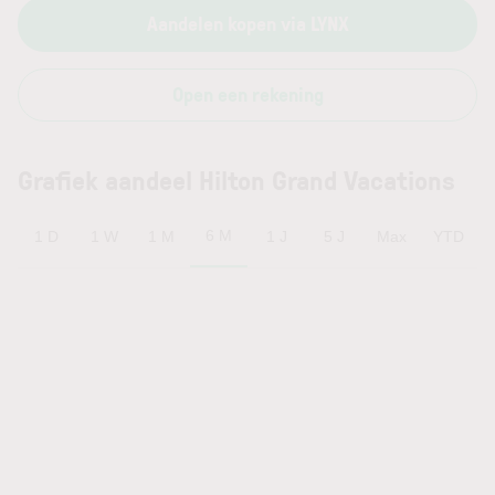
Aandelen kopen via LYNX
Open een rekening
Grafiek aandeel Hilton Grand Vacations
6 M
1 D
1 W
1 M
1 J
5 J
Max
YTD