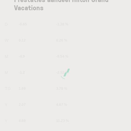
Vacations
1D
-0.65
-1.38 %
1W
0.12
0.26 %
1M
-4.9
-9.54 %
6M
-1.2
-2.52 %
YTD
1.69
3.78 %
1Y
2.07
4.67 %
5Y
4.69
11.23 %