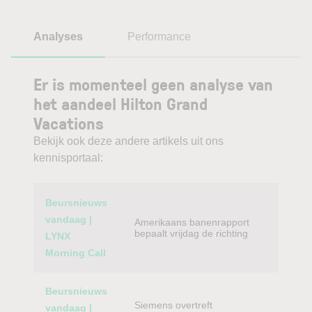
Analyses
Performance
Er is momenteel geen analyse van
het aandeel Hilton Grand
Vacations
Bekijk ook deze andere artikels uit ons
kennisportaal:
Category
Titel
Beursnieuws
vandaag |
Amerikaans banenrapport
bepaalt vrijdag de richting
LYNX
Morning Call
Beursnieuws
Siemens overtreft
vandaag |