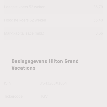
Laagste koers 52 weken
36,79
Hoogste koers 52 weken
55,40
Marktkapitalisatie (mld.)
3,66
Basisgegevens Hilton Grand
Vacations
ISIN
US43283X1054
Tickercode
HGV