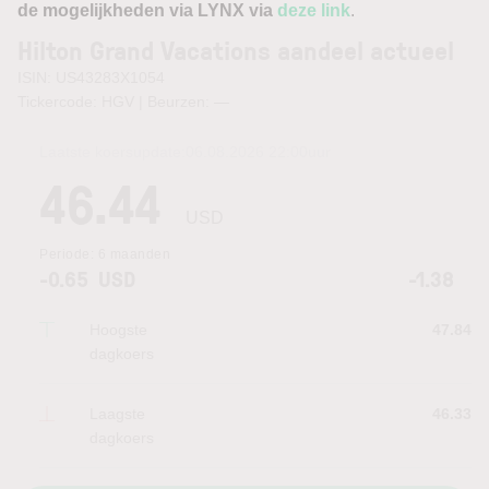
de mogelijkheden via LYNX via
deze link
.
Hilton Grand Vacations aandeel actueel
ISIN: US43283X1054
Tickercode: HGV | Beurzen:
—
Laatste koersupdate:
06.08.2026 22:00
uur
46.44
USD
Periode:
6 maanden
-0.65
USD
-1.38
Hoogste
47.84
dagkoers
Laagste
46.33
dagkoers