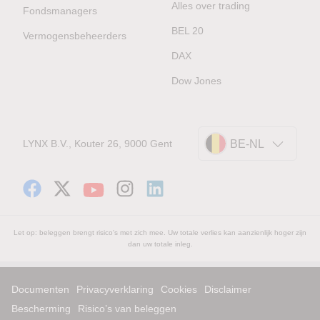
Alles over trading
Fondsmanagers
BEL 20
Vermogensbeheerders
DAX
Dow Jones
LYNX B.V., Kouter 26, 9000 Gent
BE-NL
Let op: beleggen brengt risico's met zich mee. Uw totale verlies kan aanzienlijk hoger zijn
dan uw totale inleg.
Documenten
Privacyverklaring
Cookies
Disclaimer
Bescherming
Risico’s van beleggen