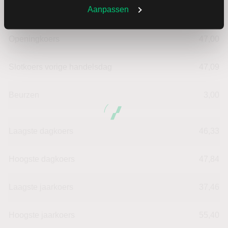
Aanpassen
Verandering in %
-1.3803355277129
Openingkoers
47,00
Slotkoers vorige handelsdag
47,09
Beurzen
3,00
Laagste dagkoers
46,33
Hoogste dagkoers
47,84
Laagste jaarkoers
37,46
Hoogste jaarkoers
55,40