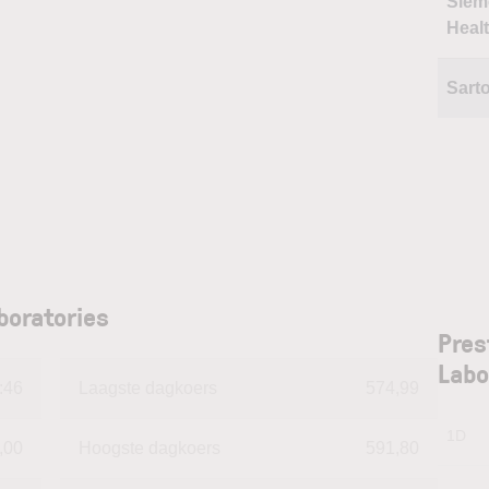
Siem
Heal
Sart
boratories
Pres
Labo
:46
Laagste dagkoers
574,99
1D
,00
Hoogste dagkoers
591,80