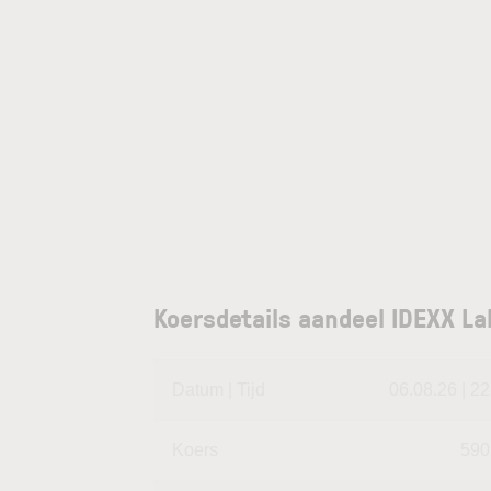
Koersdetails aandeel IDEXX La
Datum | Tijd
06.08.26 | 22
Koers
590