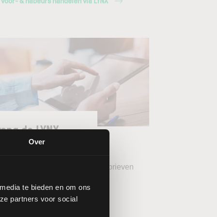
 voor- & nabeurs handelen via LYNX
ang de LYNX
wsbrieven
Over
teer uw gewenste LYNX Nieuwsbrieven
 media te bieden en om ons
eekoverzicht (wekelijks)
ze partners voor social
YNX Morning Call (dagelijks)