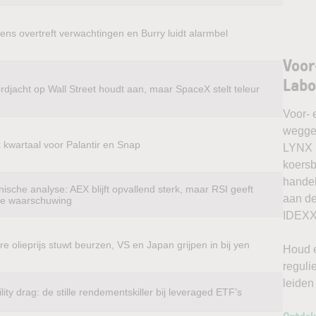
ens overtreft verwachtingen en Burry luidt alarmbel
Voor
Labo
rdjacht op Wall Street houdt aan, maar SpaceX stelt teleur
Voor- 
weggel
k kwartaal voor Palantir en Snap
LYNX k
koersb
handel
ische analyse: AEX blijft opvallend sterk, maar RSI geeft
aan de
te waarschuwing
IDEXX 
e olieprijs stuwt beurzen, VS en Japan grijpen in bij yen
Houd e
reguli
leiden
ility drag: de stille rendementskiller bij leveraged ETF’s