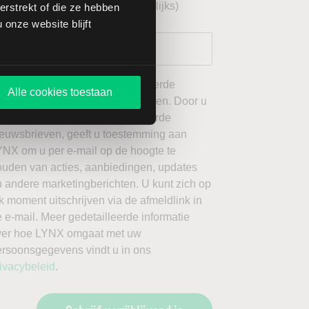
echnische analyse BEL20 (wekelijks)
rstrekt of die ze hebben
onze website blijft
 wil graag de door mij geselecteerde
Alle cookies toestaan
ieuwsbrieven van LYNX ontvangen. Door u
an te melden voor de geselecteerde
ieuwsbrieven, geeft u toestemming aan
YNX om u per e-mail op de hoogte te
ouden van acties, aanbiedingen, updates
 andere marketingberichten. U kunt zich op
k moment uitschrijven via de afmeldlink in
 e-mail. Meer gedetailleerde informatie
ver hoe LYNX omgaat met uw
ersoonsgegevens vindt u in ons
ivacybeleid
.