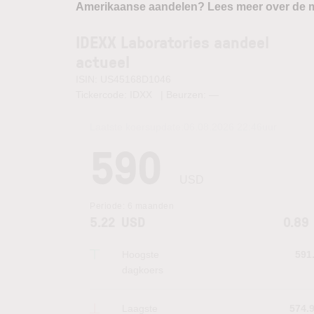
Amerikaanse aandelen? Lees meer over de m
IDEXX Laboratories aandeel
actueel
ISIN: US45168D1046
Tickercode: IDXX | Beurzen:
—
Laatste koersupdate:
06.08.2026 22:46
uur
590
USD
Periode:
6 maanden
5.22
USD
0.89
Hoogste
591
dagkoers
Laagste
574.