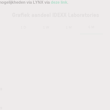
ogelijkheden via LYNX via
deze link
.
Grafiek aandeel IDEXX Laboratories
6 M
1 D
1 W
1 M
.8
99