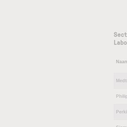
Sect
Labo
Naa
Medt
Phili
Perk