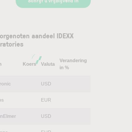
Schrijf u vrijblijvend in
orgenoten aandeel IDEXX
ratories
Verandering
m
Koers
Valuta
in %
ronic
USD
ps
EUR
inElmer
USD