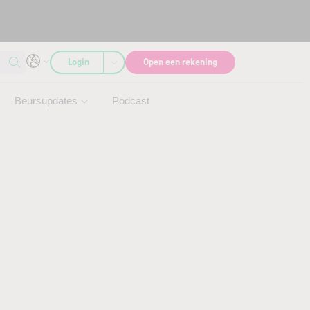
Login
Open een rekening
Beursupdates
Podcast