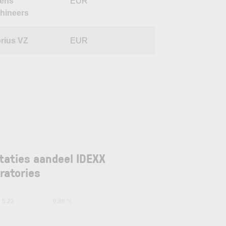
ens
EUR
thineers
orius VZ
EUR
taties aandeel IDEXX
ratories
5.22
0.89 %