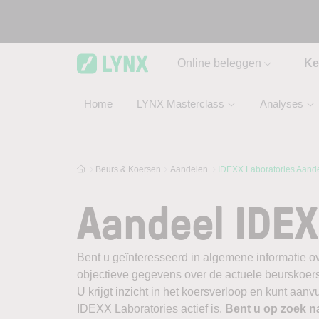
Skip to main content
Online beleggen
Ke
Home
LYNX Masterclass
Analyses
Beurs & Koersen
Aandelen
IDEXX Laboratories Aand
Aandeel IDEX
Bent u geïnteresseerd in algemene informatie o
objectieve gegevens over de actuele beurskoers, b
U krijgt inzicht in het koersverloop en kunt aan
IDEXX Laboratories actief is.
Bent u op zoek n