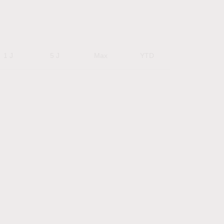
1 J
5 J
Max
YTD