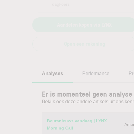
dagkoers
Aandelen kopen via LYNX
Open een rekening
Analyses
Performance
Pr
Er is momenteel geen analyse 
Bekijk ook deze andere artikels uit ons kenn
Category
Titel
Beursnieuws vandaag | LYNX
Amer
Morning Call