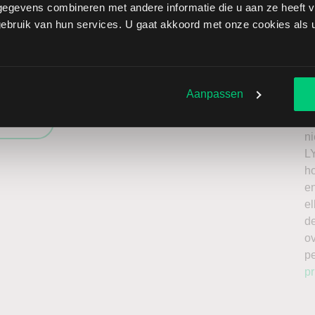
T
egevens combineren met andere informatie die u aan ze heeft ve
bruik van hun services. U gaat akkoord met onze cookies als u 
XX Laboratories brengt extra risico’s met zich mee: als
 de verliezen onbeperkt oplopen. Het is belangrijk om deze
issing en enkel te beleggen met kapitaal dat u kunt
Ik
Aanpassen
n
roker
a
n
L
h
en
el
de
o
p
pr