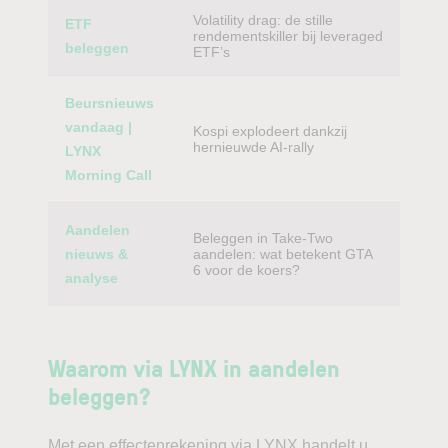
Volatility drag: de stille
ETF
rendementskiller bij leveraged
beleggen
ETF’s
Beursnieuws
vandaag |
Kospi explodeert dankzij
hernieuwde AI-rally
LYNX
Morning Call
Aandelen
Beleggen in Take-Two
nieuws &
aandelen: wat betekent GTA
6 voor de koers?
analyse
Waarom via LYNX in aandelen
beleggen?
Met een effectenrekening via LYNX handelt u