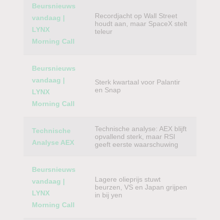
Beursnieuws
Recordjacht op Wall Street
vandaag |
houdt aan, maar SpaceX stelt
LYNX
teleur
Morning Call
Beursnieuws
vandaag |
Sterk kwartaal voor Palantir
en Snap
LYNX
Morning Call
Technische analyse: AEX blijft
Technische
opvallend sterk, maar RSI
Analyse AEX
geeft eerste waarschuwing
Beursnieuws
Lagere olieprijs stuwt
vandaag |
beurzen, VS en Japan grijpen
LYNX
in bij yen
Morning Call