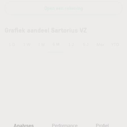
Open een rekening
Grafiek aandeel Sartorius VZ
6 M
1 D
1 W
1 M
1 J
5 J
Max
YTD
Analyses
Performance
Profiel