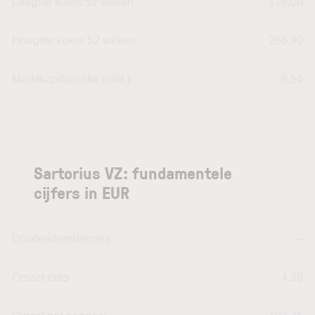
Laagste koers 52 weken
176,00
Hoogste koers 52 weken
266,90
Marktkapitalisatie (mld.)
8,54
Sartorius VZ: fundamentele
cijfers in EUR
Dividendrendement
--
Omzet ratio
4,38