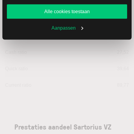
Return on Investment (ROI)
1,59
website blijft gebruiken.
Alle cookies toestaan
Equity ratio
39,80
Aanpassen
Debt ratio
60,20
Cash ratio
27,52
Quick ratio
39,64
Current ratio
89,77
Prestaties aandeel Sartorius VZ