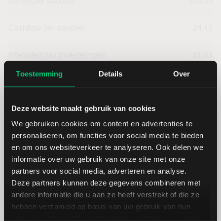
Omzet per aandeel
103,35
Cashflow per aandeel
24,45
Intensiteit van investeringen
81,83
Toestemming
Details
Over
Intensiteit van arbeid
18,18
Deze website maakt gebruik van cookies
Werkkapitaal (mln.)
--
We gebruiken cookies om content en advertenties te
personaliseren, om functies voor social media te bieden
Cashratio 1
48,64
en om ons websiteverkeer te analyseren. Ook delen we
informatie over uw gebruik van onze site met onze
partners voor social media, adverteren en analyse.
Cashratio 2
97,47
Deze partners kunnen deze gegevens combineren met
andere informatie die u aan ze heeft verstrekt of die ze
Cashratio 3
88,64
hebben verzameld op basis van uw gebruik van hun
services. U gaat akkoord met onze cookies als u onze