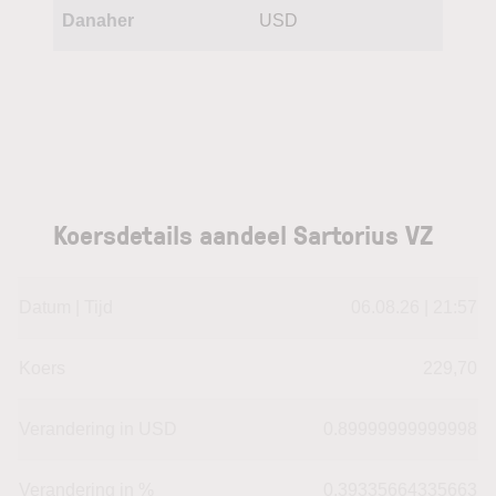
Danaher
USD
Koersdetails aandeel Sartorius VZ
Datum | Tijd
06.08.26 | 21:57
Koers
229,70
Verandering in USD
0.89999999999998
Verandering in %
0.39335664335663