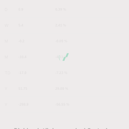
1D
0.9
0.39 %
1W
5.4
2.41 %
1M
-0.2
-0.09 %
6M
-10.4
-4.33 %
YTD
-17.9
-7.23 %
1Y
51.75
29.08 %
5Y
-298.9
-56.55 %