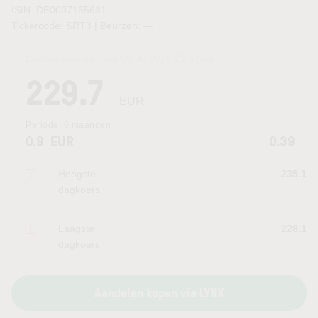
ISIN: DE0007165631
Tickercode: SRT3 | Beurzen:
—
Laatste koersupdate:
06.08.2026 21:57
uur
229.7
EUR
Periode:
6 maanden
0.9
EUR
0.39
Hoogste
235.1
dagkoers
Laagste
228.1
dagkoers
Aandelen kopen via LYNX