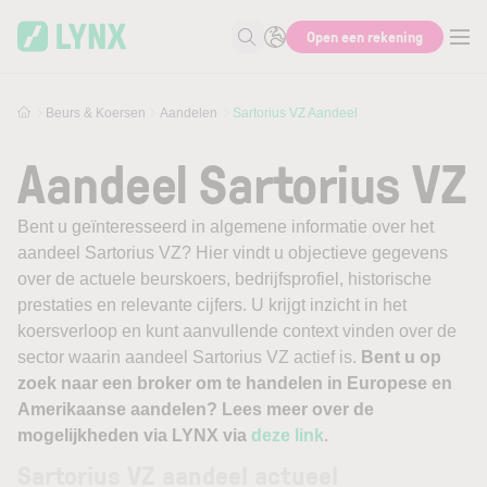
Skip to main content
Open een rekening
Zoek naar informatie
Beurs & Koersen
Aandelen
Sartorius VZ Aandeel
Aandeel Sartorius VZ
Bent u geïnteresseerd in algemene informatie over het
aandeel Sartorius VZ? Hier vindt u objectieve gegevens
over de actuele beurskoers, bedrijfsprofiel, historische
prestaties en relevante cijfers. U krijgt inzicht in het
koersverloop en kunt aanvullende context vinden over de
sector waarin aandeel Sartorius VZ actief is.
Bent u op
zoek naar een broker om te handelen in Europese en
Amerikaanse aandelen? Lees meer over de
mogelijkheden via LYNX via
deze link
.
Sartorius VZ aandeel actueel