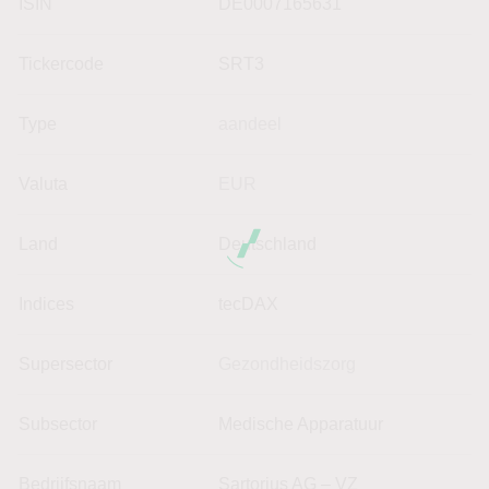
ISIN
DE0007165631
Tickercode
SRT3
Type
aandeel
Valuta
EUR
Land
Deutschland
Indices
tecDAX
Supersector
Gezondheidszorg
Subsector
Medische Apparatuur
Bedrijfsnaam
Sartorius AG – VZ