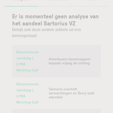
Er is momenteel geen analyse van
het aandeel Sartorius VZ
Bekijk ook deze andere artikels uit ons
kennisportaal:
Category
Titel
Beursnieuws
vandaag |
Amerikaans banenrapport
bepaalt vrijdag de richting
LYNX
Morning Call
Beursnieuws
Siemens overtreft
vandaag |
verwachtingen en Burry luidt
LYNX
alarmbel
Morning Call