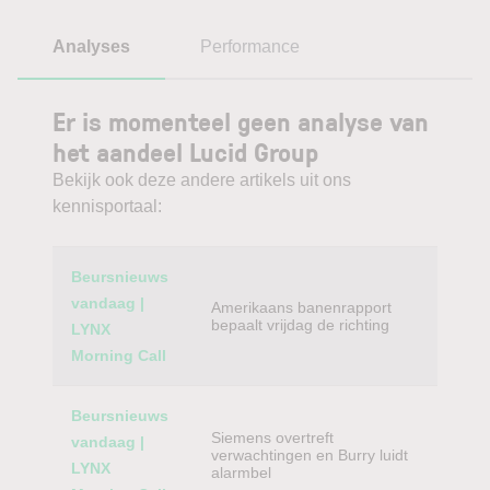
Analyses
Performance
Er is momenteel geen analyse van
het aandeel Lucid Group
Bekijk ook deze andere artikels uit ons
kennisportaal:
Category
Titel
Beursnieuws
vandaag |
Amerikaans banenrapport
bepaalt vrijdag de richting
LYNX
Morning Call
Beursnieuws
Siemens overtreft
vandaag |
verwachtingen en Burry luidt
LYNX
alarmbel