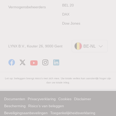
BEL 20
Vermogensbeheerders
DAX
Dow Jones
LYNX B.V., Kouter 26, 9000 Gent
BE-NL
Let op: beleggen brengt risico's met zich mee. Uw totale verlies kan aanzienlijk hoger zijn
dan uw totale inleg.
Documenten
Privacyverklaring
Cookies
Disclaimer
Bescherming
Risico’s van beleggen
Beveiligingsaanbevelingen
Toegankelijkheidsverklaring