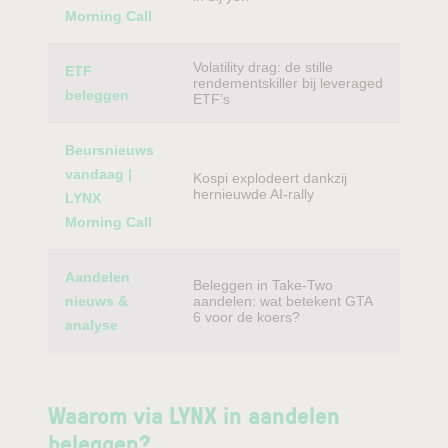
Morning Call
Volatility drag: de stille
ETF
rendementskiller bij leveraged
beleggen
ETF’s
Beursnieuws
vandaag |
Kospi explodeert dankzij
hernieuwde AI-rally
LYNX
Morning Call
Aandelen
Beleggen in Take-Two
nieuws &
aandelen: wat betekent GTA
6 voor de koers?
analyse
Waarom via LYNX in aandelen
beleggen?