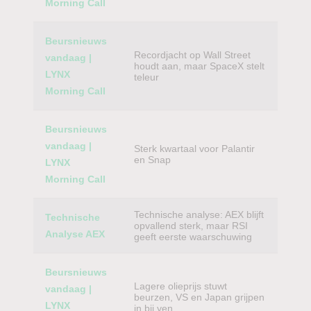
Morning Call
Beursnieuws
Recordjacht op Wall Street
vandaag |
houdt aan, maar SpaceX stelt
LYNX
teleur
Morning Call
Beursnieuws
vandaag |
Sterk kwartaal voor Palantir
en Snap
LYNX
Morning Call
Technische analyse: AEX blijft
Technische
opvallend sterk, maar RSI
Analyse AEX
geeft eerste waarschuwing
Beursnieuws
Lagere olieprijs stuwt
vandaag |
beurzen, VS en Japan grijpen
LYNX
in bij yen