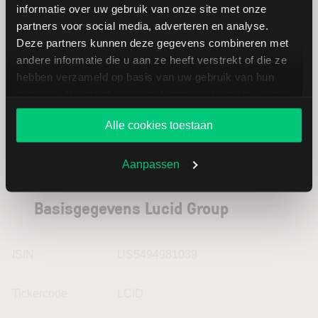
Motors
informatie over uw gebruik van onze site met onze
partners voor social media, adverteren en analyse.
Deze partners kunnen deze gegevens combineren met
Volkswagen
EUR
andere informatie die u aan ze heeft verstrekt of die ze
Vz.
hebben verzameld op basis van uw gebruik van hun
services. U gaat akkoord met onze cookies als u onze
website blijft gebruiken.
Alle cookies toestaan
Aanpassen
Basisgegevens Lucid Group
ISIN
US5494981039
Tickercode
LCID