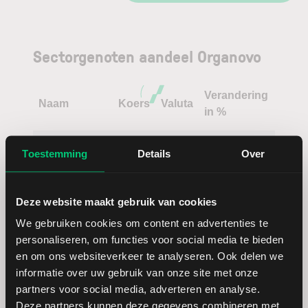
Sectorgenoten aandeel Organovo
Verandering
Naam
Koers
Valuta
in %
Biogen
USD
Toestemming
Details
Over
Evotec
EUR
Deze website maakt gebruik van cookies
We gebruiken cookies om content en advertenties te
Incyte
USD
personaliseren, om functies voor social media te bieden
en om ons websiteverkeer te analyseren. Ook delen we
Lonza Group
CHF
informatie over uw gebruik van onze site met onze
partners voor social media, adverteren en analyse.
Illumina
USD
Deze partners kunnen deze gegevens combineren met