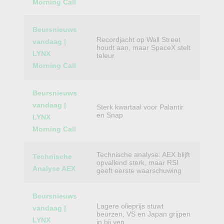
Morning Call
Beursnieuws
Recordjacht op Wall Street
vandaag |
houdt aan, maar SpaceX stelt
LYNX
teleur
Morning Call
Beursnieuws
vandaag |
Sterk kwartaal voor Palantir
en Snap
LYNX
Morning Call
Technische analyse: AEX blijft
Technische
opvallend sterk, maar RSI
Analyse AEX
geeft eerste waarschuwing
Beursnieuws
Lagere olieprijs stuwt
vandaag |
beurzen, VS en Japan grijpen
LYNX
in bij yen