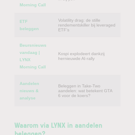
Morning Call
Volatility drag: de stille
ETF
rendementskiller bij leveraged
beleggen
ETF’s
Beursnieuws
vandaag |
Kospi explodeert dankzij
hernieuwde AI-rally
LYNX
Morning Call
Aandelen
Beleggen in Take-Two
nieuws &
aandelen: wat betekent GTA
6 voor de koers?
analyse
Waarom via LYNX in aandelen
beleggen?