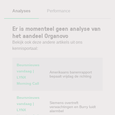
Analyses
Performance
Er is momenteel geen analyse van
het aandeel Organovo
Bekijk ook deze andere artikels uit ons
kennisportaal:
Category
Titel
Beursnieuws
vandaag |
Amerikaans banenrapport
bepaalt vrijdag de richting
LYNX
Morning Call
Beursnieuws
Siemens overtreft
vandaag |
verwachtingen en Burry luidt
LYNX
alarmbel