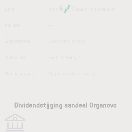
Land
Vereinigte Staaten von Amerika
Indices
--
Supersector
Gezondheidszorg
Subsector
Biotechnologie
Bedrijfsnaam
Organovo Holdings Inc.
Dividendstijging aandeel Organovo