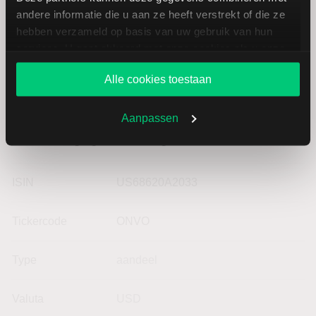
andere informatie die u aan ze heeft verstrekt of die ze
hebben verzameld op basis van uw gebruik van hun
services. U gaat akkoord met onze cookies als u onze
website blijft gebruiken.
Alle cookies toestaan
Aanpassen
Basisgegevens Organovo
ISIN
US68620A2033
Tickercode
ONVO
Type
aandeel
Valuta
USD