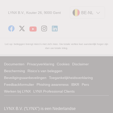
LYNX B.V., Kouter 26, 9000 Gent
BE-NL
Let op: beleggen brengt risico's met zich mee. Uw totale verlies kan aanzienlijk hoger zijn
dan uw totale inleg.
Documenten
Privacyverklaring
Cookies
Disclaimer
Bescherming
Risico’s van beleggen
Beveiligingsaanbevelingen
Toegankelijkheidsverklaring
Feedbackformulier
Phishing awareness
IBKR
Pers
Werken bij LYNX
LYNX Professional Clients