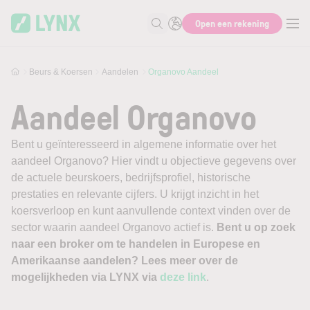
Skip to main content
Open een rekening
Zoek naar informatie
Beurs & Koersen
Aandelen
Organovo Aandeel
Aandeel Organovo
Bent u geïnteresseerd in algemene informatie over het
aandeel Organovo? Hier vindt u objectieve gegevens over
de actuele beurskoers, bedrijfsprofiel, historische
prestaties en relevante cijfers. U krijgt inzicht in het
koersverloop en kunt aanvullende context vinden over de
sector waarin aandeel Organovo actief is.
Bent u op zoek
naar een broker om te handelen in Europese en
Amerikaanse aandelen? Lees meer over de
mogelijkheden via LYNX via
deze link
.