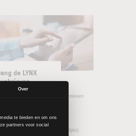
ang de LYNX
wsbrieven
Over
teer uw gewenste LYNX Nieuwsbrieven
eekoverzicht (wekelijks)
 media te bieden en om ons
YNX Morning Call (dagelijks)
ze partners voor social
echnische analyse BEL20 (wekelijks)