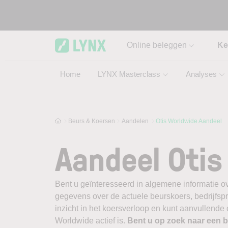
Skip to main content
Online beleggen
Ke
Home
LYNX Masterclass
Analyses
Beurs & Koersen
Aandelen
Otis Worldwide Aandeel
Aandeel Otis
Bent u geïnteresseerd in algemene informatie ov
gegevens over de actuele beurskoers, bedrijfsprofi
inzicht in het koersverloop en kunt aanvullende
Worldwide actief is.
Bent u op zoek naar een 