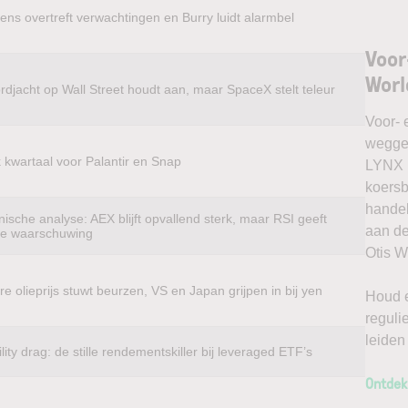
ens overtreft verwachtingen en Burry luidt alarmbel
Voor
Worl
rdjacht op Wall Street houdt aan, maar SpaceX stelt teleur
Voor- 
weggel
k kwartaal voor Palantir en Snap
LYNX k
koersb
handel
ische analyse: AEX blijft opvallend sterk, maar RSI geeft
aan de
te waarschuwing
Otis W
e olieprijs stuwt beurzen, VS en Japan grijpen in bij yen
Houd e
reguli
leiden
ility drag: de stille rendementskiller bij leveraged ETF’s
Ontdek