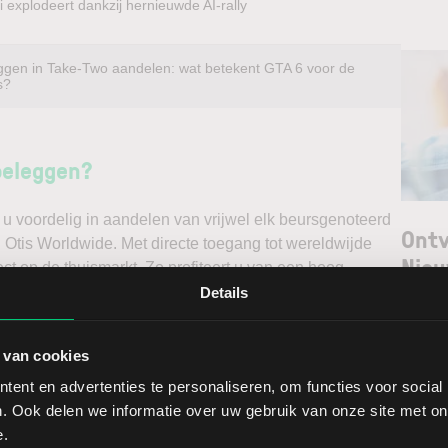
 explodeert dankzij hernieuwde AI-rally
ggen in Take-Two aandelen: wat betekent GTA 6 voor de
s?
beleggen?
u voordelig in aandelen van vrijwel elk beursgenoteerd
Ontv
l Otis Worldwide. Met directe toegang tot wereldwijde
Nieu
ct op de thuismarkt. Zo profiteert u van een hoog
n doet u daarnaast via een stabiel platform met
Details
t gedegen analyses kunt maken. Belegt u met het oog op
Selec
erwacht u een dalende koers en gaat u short*?
 van cookies
W
ent en advertenties te personaliseren, om functies voor social
ggen. Ontdek alle voordelen van beleggen via een
L
. Ook delen we informatie over uw gebruik van onze site met on
t.
T
e.