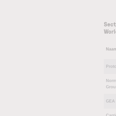
Sect
Worl
Naa
Prot
Nor
Grou
GEA 
Carri