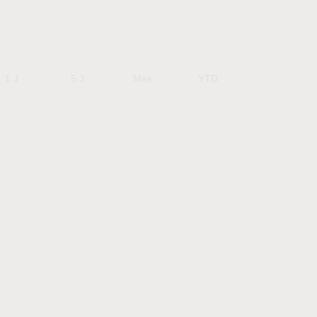
1 J
5 J
Max
YTD