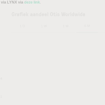
 via LYNX via
deze link
.
Grafiek aandeel Otis Worldwide
6 M
1 D
1 W
1 M
84
.1