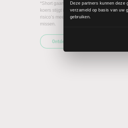
Deze partners kunnen deze g
*Short gaan in bijvoorbeeld het aandeel Oti
verzameld op basis van uw ge
koers stijgt in plaats van daalt, kunnen de 
gebruiken.
risico’s mee te wegen in uw beleggingsbesl
missen.
Ontdek wat LYNX uniek maakt als b