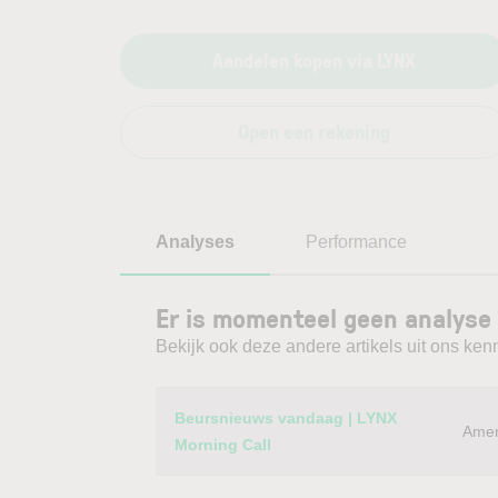
Aandelen kopen via LYNX
Open een rekening
Analyses
Performance
Er is momenteel geen analyse 
Bekijk ook deze andere artikels uit ons kenn
Category
Titel
Beursnieuws vandaag | LYNX
Amer
Morning Call