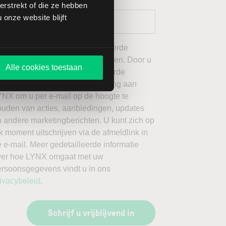
rstrekt of die ze hebben
onze website blijft
 wil graag de door mij geselecteerde
ieuwsbrieven van LYNX ontvangen. Door u
Alle cookies toestaan
an te melden voor de geselecteerde
ieuwsbrieven, geeft u toestemming aan
YNX om u per e-mail op de hoogte te
ouden van acties, aanbiedingen, updates
 andere marketingberichten. U kunt zich op
k moment uitschrijven via de afmeldlink in
 e-mail. Meer gedetailleerde informatie
ver hoe LYNX omgaat met uw
ersoonsgegevens vindt u in ons
ivacybeleid
.
Schrijf u vrijblijvend in