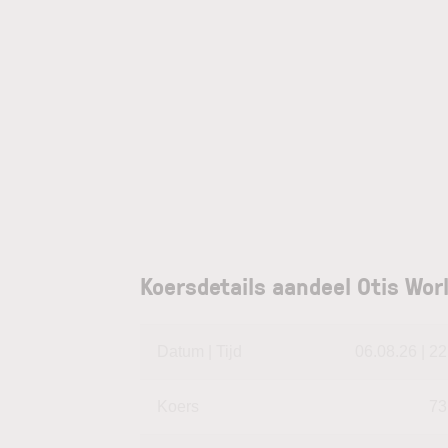
Koersdetails aandeel Otis Wor
Datum | Tijd
06.08.26 | 22
Koers
73