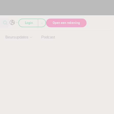
Login
Open een rekening
Beursupdates
Podcast