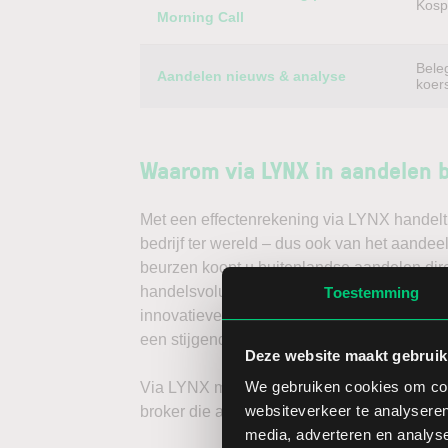
Kospi
Morning Call
Bele
Aandelen nieuws & analyse
koer
Waarom via LYNX in aandelen 
Met een effectenrekening via LYNX handelt 
bedrijf ter wereld – dus ook van het aandee
beurzen koopt u buitenlandse aandelen dire
handelsvolume en een lage spread. Handele
Toestemming
innovatieve trading tools, waarmee u direc
een stijgende koers door long te gaan, of v
Deze website maakt gebruik
We gebruiken cookies om cont
Via LYNX maakt u de volgende stap in bele
websiteverkeer te analyseren
broker die aandelenbeleggers serieus neem
media, adverteren en analys