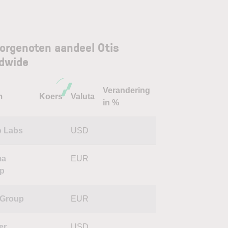
orgenoten aandeel Otis
dwide
Verandering
m
Koers
Valuta
in %
o Labs
USD
ma
EUR
p
Group
EUR
er
USD