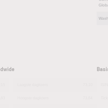
Glob
Was
ldwide
Basi
:15
Laagste dagkoers
73,10
ISI
,83
Hoogste dagkoers
73,84
Tic