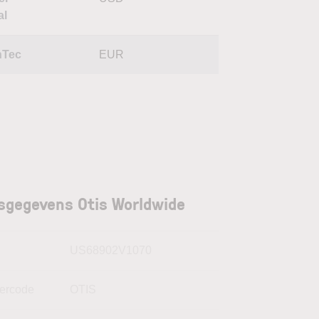
al
hTec
EUR
sgegevens Otis Worldwide
N
US68902V1070
kercode
OTIS