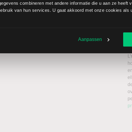
egevens combineren met andere informatie die u aan ze heeft ve
s Worldwide brengt extra risico’s met zich mee: als de
bruik van hun services. U gaat akkoord met onze cookies als u 
verliezen onbeperkt oplopen. Het is belangrijk om deze
issing en enkel te beleggen met kapitaal dat u kunt
Ik
n
Aanpassen
roker
a
n
L
h
en
el
de
o
p
pr