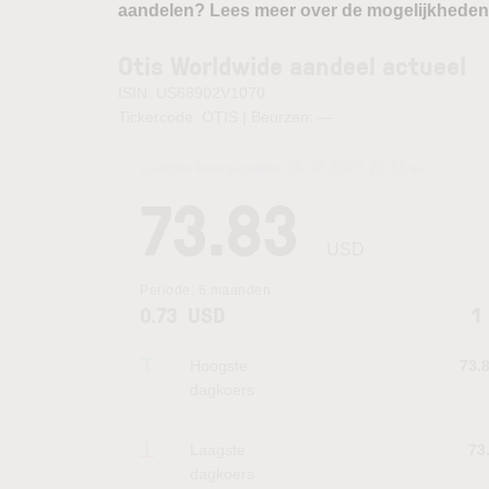
aandelen? Lees meer over de mogelijkheden
Otis Worldwide aandeel actueel
ISIN: US68902V1070
Tickercode: OTIS | Beurzen:
—
Laatste koersupdate:
06.08.2026 22:15
uur
73.83
USD
Periode:
6 maanden
0.73
USD
1
Hoogste
73.
dagkoers
Laagste
73
dagkoers