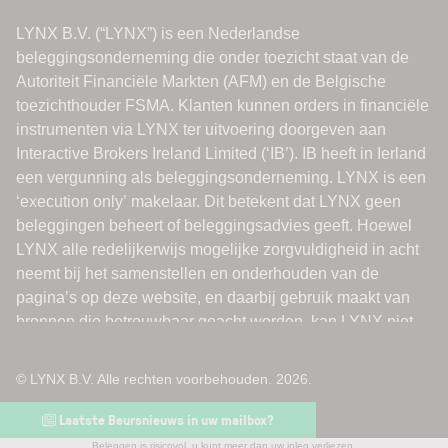
© LYNX B.V. Alle rechten voorbehouden. 2026.
Laatste Beursnieuws in uw mailbox?
Beleggen is risicovol, u kunt meer dan uw inleg verliezen.