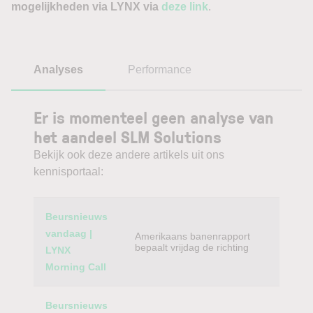
mogelijkheden via LYNX via
deze link
.
Analyses
Performance
Er is momenteel geen analyse van
het aandeel SLM Solutions
Bekijk ook deze andere artikels uit ons
kennisportaal:
Category
Titel
Beursnieuws
vandaag |
Amerikaans banenrapport
bepaalt vrijdag de richting
LYNX
Morning Call
Beursnieuws