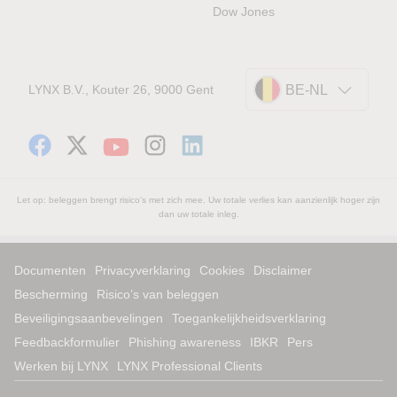
Dow Jones
LYNX B.V., Kouter 26, 9000 Gent
BE-NL
Let op: beleggen brengt risico's met zich mee. Uw totale verlies kan aanzienlijk hoger zijn
dan uw totale inleg.
Documenten
Privacyverklaring
Cookies
Disclaimer
Bescherming
Risico’s van beleggen
Beveiligingsaanbevelingen
Toegankelijkheidsverklaring
Feedbackformulier
Phishing awareness
IBKR
Pers
Werken bij LYNX
LYNX Professional Clients