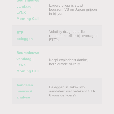
Beursnieuws
Lagere olieprijs stuwt
vandaag |
beurzen, VS en Japan grijpen
LYNX
in bij yen
Morning Call
Volatility drag: de stille
ETF
rendementskiller bij leveraged
beleggen
ETF’s
Beursnieuws
vandaag |
Kospi explodeert dankzij
hernieuwde AI-rally
LYNX
Morning Call
Aandelen
Beleggen in Take-Two
nieuws &
aandelen: wat betekent GTA
6 voor de koers?
analyse