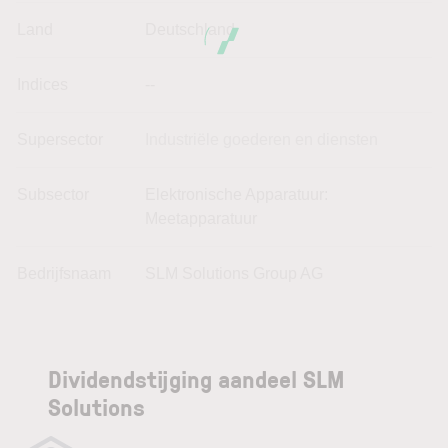
Land
Deutschland
Indices
--
Supersector
Industriële goederen en diensten
Subsector
Elektronische Apparatuur:
Meetapparatuur
Bedrijfsnaam
SLM Solutions Group AG
Dividendstijging aandeel SLM
Solutions