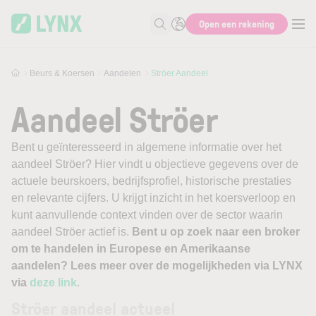
Skip to main content
Open een rekening
Zoek naar informatie
Beurs & Koersen
Aandelen
Ströer Aandeel
Aandeel Ströer
Bent u geïnteresseerd in algemene informatie over het
aandeel Ströer? Hier vindt u objectieve gegevens over de
actuele beurskoers, bedrijfsprofiel, historische prestaties
en relevante cijfers. U krijgt inzicht in het koersverloop en
kunt aanvullende context vinden over de sector waarin
aandeel Ströer actief is.
Bent u op zoek naar een broker
om te handelen in Europese en Amerikaanse
aandelen? Lees meer over de mogelijkheden via LYNX
via
deze link
.
Ströer aandeel actueel