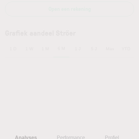
Open een rekening
Grafiek aandeel Ströer
6 M
1 D
1 W
1 M
1 J
5 J
Max
YTD
Analyses
Performance
Profiel