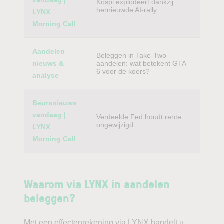
vandaag |
Kospi explodeert dankzij
hernieuwde AI-rally
LYNX
Morning Call
Aandelen
Beleggen in Take-Two
nieuws &
aandelen: wat betekent GTA
6 voor de koers?
analyse
Beursnieuws
vandaag |
Verdeelde Fed houdt rente
ongewijzigd
LYNX
Morning Call
Waarom via LYNX in aandelen
beleggen?
Met een effectenrekening via LYNX handelt u