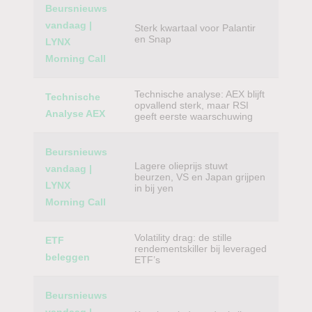
Beursnieuws
vandaag |
Sterk kwartaal voor Palantir
en Snap
LYNX
Morning Call
Technische analyse: AEX blijft
Technische
opvallend sterk, maar RSI
Analyse AEX
geeft eerste waarschuwing
Beursnieuws
Lagere olieprijs stuwt
vandaag |
beurzen, VS en Japan grijpen
LYNX
in bij yen
Morning Call
Volatility drag: de stille
ETF
rendementskiller bij leveraged
beleggen
ETF’s
Beursnieuws