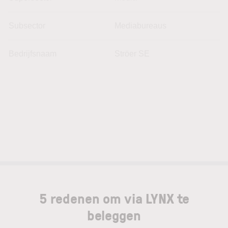
Subsector
Mediabureaus
Bedrijfsnaam
Ströer SE
5 redenen om via LYNX te
beleggen