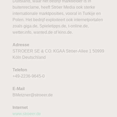
Duitsland, waar het bedrijf marktleider is in
buitenreclame, heeft Ströer Media ook sterke
internationale marktposities, vooral in Turkije en
Polen. Het bedrijf exploiteert ook internetportalen
zoals giga.de, Spieletipps.de, t-online.de,
wetter.info, wanted.de of kino.de.
Adresse
STROEER SE & CO. KGAA Ströer-Allee 1 50999
Köln Deutschland
Telefon
+49-2236-9645-0
E-Mail
BMetzner@stroeer.de
Internet
www.stroeer.de