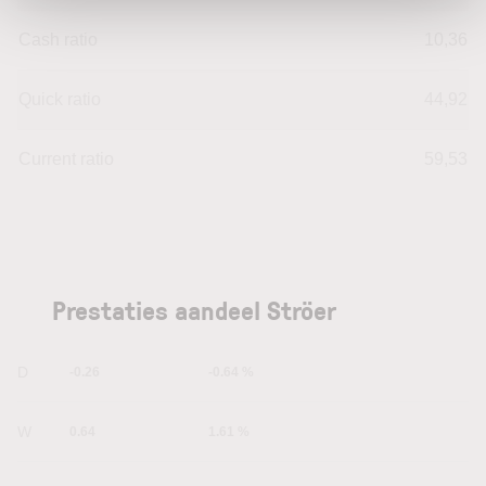
Cash ratio
10,36
Quick ratio
44,92
Current ratio
59,53
Prestaties aandeel Ströer
1D
-0.26
-0.64 %
1W
0.64
1.61 %