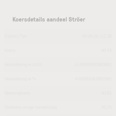
Koersdetails aandeel Ströer
Datum | Tijd
05.08.26 | 21:30
Koers
40,44
Verandering in USD
-0.26000000000001
Verandering in %
-0.63882063882065
Openingkoers
40,82
Slotkoers vorige handelsdag
40,70