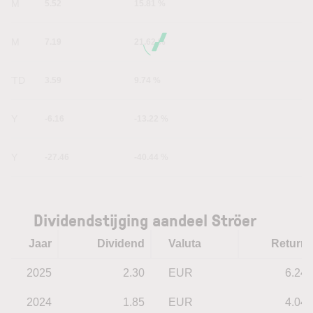
1M
5.52
15.81 %
6M
7.19
21.62 %
YTD
3.59
9.74 %
1Y
-6.16
-13.22 %
5Y
-27.46
-40.44 %
Dividendstijging aandeel Ströer
Jaar
Dividend
Valuta
Return
2025
2.30
EUR
6.24
2024
1.85
EUR
4.04