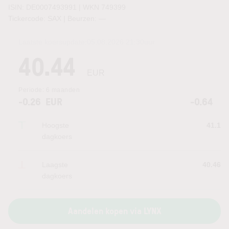
ISIN: DE0007493991 | WKN 749399
Tickercode: SAX | Beurzen:
—
Laatste koersupdate:
05.08.2026 21:30
uur
40.44
EUR
Periode:
6 maanden
-0.26
EUR
-0.64
Hoogste
41.1
dagkoers
Laagste
40.46
dagkoers
Aandelen kopen via LYNX