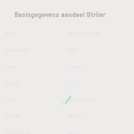
Basisgegevens aandeel Ströer
ISIN
DE0007493991
Tickercode
SAX
Type
aandeel
Valuta
EUR
Land
Deutschland
Indices
MDAX
Supersector
Media