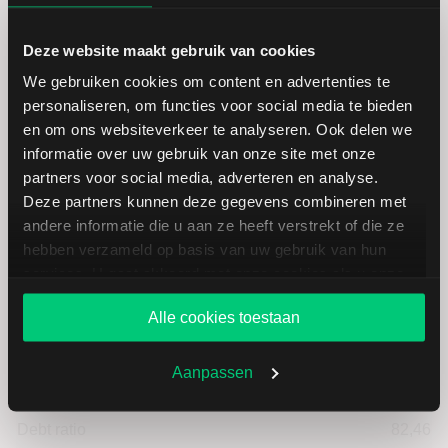
Intensiteit van arbeid
15,12
Deze website maakt gebruik van cookies
We gebruiken cookies om content en advertenties te
Werkkapitaal (mln.)
--
personaliseren, om functies voor social media te bieden
en om ons websiteverkeer te analyseren. Ook delen we
Cashratio 1
20,66
informatie over uw gebruik van onze site met onze
partners voor social media, adverteren en analyse.
Deze partners kunnen deze gegevens combineren met
Cashratio 2
87,89
andere informatie die u aan ze heeft verstrekt of die ze
hebben verzameld op basis van uw gebruik van hun
Cashratio 3
86,42
services. U gaat akkoord met onze cookies als u onze
website blijft gebruiken.
Alle cookies toestaan
Return on Investment (ROI)
4,49
Aanpassen
Equity ratio
17,54
Debt ratio
82,46