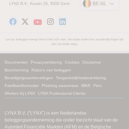
LYNX B.V., Kouter 26, 9000 Gent
BE-NL
Let op: beleggen brengt risico's met zich mee. Uw totale verlies kan aanzienlijk hoger zijn
dan uw totale inleg.
Documenten
Privacyverklaring
Cookies
Disclaimer
Bescherming
Risico’s van beleggen
Beveiligingsaanbevelingen
Toegankelijkheidsverklaring
Feedbackformulier
Phishing awareness
IBKR
Pers
Werken bij LYNX
LYNX Professional Clients