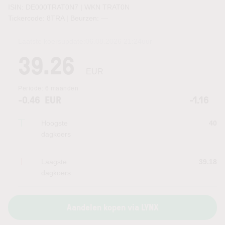
ISIN: DE000TRAT0N7 | WKN TRAT0N
Tickercode: 8TRA | Beurzen:
—
Laatste koersupdate:
06.08.2026 21:24
uur
39.26
EUR
Periode:
6 maanden
-0.46
EUR
-1.16
Hoogste
40
dagkoers
Laagste
39.18
dagkoers
Aandelen kopen via LYNX