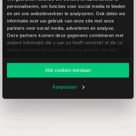
personaliseren, om functies voor social media te bieden
en om ons websiteverkeer te analyseren. Ook delen we
Traton: fundamentele cijfers in
informatie over uw gebruik van onze site met onze
EUR
partners voor social media, adverteren en analyse.
Deze partners kunnen deze gegevens combineren met
andere informatie die u aan ze heeft verstrekt of die ze
Dividendrendement
--
hebben verzameld op basis van uw gebruik van hun
services. U gaat akkoord met onze cookies als u onze
Omzet ratio
3,51
website blijft gebruiken.
Alle cookies toestaan
Omzet per aandeel
88,10
Aanpassen
Cashflow per aandeel
1,80
Intensiteit van investeringen
66,01
Intensiteit van arbeid
33,99