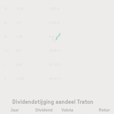
1W
-1.56
-3.82 %
1M
3.9
11.03 %
6M
3.18
8.81 %
YTD
8.6
28.05 %
1Y
9.46
31.74 %
5Y
12.06
44.34 %
Dividendstijging aandeel Traton
Jaar
Dividend
Valuta
Return