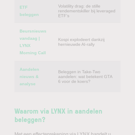
Volatility drag: de stille
ETF
rendementskiller bij leveraged
beleggen
ETF’s
Beursnieuws
vandaag |
Kospi explodeert dankzij
hernieuwde AI-rally
LYNX
Morning Call
Aandelen
Beleggen in Take-Two
nieuws &
aandelen: wat betekent GTA
6 voor de koers?
analyse
Waarom via LYNX in aandelen
beleggen?
Met een effectenrekening via LYNX handelt u