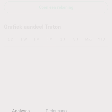
Open een rekening
Grafiek aandeel Traton
6 M
1 D
1 W
1 M
1 J
5 J
Max
YTD
Analyses
Performance