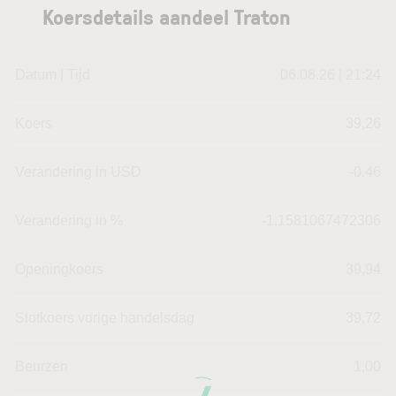
Koersdetails aandeel Traton
Datum | Tijd
06.08.26 | 21:24
Koers
39,26
Verandering in USD
-0.46
Verandering in %
-1.1581067472306
Openingkoers
39,94
Slotkoers vorige handelsdag
39,72
Beurzen
1,00