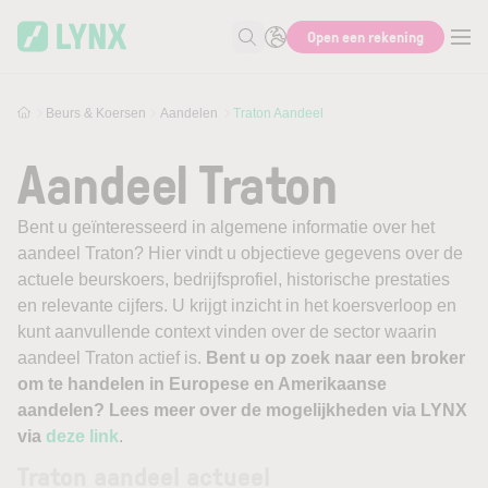
Skip to main content
Open een rekening
Zoek naar informatie
Beurs & Koersen
Aandelen
Traton Aandeel
Aandeel Traton
Bent u geïnteresseerd in algemene informatie over het
aandeel Traton? Hier vindt u objectieve gegevens over de
actuele beurskoers, bedrijfsprofiel, historische prestaties
en relevante cijfers. U krijgt inzicht in het koersverloop en
kunt aanvullende context vinden over de sector waarin
aandeel Traton actief is.
Bent u op zoek naar een broker
om te handelen in Europese en Amerikaanse
aandelen? Lees meer over de mogelijkheden via LYNX
via
deze link
.
Traton aandeel actueel