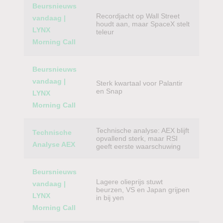
Beursnieuws
Recordjacht op Wall Street
vandaag |
houdt aan, maar SpaceX stelt
LYNX
teleur
Morning Call
Beursnieuws
vandaag |
Sterk kwartaal voor Palantir
en Snap
LYNX
Morning Call
Technische analyse: AEX blijft
Technische
opvallend sterk, maar RSI
Analyse AEX
geeft eerste waarschuwing
Beursnieuws
Lagere olieprijs stuwt
vandaag |
beurzen, VS en Japan grijpen
LYNX
in bij yen
Morning Call