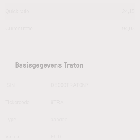
Quick ratio
24,15
Current ratio
94,03
Basisgegevens Traton
ISIN
DE000TRAT0N7
Tickercode
8TRA
Type
aandeel
Valuta
EUR