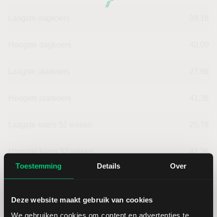
Laagste dagkoers
39,18
Hoogste dagkoers
40,00
Laagste jaarkoers
27,96
Hoogste jaarkoers
41,36
Laagste koers 52 weken
25,78
Hoogste koers 52 weken
41,36
Toestemming
Details
Over
Marktkapitalisatie (mld.)
19,97
Deze website maakt gebruik van cookies
We gebruiken cookies om content en advertenties te