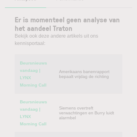
Er is momenteel geen analyse van
het aandeel Traton
Bekijk ook deze andere artikels uit ons
kennisportaal:
Category
Titel
Beursnieuws
vandaag |
Amerikaans banenrapport
bepaalt vrijdag de richting
LYNX
Morning Call
Beursnieuws
Siemens overtreft
vandaag |
verwachtingen en Burry luidt
LYNX
alarmbel
Morning Call