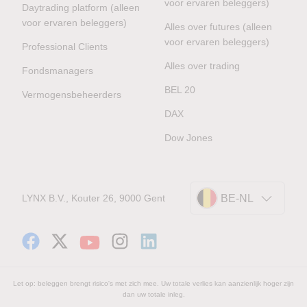
voor ervaren beleggers)
Daytrading platform (alleen
voor ervaren beleggers)
Alles over futures (alleen
voor ervaren beleggers)
Professional Clients
Alles over trading
Fondsmanagers
BEL 20
Vermogensbeheerders
DAX
Dow Jones
LYNX B.V., Kouter 26, 9000 Gent
BE-NL
Let op: beleggen brengt risico's met zich mee. Uw totale verlies kan aanzienlijk hoger zijn
dan uw totale inleg.