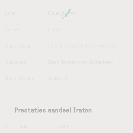
Land
Deutschland
Indices
sDAX
Supersector
Industriële goederen en diensten
Subsector
Bedrijfswagens en Onderdelen
Bedrijfsnaam
Traton SE
Prestaties aandeel Traton
1D
-0.46
-1.16 %