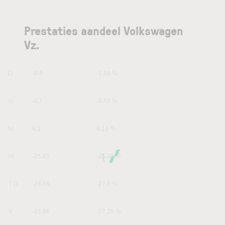
Prestaties aandeel Volkswagen
Vz.
1D
-0.9
-1.18 %
1W
-0.7
-0.92 %
1M
0.1
0.13 %
6M
-25.61
-25.32 %
YTD
-28.66
-27.5 %
1Y
-15.86
-17.35 %