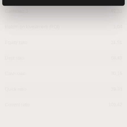
Cashratio 3
92,33
Return on Investment (ROI)
1,04
Equity ratio
31,51
Debt ratio
68,49
Cash ratio
30,16
Quick ratio
39,33
Current ratio
109,42