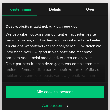
Omzet ratio
2,07
Toestemming
Details
Over
Omzet per aandeel
642,16
Deze website maakt gebruik van cookies
We gebruiken cookies om content en advertenties te
Cashflow per aandeel
29,94
personaliseren, om functies voor social media te bieden
en om ons websiteverkeer te analyseren. Ook delen we
Intensiteit van investeringen
61,54
informatie over uw gebruik van onze site met onze
partners voor social media, adverteren en analyse.
Intensiteit van arbeid
38,46
Deze partners kunnen deze gegevens combineren met
andere informatie die u aan ze heeft verstrekt of die ze
Werkkapitaal (mln.)
--
hebben verzameld op basis van uw gebruik van hun
services. U gaat akkoord met onze cookies als u onze
website blijft gebruiken.
Cashratio 1
51,20
Alle cookies toestaan
Aanpassen
Cashratio 2
105,38