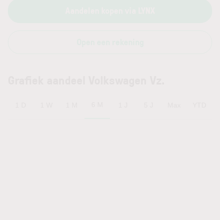
Aandelen kopen via LYNX
Open een rekening
Grafiek aandeel Volkswagen Vz.
6 M
1 D
1 W
1 M
1 J
5 J
Max
YTD