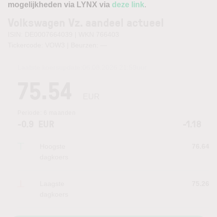
mogelijkheden via LYNX via
deze link
.
Volkswagen Vz. aandeel actueel
ISIN: DE0007664039 | WKN 766403
Tickercode: VOW3 | Beurzen:
—
Laatste koersupdate:
06.08.2026 21:59
uur
75.54
EUR
Periode:
6 maanden
-0.9
EUR
-1.18
Hoogste
76.64
dagkoers
Laagste
75.26
dagkoers