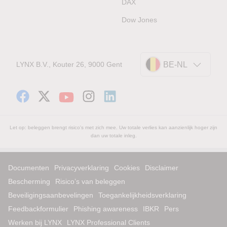
DAX
Dow Jones
LYNX B.V., Kouter 26, 9000 Gent
BE-NL
Let op: beleggen brengt risico's met zich mee. Uw totale verlies kan aanzienlijk hoger zijn
dan uw totale inleg.
Documenten
Privacyverklaring
Cookies
Disclaimer
Bescherming
Risico’s van beleggen
Beveiligingsaanbevelingen
Toegankelijkheidsverklaring
Feedbackformulier
Phishing awareness
IBKR
Pers
Werken bij LYNX
LYNX Professional Clients