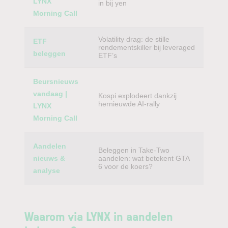
LYNX
in bij yen
Morning Call
Volatility drag: de stille
ETF
rendementskiller bij leveraged
beleggen
ETF’s
Beursnieuws
vandaag |
Kospi explodeert dankzij
hernieuwde AI-rally
LYNX
Morning Call
Aandelen
Beleggen in Take-Two
nieuws &
aandelen: wat betekent GTA
6 voor de koers?
analyse
Waarom via LYNX in aandelen