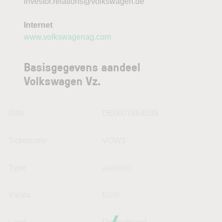
investor.relations@volkswagen.de
Internet
www.volkswagenag.com
Basisgegevens aandeel
Volkswagen Vz.
ISIN
DE0007664039
Tickercode
VOW3
Type
aandeel
Valuta
EUR