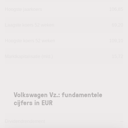
Hoogste jaarkoers
106,85
Laagste koers 52 weken
69,20
Hoogste koers 52 weken
109,10
Marktkapitalisatie (mld.)
15,72
Volkswagen Vz.: fundamentele
cijfers in EUR
Dividendrendement
--