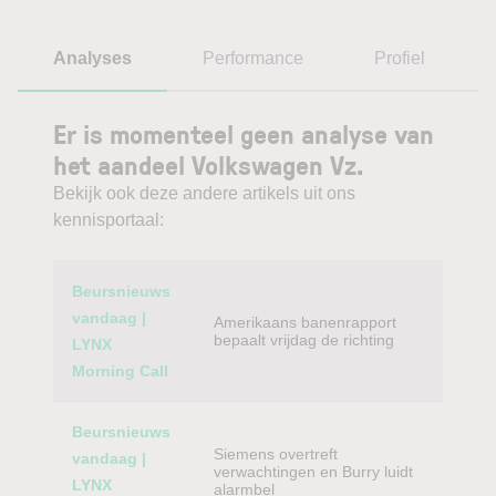
Analyses
Performance
Profiel
Er is momenteel geen analyse van
het aandeel Volkswagen Vz.
Bekijk ook deze andere artikels uit ons
kennisportaal:
Category
Titel
Beursnieuws
vandaag |
Amerikaans banenrapport
bepaalt vrijdag de richting
LYNX
Morning Call
Beursnieuws
Siemens overtreft
vandaag |
verwachtingen en Burry luidt
LYNX
alarmbel