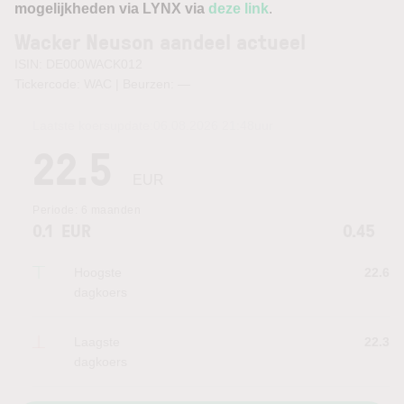
mogelijkheden via LYNX via
deze link
.
Wacker Neuson aandeel actueel
ISIN: DE000WACK012
Tickercode: WAC | Beurzen:
—
Laatste koersupdate:
06.08.2026 21:48
uur
22.5
EUR
Periode:
6 maanden
0.1
EUR
0.45
Hoogste
22.6
dagkoers
Laagste
22.3
dagkoers