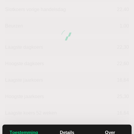
Slotkoers vorige handelsdag
22,40
Beurzen
1,00
Laagste dagkoers
22,30
Hoogste dagkoers
22,60
Laagste jaarkoers
16,64
Hoogste jaarkoers
25,30
Laagste koers 52 weken
16,64
Hoogste koers 52 weken
26,00
Toestemming
Details
Over