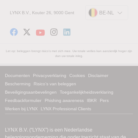
LYNX B.V., Kouter 26, 9000 Gent
BE-NL
Let op: beleggen brengt risico's met zich mee. Uw totale verlies kan aanzienlijk hoger zijn
dan uw totale inleg.
Documenten
Privacyverklaring
Cookies
Disclaimer
Bescherming
Risico’s van beleggen
Beveiligingsaanbevelingen
Toegankelijkheidsverklaring
Feedbackformulier
Phishing awareness
IBKR
Pers
Werken bij LYNX
LYNX Professional Clients