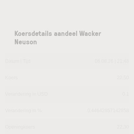
Koersdetails aandeel Wacker
Neuson
Datum | Tijd
06.08.26 | 21:48
Koers
22,50
Verandering in USD
0.1
Verandering in %
0.44642857142858
Openingkoers
22,30