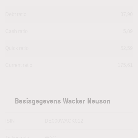
Debt ratio
37,90
Cash ratio
5,89
Quick ratio
52,59
Current ratio
175,61
Basisgegevens Wacker Neuson
ISIN
DE000WACK012
Tickercode
WAC