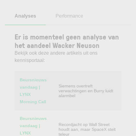
Analyses
Performance
Er is momenteel geen analyse van
het aandeel Wacker Neuson
Bekijk ook deze andere artikels uit ons
kennisportaal:
Category
Titel
Beursnieuws
Siemens overtreft
vandaag |
verwachtingen en Burry luidt
LYNX
alarmbel
Morning Call
Beursnieuws
Recordjacht op Wall Street
vandaag |
houdt aan, maar SpaceX stelt
LYNX
teleur