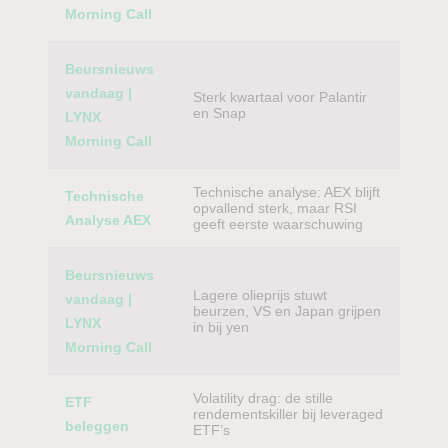
Morning Call
Beursnieuws
vandaag |
Sterk kwartaal voor Palantir
en Snap
LYNX
Morning Call
Technische analyse: AEX blijft
Technische
opvallend sterk, maar RSI
Analyse AEX
geeft eerste waarschuwing
Beursnieuws
Lagere olieprijs stuwt
vandaag |
beurzen, VS en Japan grijpen
LYNX
in bij yen
Morning Call
Volatility drag: de stille
ETF
rendementskiller bij leveraged
beleggen
ETF’s