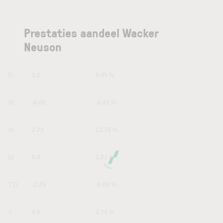
Prestaties aandeel Wacker
Neuson
1D
0.1
0.45 %
1W
-0.05
-0.22 %
1M
2.72
13.75 %
6M
0.4
1.81 %
YTD
-2.25
-9.09 %
1Y
0.6
2.74 %