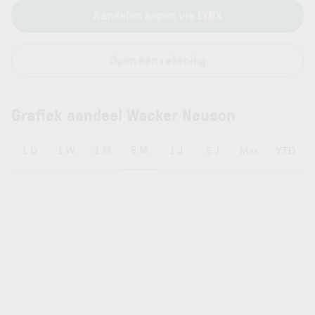
Aandelen kopen via LYNX
Open een rekening
Grafiek aandeel Wacker Neuson
6 M
1 D
1 W
1 M
1 J
5 J
Max
YTD