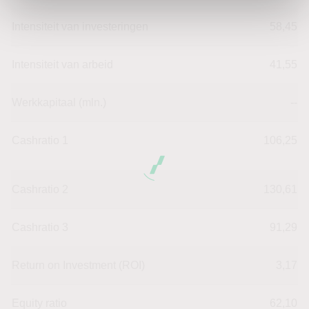
Intensiteit van investeringen
58,45
Intensiteit van arbeid
41,55
Werkkapitaal (mln.)
--
Cashratio 1
106,25
Cashratio 2
130,61
Cashratio 3
91,29
Return on Investment (ROI)
3,17
Equity ratio
62,10