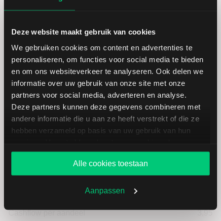
Marktkapitalisatie (mld.)
1,56
Deze website maakt gebruik van cookies
We gebruiken cookies om content en advertenties te
personaliseren, om functies voor social media te bieden
en om ons websiteverkeer te analyseren. Ook delen we
Wacker Neuson: fundamentele
informatie over uw gebruik van onze site met onze
partners voor social media, adverteren en analyse.
cijfers in EUR
Deze partners kunnen deze gegevens combineren met
andere informatie die u aan ze heeft verstrekt of die ze
hebben verzameld op basis van uw gebruik van hun
Dividendrendement
--
services. U gaat akkoord met onze cookies als u onze
website blijft gebruiken.
Omzet ratio
3,48
Alle cookies toestaan
Omzet per aandeel
32,62
Aanpassen
Cashflow per aandeel
3,95