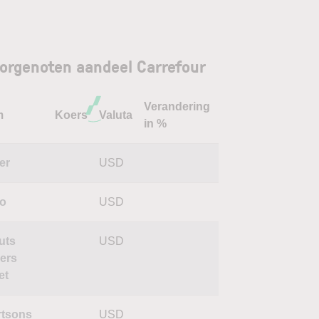
orgenoten aandeel Carrefour
Verandering
m
Koers
Valuta
in %
er
USD
o
USD
uts
USD
ers
et
rtsons
USD