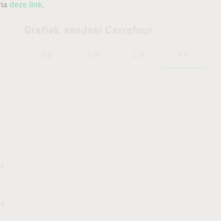
via
deze link
.
Grafiek aandeel Carrefour
6 M
1 D
1 W
1 M
11
82