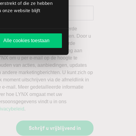
rstrekt of die ze hebben
onze website blijft
 wil graag de door mij geselecteerde
ieuwsbrieven van LYNX ontvangen. Door u
Alle cookies toestaan
an te melden voor de geselecteerde
ieuwsbrieven, geeft u toestemming aan
YNX om u per e-mail op de hoogte te
ouden van acties, aanbiedingen, updates
 andere marketingberichten. U kunt zich op
k moment uitschrijven via de afmeldlink in
 e-mail. Meer gedetailleerde informatie
ver hoe LYNX omgaat met uw
ersoonsgegevens vindt u in ons
ivacybeleid
.
Schrijf u vrijblijvend in