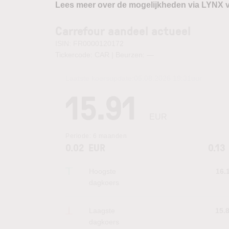
Lees meer over de mogelijkheden via LYNX 
Carrefour aandeel actueel
ISIN: FR0000120172
Tickercode: CAR | Beurzen:
—
Laatste koersupdate:
05.08.2026 19:31
uur
15.91
EUR
Periode:
6 maanden
0.02
EUR
0.13
Hoogste
16.
dagkoers
Laagste
15.
dagkoers