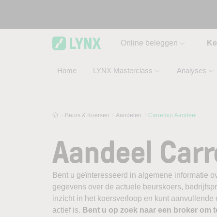
Skip to main content
Online beleggen
Ke
Home
LYNX Masterclass
Analyses
Beurs & Koersen
Aandelen
Carrefour Aandeel
Aandeel Carr
Bent u geïnteresseerd in algemene informatie ov
gegevens over de actuele beurskoers, bedrijfsprofi
inzicht in het koersverloop en kunt aanvullende
actief is.
Bent u op zoek naar een broker om 