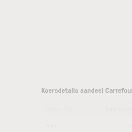
Koersdetails aandeel Carrefou
Datum | Tijd
05.08.26 | 19
Koers
15