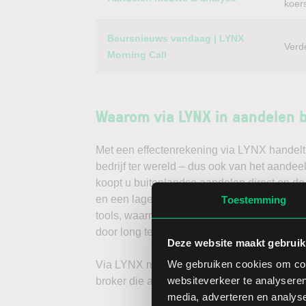
koer
Beursnieuws vandaag | LYNX
Verd
Morning Call
Waarom via LYNX in aandelen 
Met een effectenrekening via LYNX handelt 
bedrijf ter wereld – dus ook van het aandee
koopt u buitenlandse aandelen direct op de
en een lage spread. Handelen doet u daarna
Toestemming
tools, waarmee u direct gedegen analyses k
door long te gaan, of verwacht u een dalend
Deze website maakt gebruik
We gebruiken cookies om cont
Via LYNX maakt u de volgende stap in bele
websiteverkeer te analyseren
broker die aandelenbeleggers serieus neem
media, adverteren en analys