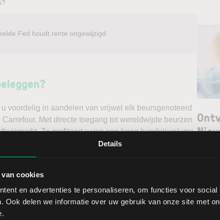
s?
eelde Fed houdt rente ongewijzigd
beleggen?
u voordelig in aandelen van vrijwel elk beursgenoteerd
Ontv
l Carrefour. Met directe toegang tot wereldwijde beurzen
Nieu
 thuismarkt. Zo profiteert u van een hoog handelsvolume
ast via een stabiel platform met innovatieve trading
Details
unt maken. Belegt u met het oog op een stijgende koers
Selec
e koers en gaat u short*?
 van cookies
W
ent en advertenties te personaliseren, om functies voor social
ggen. Ontdek alle voordelen van beleggen via een
L
. Ook delen we informatie over uw gebruik van onze site met on
t.
T
e.