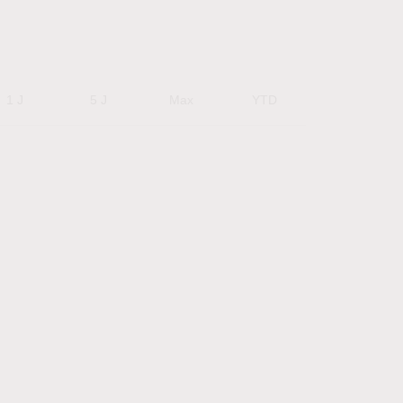
1 J
5 J
Max
YTD