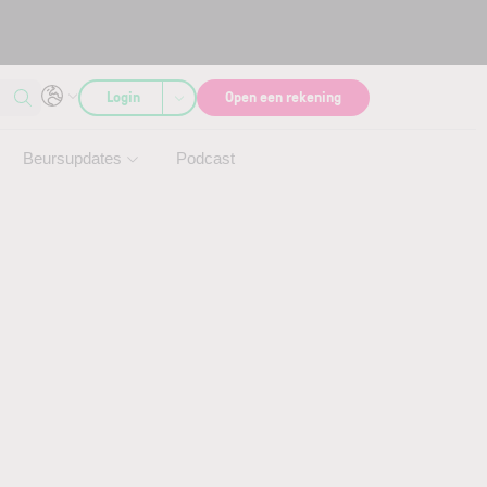
Login
Open een rekening
Beursupdates
Podcast