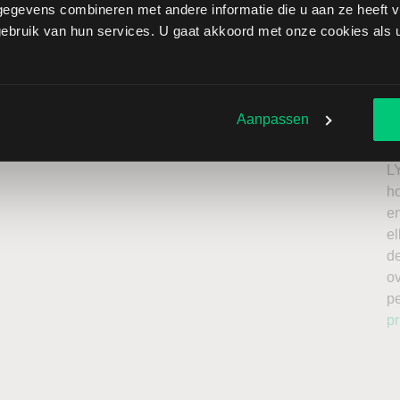
egevens combineren met andere informatie die u aan ze heeft ve
efour brengt extra risico’s met zich mee: als de koers
bruik van hun services. U gaat akkoord met onze cookies als u 
zen onbeperkt oplopen. Het is belangrijk om deze risico’s
 enkel te beleggen met kapitaal dat u kunt missen.
Ik
roker
n
Aanpassen
a
n
L
h
en
el
de
o
p
pr