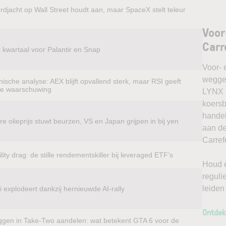
rdjacht op Wall Street houdt aan, maar SpaceX stelt teleur
Voor
Carr
k kwartaal voor Palantir en Snap
Voor- 
weggel
ische analyse: AEX blijft opvallend sterk, maar RSI geeft
te waarschuwing
LYNX k
koersb
handel
e olieprijs stuwt beurzen, VS en Japan grijpen in bij yen
aan de
Carref
ility drag: de stille rendementskiller bij leveraged ETF’s
Houd e
reguli
leiden
 explodeert dankzij hernieuwde AI-rally
Ontdek
ggen in Take-Two aandelen: wat betekent GTA 6 voor de