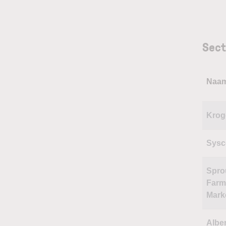
Sect
Naa
Krog
Sysc
Spro
Farm
Mark
Albe