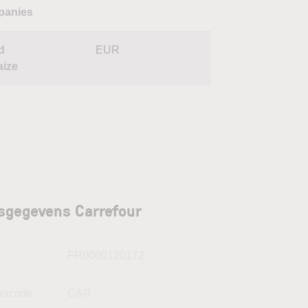
anies
d
EUR
aize
sgegevens Carrefour
N
FR0000120172
kercode
CAR