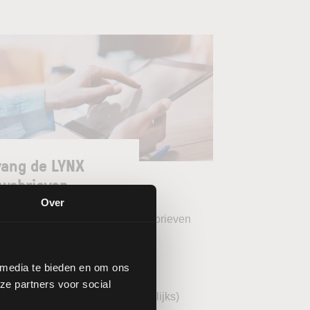
ang de LYNX
wsbrieven
Over
teer uw gewenste LYNX Nieuwsbrieven
eekoverzicht (wekelijks)
 media te bieden en om ons
YNX Morning Call (dagelijks)
ze partners voor social
echnische analyse BEL20 (wekelijks)