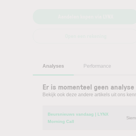
Aandelen kopen via LYNX
Open een rekening
Analyses
Performance
Er is momenteel geen analyse 
Bekijk ook deze andere artikels uit ons kenn
Category
Titel
Beursnieuws vandaag | LYNX
Siem
Morning Call