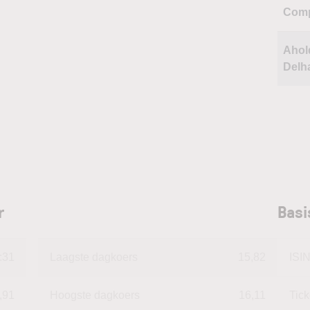
Comp
Ahol
Delh
r
Basi
:31
Laagste dagkoers
15,82
ISI
,91
Hoogste dagkoers
16,11
Tic