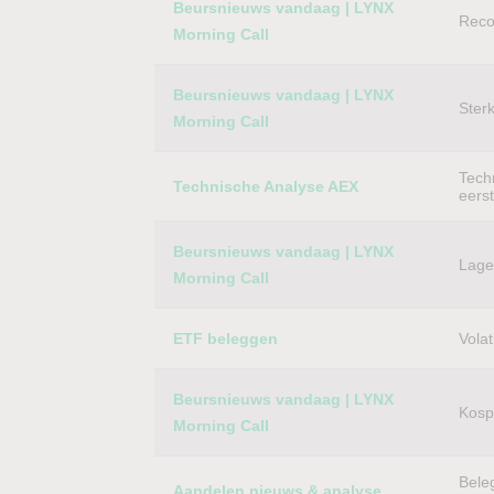
Beursnieuws vandaag | LYNX
Reco
Morning Call
Beursnieuws vandaag | LYNX
Ster
Morning Call
Techn
Technische Analyse AEX
eers
Beursnieuws vandaag | LYNX
Lager
Morning Call
ETF beleggen
Volat
Beursnieuws vandaag | LYNX
Kospi
Morning Call
Bele
Aandelen nieuws & analyse