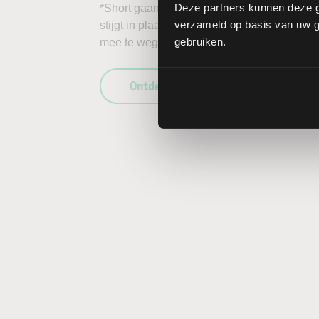
Deze partners kunnen deze g
*Short gaan in bijvoorbeeld het aandeel Carr
verzameld op basis van uw ge
stijgt in plaats van daalt, kunnen de verlie
gebruiken.
mee te wegen in uw beleggingsbeslissing en
Ontdek wat LYNX uniek maakt als b