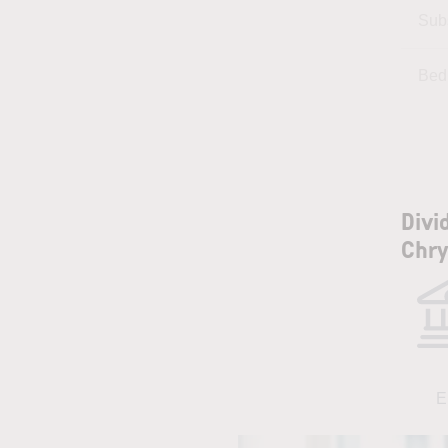
Sub
Bed
Divi
Chry
E