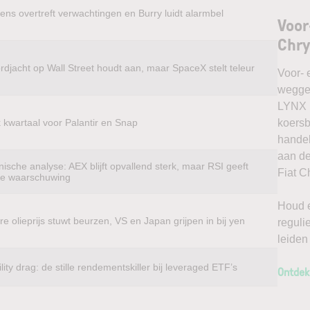
ens overtreft verwachtingen en Burry luidt alarmbel
Voor
Chry
rdjacht op Wall Street houdt aan, maar SpaceX stelt teleur
Voor- 
weggel
LYNX k
k kwartaal voor Palantir en Snap
koersb
handel
aan de
ische analyse: AEX blijft opvallend sterk, maar RSI geeft
Fiat C
te waarschuwing
Houd e
e olieprijs stuwt beurzen, VS en Japan grijpen in bij yen
reguli
leiden
ility drag: de stille rendementskiller bij leveraged ETF’s
Ontdek