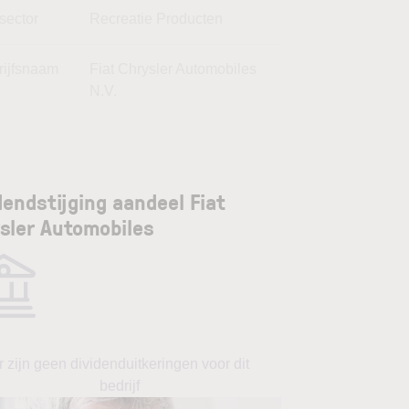
sector
Recreatie Producten
rijfsnaam
Fiat Chrysler Automobiles
N.V.
dendstijging aandeel Fiat
sler Automobiles
r zijn geen dividenduitkeringen voor dit
bedrijf