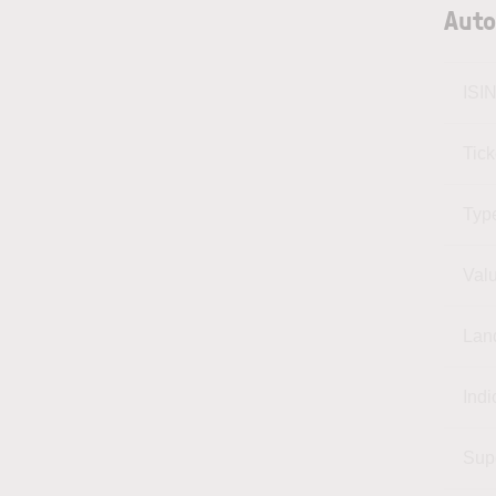
Auto
ISI
Tic
Typ
Val
Lan
Indi
Sup