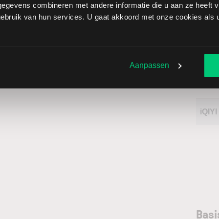
egevens combineren met andere informatie die u aan ze heeft ve
bruik van hun services. U gaat akkoord met onze cookies als u 
Sect
Chry
Aanpassen
Naa
iQIYI
Basi