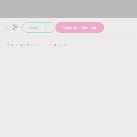
Login
Open een rekening
Beursupdates
Podcast