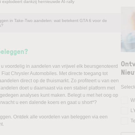
 explodeert dankzij hernieuwde AI-rally
ggen in Take-Two aandelen: wat betekent GTA 6 voor de
s?
beleggen?
Ontv
u voordelig in aandelen van vrijwel elk beursgenoteerd
Nieu
 Fiat Chrysler Automobiles. Met directe toegang tot
andelen direct op de thuismarkt. Zo profiteert u van een
Selec
ndelen doet u daarnaast via een stabiel platform met
t gedegen analyses kunt maken. Belegt u met het oog op
W
erwacht u een dalende koers en gaat u short*?
L
ggen. Ontdek alle voordelen van beleggen via een
T
t.