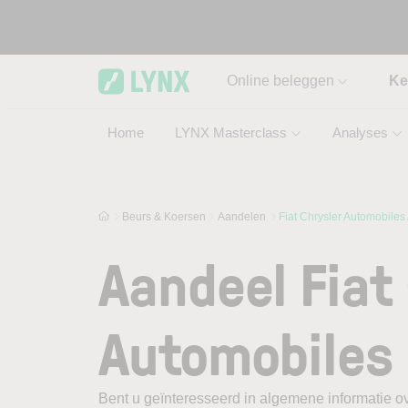
Skip to main content
Online beleggen
Ke
Home
LYNX Masterclass
Analyses
Beurs & Koersen
Aandelen
Fiat Chrysler Automobiles
Aandeel Fiat
Automobiles
Bent u geïnteresseerd in algemene informatie ov