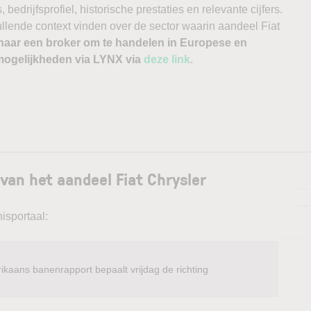
edrijfsprofiel, historische prestaties en relevante cijfers.
vullende context vinden over de sector waarin aandeel Fiat
naar een broker om te handelen in Europese en
ogelijkheden via LYNX via
deze link
.
van het aandeel Fiat Chrysler
—
—
isportaal:
ikaans banenrapport bepaalt vrijdag de richting