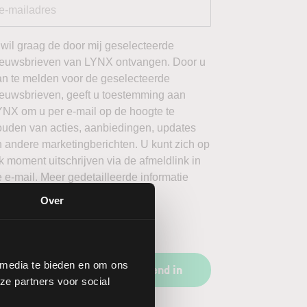
 wil graag de door mij geselecteerde
ieuwsbrieven van LYNX ontvangen. Door u
an te melden voor de geselecteerde
ieuwsbrieven, geeft u toestemming aan
YNX om u per e-mail op de hoogte te
ouden van acties, aanbiedingen, updates
 andere marketingberichten. U kunt zich op
k moment uitschrijven via de afmeldlink in
 e-mail. Meer gedetailleerde informatie
ver hoe LYNX omgaat met uw
Over
ersoonsgegevens vindt u in ons
ivacybeleid
.
 media te bieden en om ons
Schrijf u vrijblijvend in
ze partners voor social