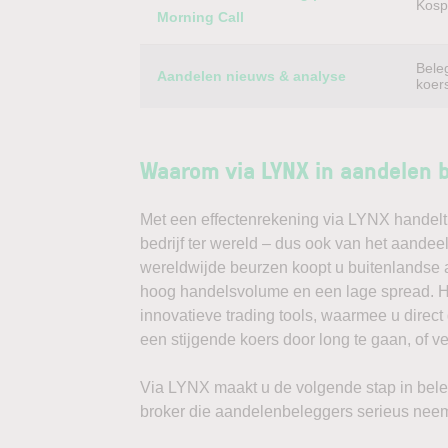
Kospi
Morning Call
Bele
Aandelen nieuws & analyse
koer
Waarom via LYNX in aandelen 
Met een effectenrekening via LYNX handelt 
bedrijf ter wereld – dus ook van het aandeel
wereldwijde beurzen koopt u buitenlandse a
hoog handelsvolume en een lage spread. Ha
innovatieve trading tools, waarmee u direc
een stijgende koers door long te gaan, of v
Via LYNX maakt u de volgende stap in bele
broker die aandelenbeleggers serieus neem