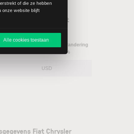
rstrekt of die ze hebben
onze website blijft
orgenoten aandeel Fiat
sler Automobiles
Alle cookies toestaan
Verandering
m
Koers
Valuta
in %
USD
sgegevens Fiat Chrysler