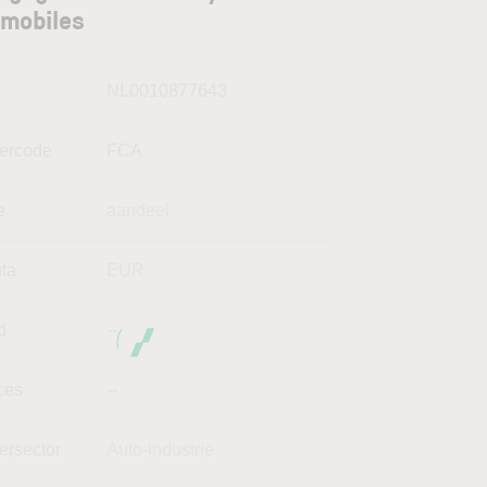
mobiles
N
NL0010877643
kercode
FCA
e
aandeel
uta
EUR
d
--
ces
--
ersector
Auto-industrie