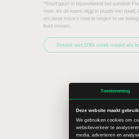
*Short gaan in bijvoorbeeld het aandeel Fia
mee: als de koers stijgt in plaats van daalt
om deze risico’s mee te wegen in uw belegg
kunt missen.
Ontdek wat LYNX uniek maakt als b
Toestemming
Deze website maakt gebruik
We gebruiken cookies om cont
websiteverkeer te analyseren
media, adverteren en analys