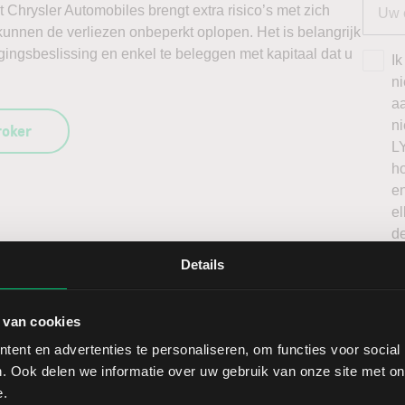
t Chrysler Automobiles brengt extra risico’s met zich
, kunnen de verliezen onbeperkt oplopen. Het is belangrijk
ingsbeslissing en enkel te beleggen met kapitaal dat u
Ik
n
a
n
roker
L
h
en
el
de
o
Details
p
pr
 van cookies
ent en advertenties te personaliseren, om functies voor social
. Ook delen we informatie over uw gebruik van onze site met on
e.