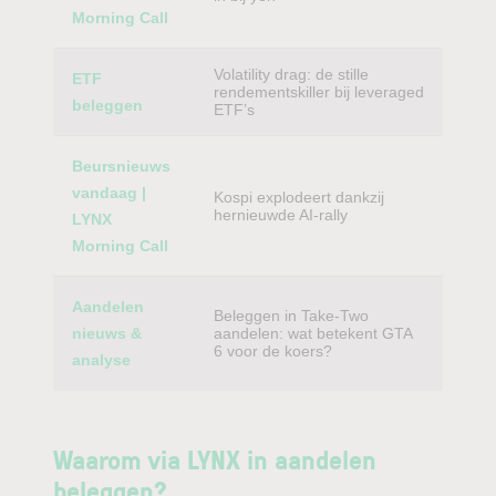
Morning Call
Volatility drag: de stille
ETF
rendementskiller bij leveraged
beleggen
ETF’s
Beursnieuws
vandaag |
Kospi explodeert dankzij
hernieuwde AI-rally
LYNX
Morning Call
Aandelen
Beleggen in Take-Two
nieuws &
aandelen: wat betekent GTA
6 voor de koers?
analyse
Waarom via LYNX in aandelen
beleggen?