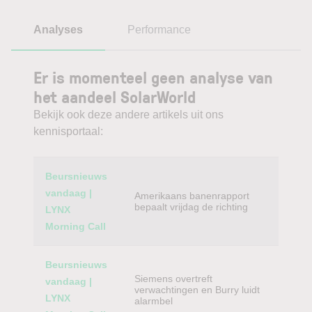
Analyses
Performance
Er is momenteel geen analyse van
het aandeel SolarWorld
Bekijk ook deze andere artikels uit ons
kennisportaal:
Category
Titel
Beursnieuws
vandaag |
Amerikaans banenrapport
bepaalt vrijdag de richting
LYNX
Morning Call
Beursnieuws
Siemens overtreft
vandaag |
verwachtingen en Burry luidt
LYNX
alarmbel