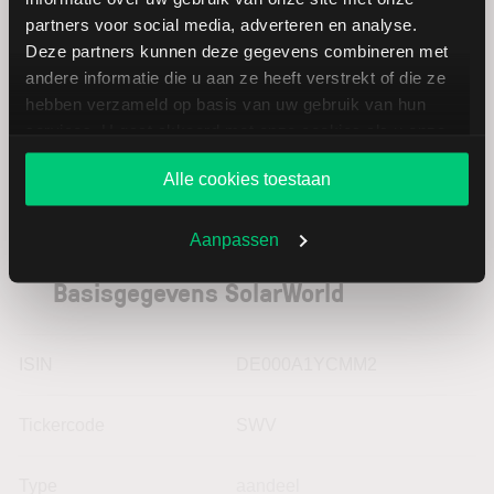
partners voor social media, adverteren en analyse.
STRATEC
EUR
Deze partners kunnen deze gegevens combineren met
Biomedical
andere informatie die u aan ze heeft verstrekt of die ze
hebben verzameld op basis van uw gebruik van hun
services. U gaat akkoord met onze cookies als u onze
website blijft gebruiken.
Alle cookies toestaan
Aanpassen
Basisgegevens SolarWorld
ISIN
DE000A1YCMM2
Tickercode
SWV
Type
aandeel