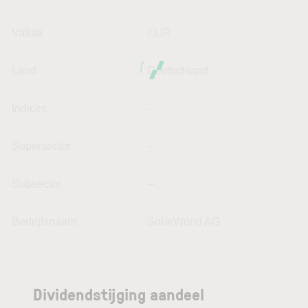
Valuta
EUR
Land
Deutschland
Indices
--
Supersector
--
Subsector
--
Bedrijfsnaam
SolarWorld AG
Dividendstijging aandeel