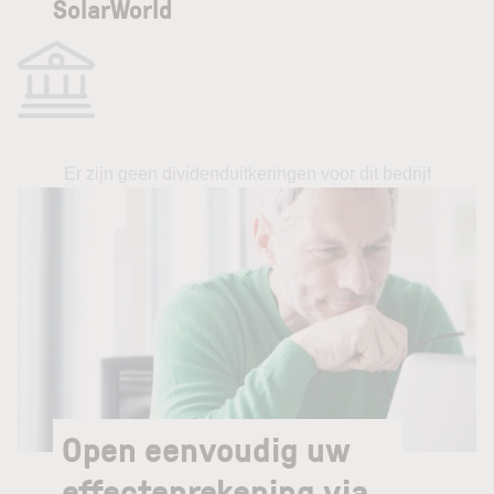
SolarWorld
Er zijn geen dividenduitkeringen voor dit bedrijf
Open eenvoudig uw
effectenrekening via