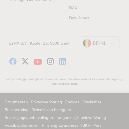
DAX
Dow Jones
LYNX B.V., Kouter 26, 9000 Gent
BE-NL
Let op: beleggen brengt risico's met zich mee. Uw totale verlies kan aanzienlijk hoger zijn
dan uw totale inleg.
Documenten
Privacyverklaring
Cookies
Disclaimer
Bescherming
Risico’s van beleggen
Beveiligingsaanbevelingen
Toegankelijkheidsverklaring
Feedbackformulier
Phishing awareness
IBKR
Pers