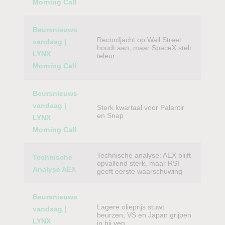
Morning Call
Beursnieuws
Recordjacht op Wall Street
vandaag |
houdt aan, maar SpaceX stelt
LYNX
teleur
Morning Call
Beursnieuws
vandaag |
Sterk kwartaal voor Palantir
en Snap
LYNX
Morning Call
Technische analyse: AEX blijft
Technische
opvallend sterk, maar RSI
Analyse AEX
geeft eerste waarschuwing
Beursnieuws
Lagere olieprijs stuwt
vandaag |
beurzen, VS en Japan grijpen
LYNX
in bij yen