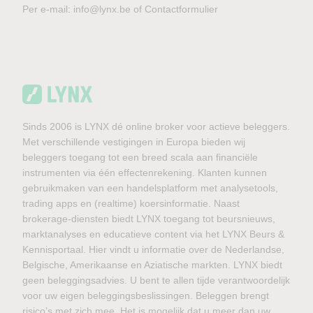
Per e-mail:
info@lynx.be
of
Contactformulier
Sinds 2006 is LYNX dé online broker voor actieve beleggers.
Met verschillende vestigingen in Europa bieden wij
beleggers toegang tot een breed scala aan financiële
instrumenten via één effectenrekening. Klanten kunnen
gebruikmaken van een handelsplatform met analysetools,
trading apps en (realtime) koersinformatie. Naast
brokerage-diensten biedt LYNX toegang tot beursnieuws,
marktanalyses en educatieve content via het LYNX Beurs &
Kennisportaal. Hier vindt u informatie over de Nederlandse,
Belgische, Amerikaanse en Aziatische markten. LYNX biedt
geen beleggingsadvies. U bent te allen tijde verantwoordelijk
voor uw eigen beleggingsbeslissingen. Beleggen brengt
risico’s met zich mee. Het is mogelijk dat u meer dan uw