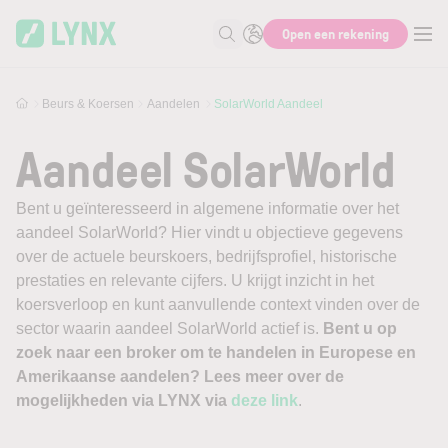
Skip to main content
Open een rekening
Zoek naar informatie
Beurs & Koersen
Aandelen
SolarWorld Aandeel
Aandeel SolarWorld
Bent u geïnteresseerd in algemene informatie over het
aandeel SolarWorld? Hier vindt u objectieve gegevens
over de actuele beurskoers, bedrijfsprofiel, historische
prestaties en relevante cijfers. U krijgt inzicht in het
koersverloop en kunt aanvullende context vinden over de
sector waarin aandeel SolarWorld actief is.
Bent u op
zoek naar een broker om te handelen in Europese en
Amerikaanse aandelen? Lees meer over de
mogelijkheden via LYNX via
deze link
.