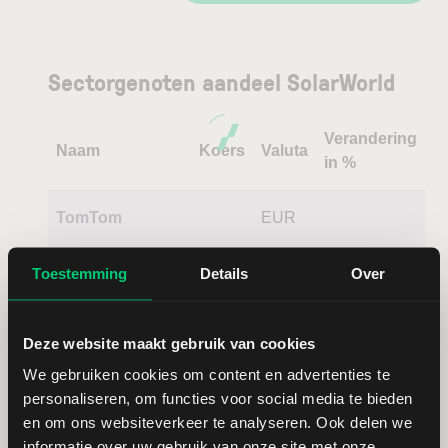
Sectorgenoten aandeel SolarWorld
Verandering
Naam
Koers
Valuta
in %
TomTom
EUR
Jost Werke
EUR
Toestemming
Details
Over
Lumen
USD
Deze website maakt gebruik van cookies
Technologies
We gebruiken cookies om content en advertenties te
personaliseren, om functies voor social media te bieden
BioCryst
USD
en om ons websiteverkeer te analyseren. Ook delen we
Pharmaceuticals
informatie over uw gebruik van onze site met onze