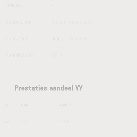
Indices
--
Supersector
Technologiesector
Subsector
Digitale Services
Bedrijfsnaam
YY Inc.
Prestaties aandeel YY
1D
-0.06
-0.08 %
1W
0.82
1.11 %