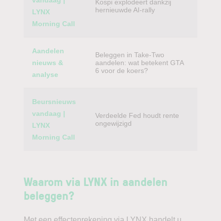
vandaag |
Kospi explodeert dankzij
hernieuwde AI-rally
LYNX
Morning Call
Aandelen
Beleggen in Take-Two
nieuws &
aandelen: wat betekent GTA
6 voor de koers?
analyse
Beursnieuws
vandaag |
Verdeelde Fed houdt rente
ongewijzigd
LYNX
Morning Call
Waarom via LYNX in aandelen
beleggen?
Met een effectenrekening via LYNX handelt u