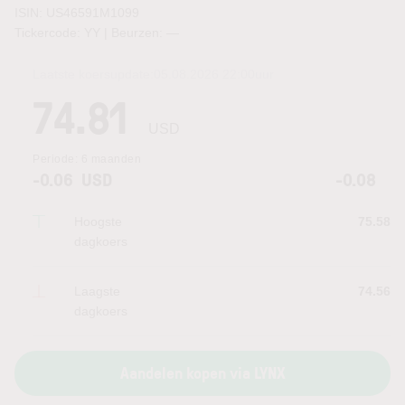
ISIN: US46591M1099
Tickercode: YY | Beurzen:
—
Laatste koersupdate:
05.08.2026 22:00
uur
74.81
USD
Periode:
6 maanden
-0.06
USD
-0.08
Hoogste
75.58
dagkoers
Laagste
74.56
dagkoers
Aandelen kopen via LYNX