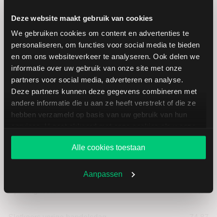
Deze website maakt gebruik van cookies
We gebruiken cookies om content en advertenties te
personaliseren, om functies voor social media te bieden
Koersdetails aandeel YY
en om ons websiteverkeer te analyseren. Ook delen we
informatie over uw gebruik van onze site met onze
partners voor social media, adverteren en analyse.
Datum | Tijd
05.08.26 | 22:00
Deze partners kunnen deze gegevens combineren met
andere informatie die u aan ze heeft verstrekt of die ze
Koers
74,81
hebben verzameld op basis van uw gebruik van hun
services. U gaat akkoord met onze cookies als u onze
Verandering in USD
-0.060000000000002
website blijft gebruiken.
Alle cookies toestaan
Verandering in %
-0.080138907439565
Aanpassen
Openingkoers
74,88