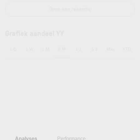
Open een rekening
Grafiek aandeel YY
6 M
1 D
1 W
1 M
1 J
5 J
Max
YTD
Analyses
Performance