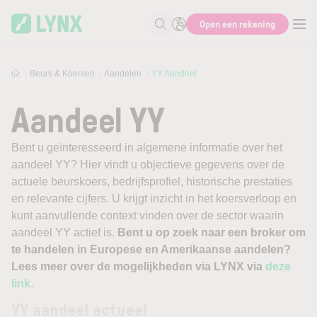
Skip to main content
Open een rekening
Zoek naar informatie
Beurs & Koersen
Aandelen
YY Aandeel
Aandeel YY
Bent u geïnteresseerd in algemene informatie over het
aandeel YY? Hier vindt u objectieve gegevens over de
actuele beurskoers, bedrijfsprofiel, historische prestaties
en relevante cijfers. U krijgt inzicht in het koersverloop en
kunt aanvullende context vinden over de sector waarin
aandeel YY actief is.
Bent u op zoek naar een broker om
te handelen in Europese en Amerikaanse aandelen?
Lees meer over de mogelijkheden via LYNX via
deze
link
.
YY aandeel actueel