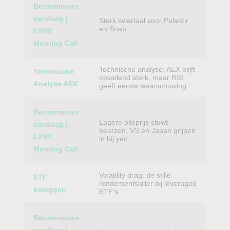
Beursnieuws
vandaag |
Sterk kwartaal voor Palantir
en Snap
LYNX
Morning Call
Technische analyse: AEX blijft
Technische
opvallend sterk, maar RSI
Analyse AEX
geeft eerste waarschuwing
Beursnieuws
Lagere olieprijs stuwt
vandaag |
beurzen, VS en Japan grijpen
LYNX
in bij yen
Morning Call
Volatility drag: de stille
ETF
rendementskiller bij leveraged
beleggen
ETF’s
Beursnieuws