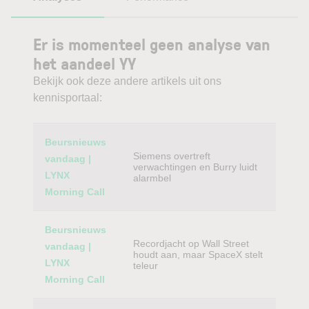
Er is momenteel geen analyse van
het aandeel YY
Bekijk ook deze andere artikels uit ons
kennisportaal:
Category
Titel
Beursnieuws
Siemens overtreft
vandaag |
verwachtingen en Burry luidt
LYNX
alarmbel
Morning Call
Beursnieuws
Recordjacht op Wall Street
vandaag |
houdt aan, maar SpaceX stelt
LYNX
teleur
Morning Call