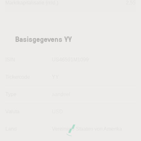
Marktkapitalisatie (mld.)
2,55
Basisgegevens YY
ISIN
US46591M1099
Tickercode
YY
Type
aandeel
Valuta
USD
Land
Vereinigte Staaten von Amerika