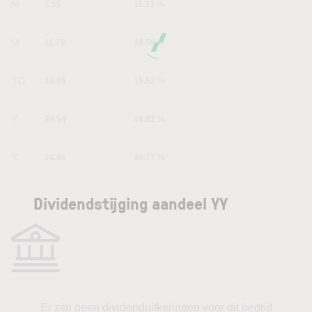
1M
7.55
11.23 %
6M
11.72
18.58 %
YTD
10.05
15.52 %
1Y
24.54
48.82 %
5Y
24.86
49.77 %
Dividendstijging aandeel YY
Er zijn geen dividenduitkeringen voor dit bedrijf