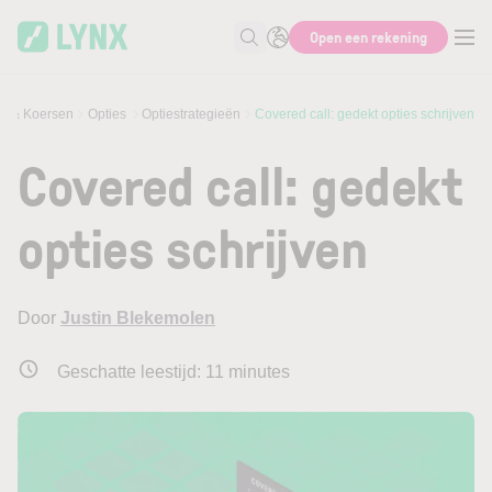
Skip to main content
Open een rekening
Zoek naar informatie
s & Koersen
Opties
Optiestrategieën
Covered call: gedekt opties schrijven
Covered call: gedekt
opties schrijven
Door
Justin Blekemolen
Geschatte leestijd:
11
minutes