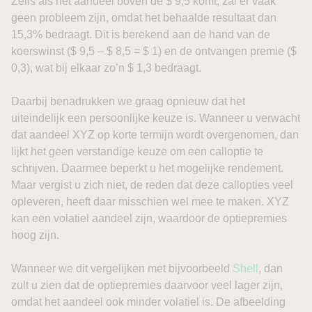
Zelfs als het aandeel boven de $ 9,5 komt, zal er vaak
geen probleem zijn, omdat het behaalde resultaat dan
15,3% bedraagt. Dit is berekend aan de hand van de
koerswinst ($ 9,5 – $ 8,5 = $ 1) en de ontvangen premie ($
0,3), wat bij elkaar zo’n $ 1,3 bedraagt.
Daarbij benadrukken we graag opnieuw dat het
uiteindelijk een persoonlijke keuze is. Wanneer u verwacht
dat aandeel XYZ op korte termijn wordt overgenomen, dan
lijkt het geen verstandige keuze om een calloptie te
schrijven. Daarmee beperkt u het mogelijke rendement.
Maar vergist u zich niet, de reden dat deze callopties veel
opleveren, heeft daar misschien wel mee te maken. XYZ
kan een volatiel aandeel zijn, waardoor de optiepremies
hoog zijn.
Wanneer we dit vergelijken met bijvoorbeeld
Shell
, dan
zult u zien dat de optiepremies daarvoor veel lager zijn,
omdat het aandeel ook minder volatiel is. De afbeelding