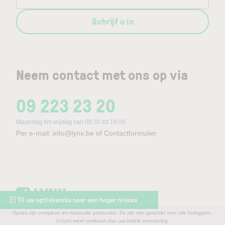
Schrijf u in
Neem contact met ons op via
09 223 23 20
Maandag t/m vrijdag van 08:30 tot 18:00
Per e-mail:
info@lynx.be
of
Contactformulier
Til uw optiekennis naar een hoger niveau
Opties zijn complexe en risicovolle producten. Ze zijn niet geschikt voor alle beleggers.
Sinds 2006 is LYNX dé online broker voor actieve beleggers.
U kunt meer verliezen dan uw initiële investering.
Wat is een covered call?
Voordelen van de covered call-strategie
Risico’s van een covered call-strategie
Positiemanagement
Wheel strategy