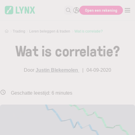
Skip to main content
Open een rekening
Zoek naar informatie
Trading
Leren beleggen & traden
Wat is correlatie?
Wat is correlatie?
Door
Justin Blekemolen
04-09-2020
Geschatte leestijd:
6
minutes