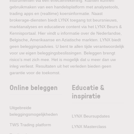
instrumenten via één effectenrekening. Klanten kunnen
gebruikmaken van een handelsplatform met analysetools,
trading apps en (realtime) koersinformatie. Naast
brokerage-diensten biedt LYNX toegang tot beursnieuws,
marktanalyses en educatieve content via het LYNX Beurs &
Kennisportaal. Hier vindt u informatie over de Nederlandse,
Belgische, Amerikaanse en Aziatische markten. LYNX biedt
geen beleggingsadvies. U bent te allen tijde verantwoordelijk
voor uw eigen beleggingsbeslissingen. Beleggen brengt
risico’s met zich mee. Het is mogelijk dat u meer dan uw
inleg verliest. Resultaten uit het verleden bieden geen
garantie voor de toekomst.
Online beleggen
Educatie &
inspiratie
Uitgebreide
beleggingsmogelijkheden
LYNX Beursupdates
TWS Trading platform
LYNX Masterclass