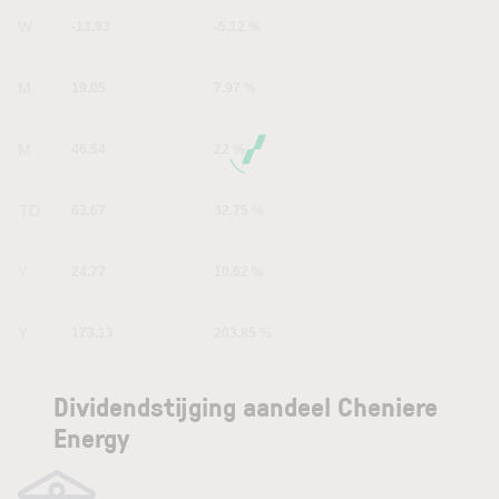
1W
-13.93
-5.12 %
1M
19.05
7.97 %
6M
46.54
22 %
YTD
63.67
32.75 %
1Y
24.77
10.62 %
5Y
173.13
203.85 %
Dividendstijging aandeel Cheniere
Energy