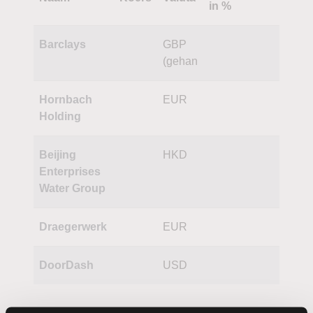
in %
Barclays
GBP
(gehan
Hornbach
EUR
Holding
Beijing
HKD
Enterprises
Water Group
Draegerwerk
EUR
DoorDash
USD