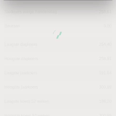
Slotkoers vorige handelsdag
258,61
Beurzen
3,00
Laagste dagkoers
254,40
Hoogste dagkoers
258,91
Laagste jaarkoers
191,64
Hoogste jaarkoers
300,89
Laagste koers 52 weken
186,20
Hoogste koers 52 weken
300,89