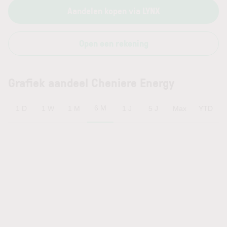
Aandelen kopen via LYNX
Open een rekening
Grafiek aandeel Cheniere Energy
6 M
1 D
1 W
1 M
1 J
5 J
Max
YTD