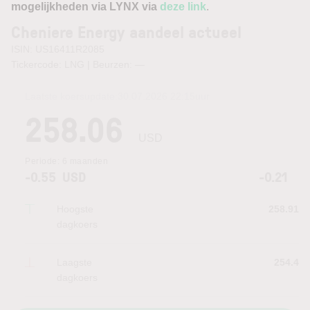
mogelijkheden via LYNX via
deze link
.
Cheniere Energy aandeel actueel
ISIN: US16411R2085
Tickercode: LNG | Beurzen:
—
Laatste koersupdate:
30.07.2026 22:15
uur
258.06
USD
Periode:
6 maanden
-0.55
USD
-0.21
Hoogste
258.91
dagkoers
Laagste
254.4
dagkoers