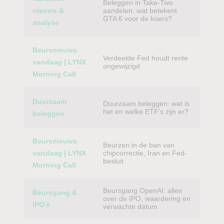
Beleggen in Take-Two
nieuws &
aandelen: wat betekent
GTA 6 voor de koers?
analyse
Beursnieuws
Verdeelde Fed houdt rente
vandaag | LYNX
ongewijzigd
Morning Call
Duurzaam
Duurzaam beleggen: wat is
het en welke ETF’s zijn er?
beleggen
Beursnieuws
Beurzen in de ban van
vandaag | LYNX
chipcorrectie, Iran en Fed-
besluit
Morning Call
Beursgang OpenAI: alles
Beursgang &
over de IPO, waardering en
IPO’s
verwachte datum