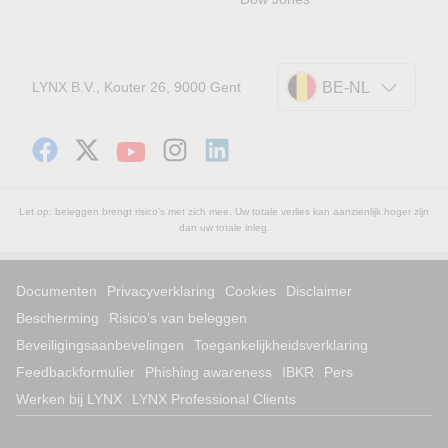
LYNX B.V., Kouter 26, 9000 Gent
BE-NL
Let op: beleggen brengt risico's met zich mee. Uw totale verlies kan aanzienlijk hoger zijn
dan uw totale inleg.
Documenten
Privacyverklaring
Cookies
Disclaimer
Bescherming
Risico’s van beleggen
Beveiligingsaanbevelingen
Toegankelijkheidsverklaring
Feedbackformulier
Phishing awareness
IBKR
Pers
Werken bij LYNX
LYNX Professional Clients