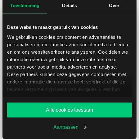
Toestemming
Details
Over
Deze website maakt gebruik van cookies
Koersdetails aandeel Cheniere
We gebruiken cookies om content en advertenties te
personaliseren, om functies voor social media te bieden
Energy
en om ons websiteverkeer te analyseren. Ook delen we
informatie over uw gebruik van onze site met onze
partners voor social media, adverteren en analyse.
Datum | Tijd
30.07.26 | 22:15
Deze partners kunnen deze gegevens combineren met
andere informatie die u aan ze heeft verstrekt of die ze
Koers
258,06
hebben verzameld op basis van uw gebruik van hun
services. U gaat akkoord met onze cookies als u onze
Verandering in USD
-0.55000000000001
website blijft gebruiken.
Alle cookies toestaan
Verandering in %
-0.21267545725224
Aanpassen
Openingkoers
255,99