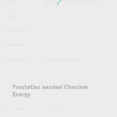
Land
Vereinigte Staaten von Amerika
Indices
--
Supersector
--
Subsector
--
Bedrijfsnaam
Cheniere Energy Inc.
Prestaties aandeel Cheniere
Energy
1D
-0.55
-0.21 %