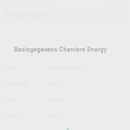
Marktkapitalisatie (mld.)
54,19
Basisgegevens Cheniere Energy
ISIN
US16411R2085
Tickercode
LNG
Type
aandeel
Valuta
USD