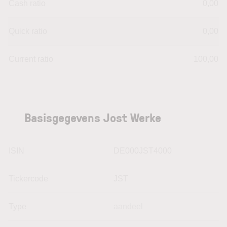
Cash ratio
0,00
Quick ratio
0,00
Current ratio
100,00
Basisgegevens Jost Werke
ISIN
DE000JST4000
Tickercode
JST
Type
aandeel