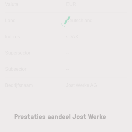
Valuta
EUR
Land
Deutschland
Indices
sDAX
Supersector
--
Subsector
--
Bedrijfsnaam
Jost Werke AG
Prestaties aandeel Jost Werke