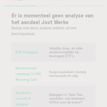
Er is momenteel geen analyse van
het aandeel Jost Werke
Bekijk ook deze andere artikels uit ons
kennisportaal:
Category
Titel
Volatility drag: de stille
ETF beleggen
rendementskiller bij
leveraged ETF’s
Beursnieuws
Kospi explodeert dankzij
vandaag | LYNX
hernieuwde AI-rally
Morning Call
Aandelen
Beleggen in Take-Two
nieuws &
aandelen: wat betekent
GTA 6 voor de koers?
analyse