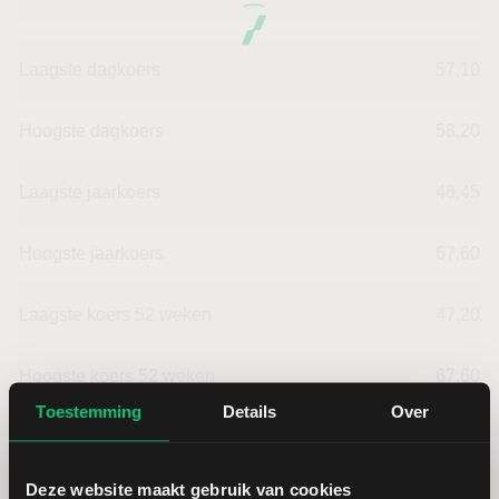
Laagste dagkoers
57,10
Hoogste dagkoers
58,20
Laagste jaarkoers
48,45
Hoogste jaarkoers
67,60
Laagste koers 52 weken
47,20
Hoogste koers 52 weken
67,60
Toestemming
Details
Over
Marktkapitalisatie (mld.)
0,94
Deze website maakt gebruik van cookies