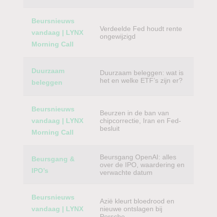
Beursnieuws
Verdeelde Fed houdt rente
vandaag | LYNX
ongewijzigd
Morning Call
Duurzaam
Duurzaam beleggen: wat is
het en welke ETF’s zijn er?
beleggen
Beursnieuws
Beurzen in de ban van
vandaag | LYNX
chipcorrectie, Iran en Fed-
besluit
Morning Call
Beursgang OpenAI: alles
Beursgang &
over de IPO, waardering en
IPO’s
verwachte datum
Beursnieuws
Azië kleurt bloedrood en
vandaag | LYNX
nieuwe ontslagen bij
Porsche