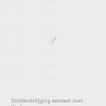
1D
0.7
1.23 %
1W
1.8
3.21 %
1M
5.8
11.15 %
6M
-4.5
-7.22 %
YTD
3.8
7.04 %
1Y
5.9
11.37 %
5Y
6.3
12.23 %
Dividendstijging aandeel Jost