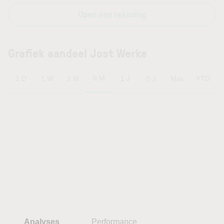
Open een rekening
Grafiek aandeel Jost Werke
6 M
1 D
1 W
1 M
1 J
5 J
Max
YTD
Analyses
Performance