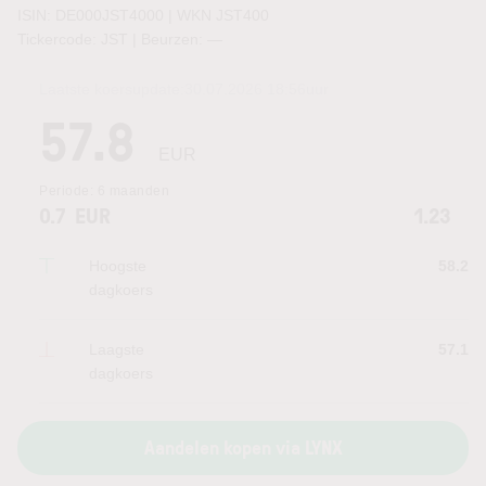
ISIN: DE000JST4000 | WKN JST400
Tickercode: JST | Beurzen:
—
Laatste koersupdate:
30.07.2026 18:56
uur
57.8
EUR
Periode:
6 maanden
0.7
EUR
1.23
Hoogste
58.2
dagkoers
Laagste
57.1
dagkoers
Aandelen kopen via LYNX