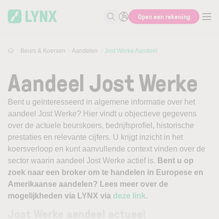
Skip to main content
Open een rekening
Zoek naar informatie
Beurs & Koersen
Aandelen
Jost Werke Aandeel
Aandeel Jost Werke
Bent u geïnteresseerd in algemene informatie over het
aandeel Jost Werke? Hier vindt u objectieve gegevens
over de actuele beurskoers, bedrijfsprofiel, historische
prestaties en relevante cijfers. U krijgt inzicht in het
koersverloop en kunt aanvullende context vinden over de
sector waarin aandeel Jost Werke actief is.
Bent u op
zoek naar een broker om te handelen in Europese en
Amerikaanse aandelen? Lees meer over de
mogelijkheden via LYNX via
deze link
.
Jost Werke aandeel actueel