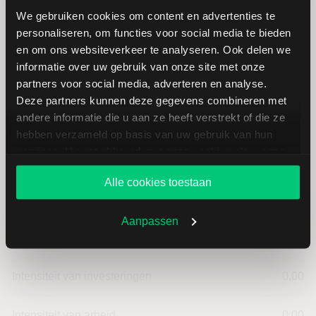
We gebruiken cookies om content en advertenties te
personaliseren, om functies voor social media te bieden
Jost Werke: fundamentele cijfers
en om ons websiteverkeer te analyseren. Ook delen we
informatie over uw gebruik van onze site met onze
in EUR
partners voor social media, adverteren en analyse.
Deze partners kunnen deze gegevens combineren met
andere informatie die u aan ze heeft verstrekt of die ze
Dividendrendement
--
hebben verzameld op basis van uw gebruik van hun
services. U gaat akkoord met onze cookies als u onze
Omzet ratio
0,00
website blijft gebruiken.
Alle cookies toestaan
Omzet per aandeel
102,00
Aanpassen
Cashflow per aandeel
11,00
Intensiteit van investeringen
0,00
Intensiteit van arbeid
0,00