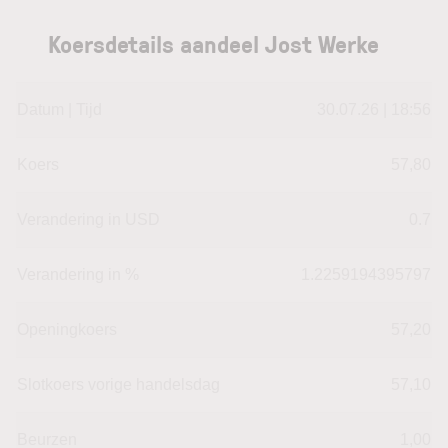
Koersdetails aandeel Jost Werke
Datum | Tijd
30.07.26 | 18:56
Koers
57,80
Verandering in USD
0.7
Verandering in %
1.2259194395797
Openingkoers
57,20
Slotkoers vorige handelsdag
57,10
Beurzen
1,00