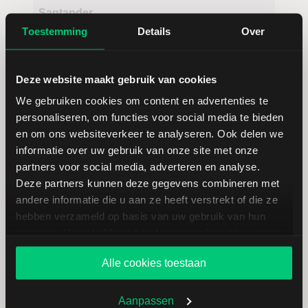
Santander
ADR
Toestemming
Details
Over
Deze website maakt gebruik van cookies
We gebruiken cookies om content en advertenties te
personaliseren, om functies voor social media te bieden
en om ons websiteverkeer te analyseren. Ook delen we
informatie over uw gebruik van onze site met onze
Koersdetails aandeel Gravity ADR
partners voor social media, adverteren en analyse.
Deze partners kunnen deze gegevens combineren met
andere informatie die u aan ze heeft verstrekt of die ze
Datum | Tijd
05.08.26 | 22:00
hebben verzameld op basis van uw gebruik van hun
services. U gaat akkoord met onze cookies als u onze
Koers
62,20
website blijft gebruiken.
Alle cookies toestaan
Verandering in USD
-0.51
Aanpassen