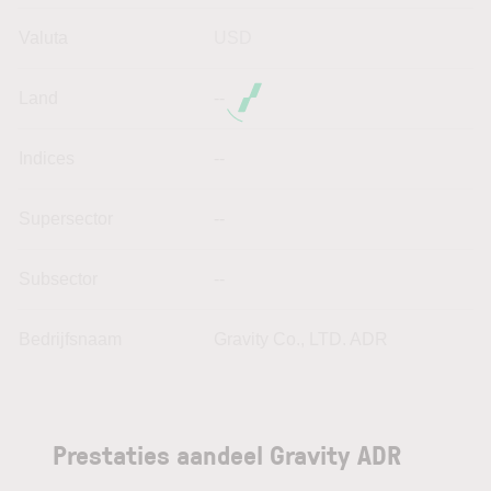
Valuta
USD
Land
--
Indices
--
Supersector
--
Subsector
--
Bedrijfsnaam
Gravity Co., LTD. ADR
Prestaties aandeel Gravity ADR