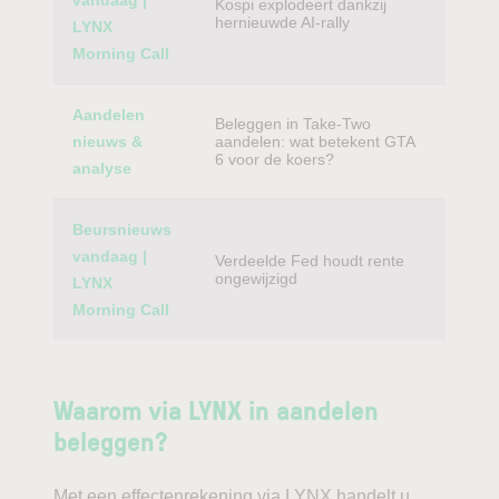
vandaag |
Kospi explodeert dankzij
hernieuwde AI-rally
LYNX
Morning Call
Aandelen
Beleggen in Take-Two
nieuws &
aandelen: wat betekent GTA
6 voor de koers?
analyse
Beursnieuws
vandaag |
Verdeelde Fed houdt rente
ongewijzigd
LYNX
Morning Call
Waarom via LYNX in aandelen
beleggen?
Met een effectenrekening via LYNX handelt u