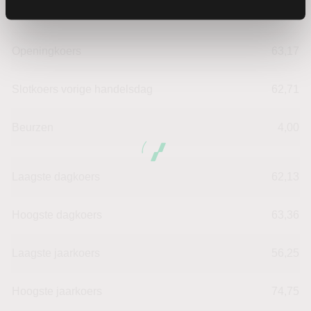
Verandering in %
-0.81326742146388
Openingkoers
63,17
Slotkoers vorige handelsdag
62,71
Beurzen
4,00
Laagste dagkoers
62,13
Hoogste dagkoers
63,36
Laagste jaarkoers
56,25
Hoogste jaarkoers
74,75