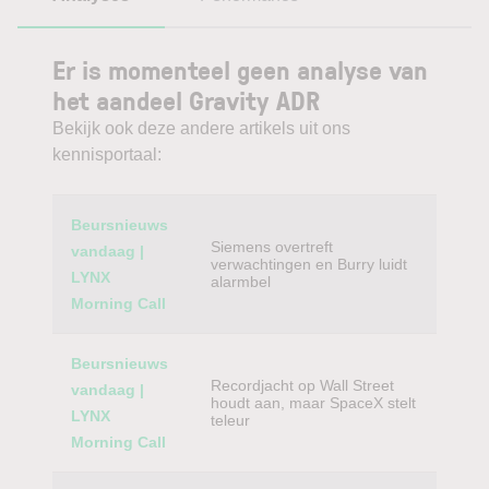
Er is momenteel geen analyse van
het aandeel Gravity ADR
Bekijk ook deze andere artikels uit ons
kennisportaal:
Category
Titel
Beursnieuws
Siemens overtreft
vandaag |
verwachtingen en Burry luidt
LYNX
alarmbel
Morning Call
Beursnieuws
Recordjacht op Wall Street
vandaag |
houdt aan, maar SpaceX stelt
LYNX
teleur
Morning Call