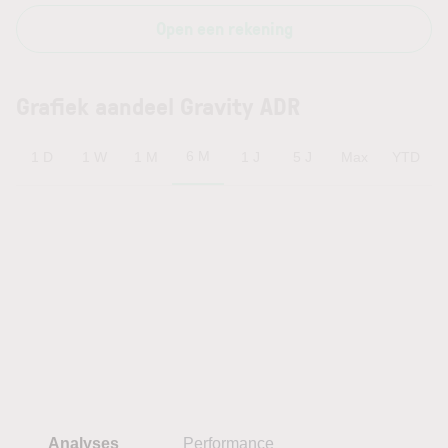
Open een rekening
Grafiek aandeel Gravity ADR
6 M
1 D
1 W
1 M
1 J
5 J
Max
YTD
Analyses
Performance