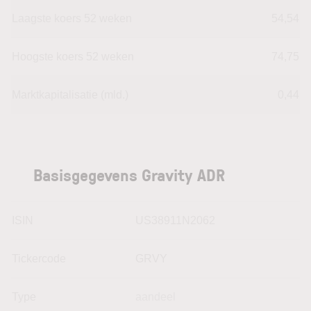
Laagste koers 52 weken
54,54
Hoogste koers 52 weken
74,75
Marktkapitalisatie (mld.)
0,44
Basisgegevens Gravity ADR
ISIN
US38911N2062
Tickercode
GRVY
Type
aandeel