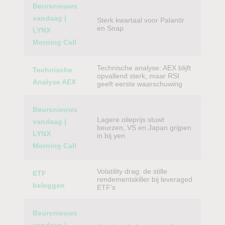
Beursnieuws
vandaag |
Sterk kwartaal voor Palantir
en Snap
LYNX
Morning Call
Technische analyse: AEX blijft
Technische
opvallend sterk, maar RSI
Analyse AEX
geeft eerste waarschuwing
Beursnieuws
Lagere olieprijs stuwt
vandaag |
beurzen, VS en Japan grijpen
LYNX
in bij yen
Morning Call
Volatility drag: de stille
ETF
rendementskiller bij leveraged
beleggen
ETF’s
Beursnieuws