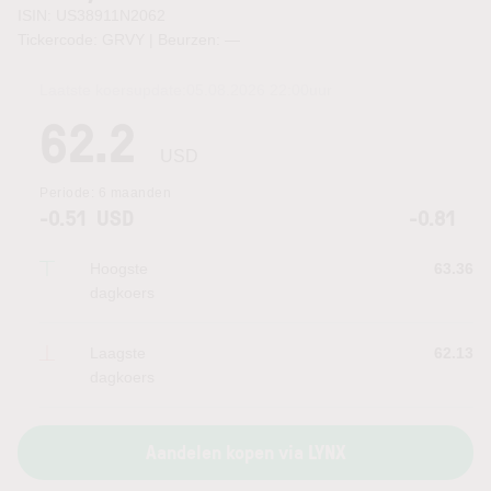
ISIN: US38911N2062
Tickercode: GRVY | Beurzen:
—
Laatste koersupdate:
05.08.2026 22:00
uur
62.2
USD
Periode:
6 maanden
-0.51
USD
-0.81
Hoogste
63.36
dagkoers
Laagste
62.13
dagkoers
Aandelen kopen via LYNX