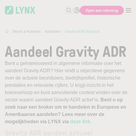
Skip to main content
Open een rekening
Zoek naar informatie
Beurs & Koersen
Aandelen
Gravity ADR Aandeel
Aandeel Gravity ADR
Bent u geïnteresseerd in algemene informatie over het
aandeel Gravity ADR? Hier vindt u objectieve gegevens
over de actuele beurskoers, bedrijfsprofiel, historische
prestaties en relevante cijfers. U krijgt inzicht in het
koersverloop en kunt aanvullende context vinden over de
sector waarin aandeel Gravity ADR actief is.
Bent u op
zoek naar een broker om te handelen in Europese en
Amerikaanse aandelen? Lees meer over de
mogelijkheden via LYNX via
deze link
.
Gravity ADR aandeel actueel