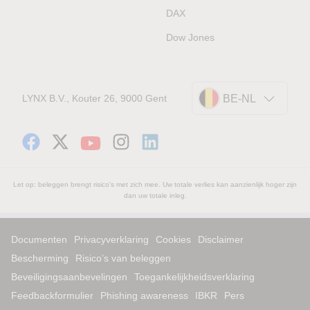
DAX
Dow Jones
LYNX B.V., Kouter 26, 9000 Gent
BE-NL
Let op: beleggen brengt risico's met zich mee. Uw totale verlies kan aanzienlijk hoger zijn
dan uw totale inleg.
Documenten
Privacyverklaring
Cookies
Disclaimer
Bescherming
Risico’s van beleggen
Beveiligingsaanbevelingen
Toegankelijkheidsverklaring
Feedbackformulier
Phishing awareness
IBKR
Pers