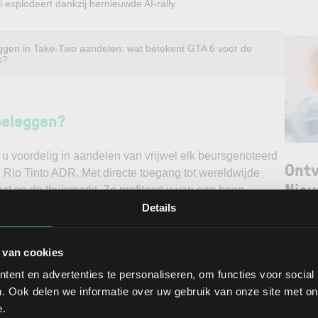
 explodeert dankzij hernieuwde AI-rally
ggen in Take-Two aandelen: wat betekent GTA 6 voor de
s?
beleggen?
u voordelig in aandelen van vrijwel elk beursgenoteerd
Ontv
l Rio Tinto ADR. Met directe toegang tot wereldwijde
Nieu
ct op de thuismarkt. Zo profiteert u van een hoog
n doet u daarnaast via een stabiel platform met
Details
t gedegen analyses kunt maken. Belegt u met het oog op
Selec
erwacht u een dalende koers en gaat u short*?
 van cookies
W
ent en advertenties te personaliseren, om functies voor social
ggen. Ontdek alle voordelen van beleggen via een
L
. Ook delen we informatie over uw gebruik van onze site met on
t.
T
e.