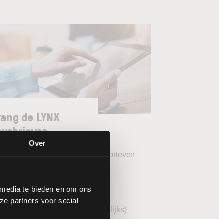
ang de LYNX
wsbrieven
Over
teer uw gewenste LYNX Nieuwsbrieven
eekoverzicht (wekelijks)
 media te bieden en om ons
YNX Morning Call (dagelijks)
ze partners voor social
echnische analyse BEL20 (wekelijks)