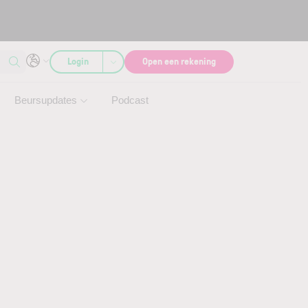
Login
Open een rekening
Beursupdates
Podcast