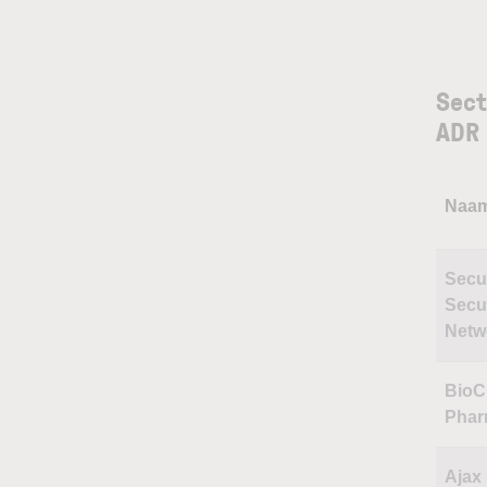
Sect
ADR
Naa
Secu
Secu
Netw
BioC
Phar
Ajax