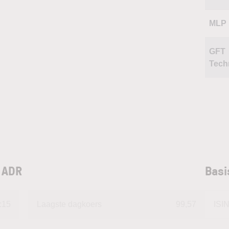
MLP
GFT
Tech
o ADR
Basi
:15
Laagste dagkoers
99,57
ISI