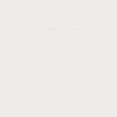
1 J
5 J
Max
YTD