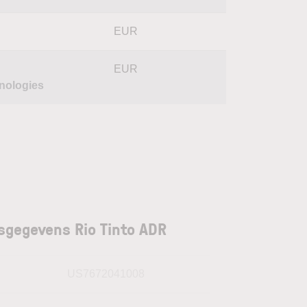
EUR
EUR
nologies
sgegevens Rio Tinto ADR
N
US7672041008