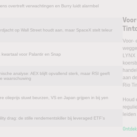
ens overtreft verwachtingen en Burry luidt alarmbel
Voor
Tint
rdjacht op Wall Street houdt aan, maar SpaceX stelt teleur
Voor- 
weggel
k kwartaal voor Palantir en Snap
LYNX k
koersb
handel
ische analyse: AEX blijft opvallend sterk, maar RSI geeft
aan de
te waarschuwing
Rio Ti
e olieprijs stuwt beurzen, VS en Japan grijpen in bij yen
Houd e
reguli
leiden
ility drag: de stille rendementskiller bij leveraged ETF’s
Ontdek