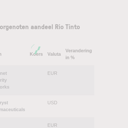
orgenoten aandeel Rio Tinto
Verandering
m
Koers
Valuta
in %
net
EUR
rity
orks
ryst
USD
maceuticals
EUR