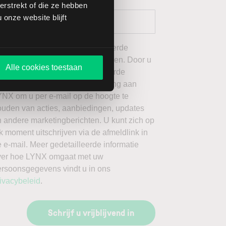
rstrekt of die ze hebben
onze website blijft
 wil graag de door mij geselecteerde
ieuwsbrieven van LYNX ontvangen. Door u
Alle cookies toestaan
an te melden voor de geselecteerde
ieuwsbrieven, geeft u toestemming aan
YNX om u per e-mail op de hoogte te
ouden van acties, aanbiedingen, updates
 andere marketingberichten. U kunt zich op
k moment uitschrijven via de afmeldlink in
 e-mail. Meer gedetailleerde informatie
ver hoe LYNX omgaat met uw
ersoonsgegevens vindt u in ons
ivacybeleid
.
Schrijf u vrijblijvend in