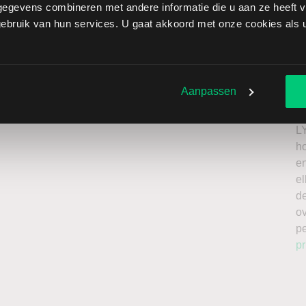
egevens combineren met andere informatie die u aan ze heeft ve
 Tinto ADR brengt extra risico’s met zich mee: als de
bruik van hun services. U gaat akkoord met onze cookies als u 
verliezen onbeperkt oplopen. Het is belangrijk om deze
issing en enkel te beleggen met kapitaal dat u kunt
Ik
n
Aanpassen
roker
a
n
L
h
en
el
de
o
p
pr