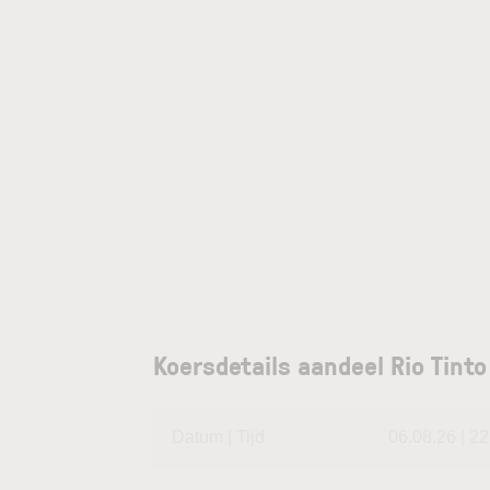
Koersdetails aandeel Rio Tint
Datum | Tijd
06.08.26 | 22