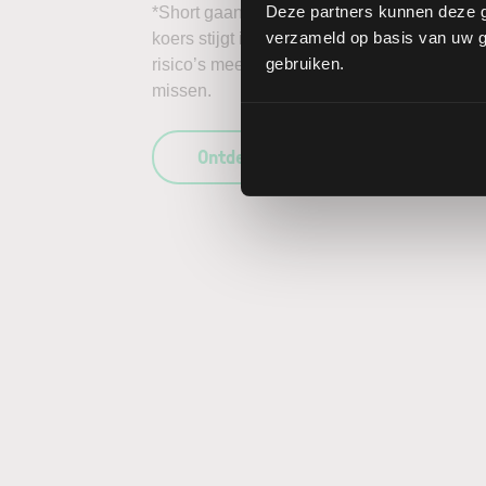
Deze partners kunnen deze g
*Short gaan in bijvoorbeeld het aandeel Rio
verzameld op basis van uw ge
koers stijgt in plaats van daalt, kunnen de 
gebruiken.
risico’s mee te wegen in uw beleggingsbesl
missen.
Ontdek wat LYNX uniek maakt als b