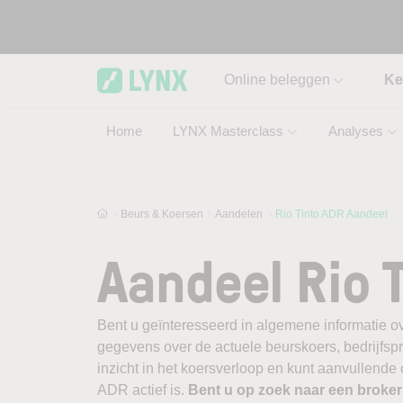
Skip to main content
Online beleggen
Ke
Home
LYNX Masterclass
Analyses
Beurs & Koersen
Aandelen
Rio Tinto ADR Aandeel
Aandeel Rio 
Bent u geïnteresseerd in algemene informatie ov
gegevens over de actuele beurskoers, bedrijfsprofi
inzicht in het koersverloop en kunt aanvullende
ADR actief is.
Bent u op zoek naar een broke