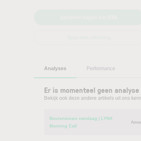
Aandelen kopen via LYNX
Open een rekening
Analyses
Performance
Er is momenteel geen analyse 
Bekijk ook deze andere artikels uit ons kenn
Category
Titel
Beursnieuws vandaag | LYNX
Amer
Morning Call