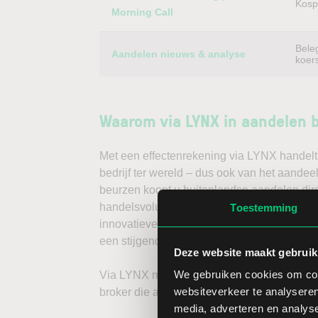
Kospi
Morning Call
Bele
Aandelen nieuws & analyse
koer
Waarom via LYNX in aandelen 
Met een effectenrekening via LYNX handelt 
bedrijf ter wereld – dus ook van het aandee
beurzen koopt u buitenlandse aandelen dire
handelsvolume en een lage spread. Handele
Toestemming
innovatieve trading tools, waarmee u direc
een stijgende koers door long te gaan, of v
Deze website maakt gebruik
We gebruiken cookies om cont
Via LYNX maakt u de volgende stap in bele
websiteverkeer te analyseren
broker die aandelenbeleggers serieus neem
media, adverteren en analys