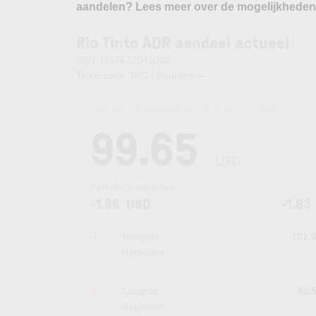
aandelen? Lees meer over de mogelijkheden
Rio Tinto ADR aandeel actueel
ISIN: US7672041008
Tickercode: RIO | Beurzen:
—
Laatste koersupdate:
06.08.2026 22:15
uur
99.65
USD
Periode:
6 maanden
-1.86
USD
-1.83
Hoogste
101.
dagkoers
Laagste
99.
dagkoers