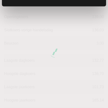
Verandering in %
-1.8966404469602
Openingkoers
139,00
Slotkoers vorige handelsdag
136,03
Beurzen
3,00
Laagste dagkoers
132,77
Hoogste dagkoers
136,70
Laagste jaarkoers
101,73
Hoogste jaarkoers
165,14