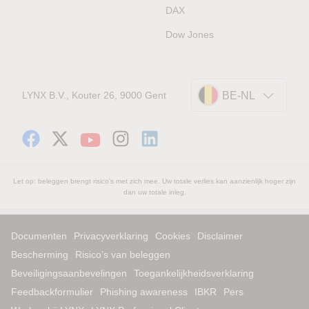
DAX
Dow Jones
LYNX B.V., Kouter 26, 9000 Gent
BE-NL
Let op: beleggen brengt risico's met zich mee. Uw totale verlies kan aanzienlijk hoger zijn
dan uw totale inleg.
Documenten
Privacyverklaring
Cookies
Disclaimer
Bescherming
Risico’s van beleggen
Beveiligingsaanbevelingen
Toegankelijkheidsverklaring
Feedbackformulier
Phishing awareness
IBKR
Pers