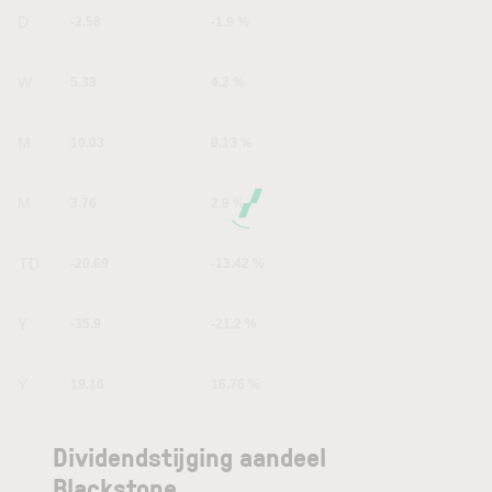
1D
-2.58
-1.9 %
1W
5.38
4.2 %
1M
10.03
8.13 %
6M
3.76
2.9 %
YTD
-20.69
-13.42 %
1Y
-35.9
-21.2 %
5Y
19.16
16.76 %
Dividendstijging aandeel
Blackstone