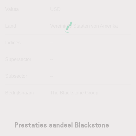
Valuta
USD
Land
Vereinigte Staaten von Amerika
Indices
--
Supersector
--
Subsector
--
Bedrijfsnaam
The Blackstone Group
Prestaties aandeel Blackstone