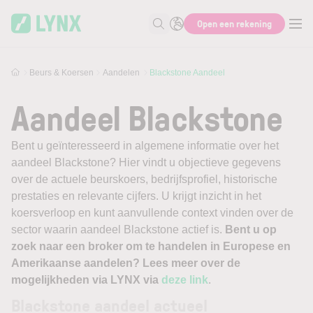
Skip to main content
Open een rekening
Zoek naar informatie
Beurs & Koersen
Aandelen
Blackstone Aandeel
Aandeel Blackstone
Bent u geïnteresseerd in algemene informatie over het
aandeel Blackstone? Hier vindt u objectieve gegevens
over de actuele beurskoers, bedrijfsprofiel, historische
prestaties en relevante cijfers. U krijgt inzicht in het
koersverloop en kunt aanvullende context vinden over de
sector waarin aandeel Blackstone actief is.
Bent u op
zoek naar een broker om te handelen in Europese en
Amerikaanse aandelen? Lees meer over de
mogelijkheden via LYNX via
deze link
.
Blackstone aandeel actueel