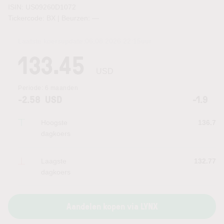
ISIN: US09260D1072
Tickercode: BX | Beurzen:
—
Laatste koersupdate:
06.08.2026 22:15
uur
133.45
USD
Periode:
6 maanden
-2.58
USD
-1.9
Hoogste
136.7
dagkoers
Laagste
132.77
dagkoers
Aandelen kopen via LYNX