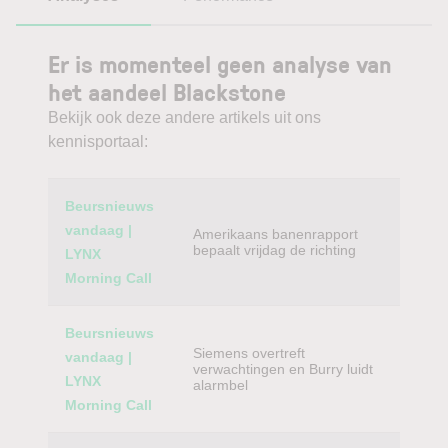
Er is momenteel geen analyse van
het aandeel Blackstone
Bekijk ook deze andere artikels uit ons
kennisportaal:
Category
Titel
Beursnieuws
vandaag |
Amerikaans banenrapport
bepaalt vrijdag de richting
LYNX
Morning Call
Beursnieuws
Siemens overtreft
vandaag |
verwachtingen en Burry luidt
LYNX
alarmbel
Morning Call