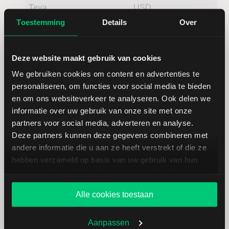
Teva
USD
Pharmaceuticals
Toestemming
Details
Over
Deze website maakt gebruik van cookies
We gebruiken cookies om content en advertenties te
personaliseren, om functies voor social media te bieden
en om ons websiteverkeer te analyseren. Ook delen we
informatie over uw gebruik van onze site met onze
Koersdetails aandeel Blackstone
partners voor social media, adverteren en analyse.
Deze partners kunnen deze gegevens combineren met
andere informatie die u aan ze heeft verstrekt of die ze
Datum | Tijd
06.08.26 | 22:15
hebben verzameld op basis van uw gebruik van hun
services. U gaat akkoord met onze cookies als u onze
Koers
133,45
website blijft gebruiken.
Alle cookies toestaan
Verandering in USD
-2.58
Aanpassen