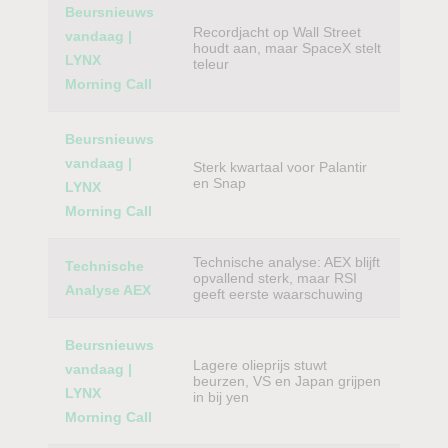
Beursnieuws
Recordjacht op Wall Street
vandaag |
houdt aan, maar SpaceX stelt
LYNX
teleur
Morning Call
Beursnieuws
vandaag |
Sterk kwartaal voor Palantir
en Snap
LYNX
Morning Call
Technische analyse: AEX blijft
Technische
opvallend sterk, maar RSI
Analyse AEX
geeft eerste waarschuwing
Beursnieuws
Lagere olieprijs stuwt
vandaag |
beurzen, VS en Japan grijpen
LYNX
in bij yen
Morning Call