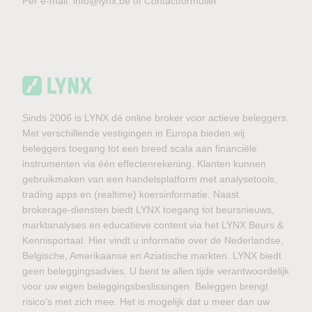
Per e-mail:
info@lynx.be
of
Contactformulier
Sinds 2006 is LYNX dé online broker voor actieve beleggers.
Met verschillende vestigingen in Europa bieden wij
beleggers toegang tot een breed scala aan financiële
instrumenten via één effectenrekening. Klanten kunnen
gebruikmaken van een handelsplatform met analysetools,
trading apps en (realtime) koersinformatie. Naast
brokerage-diensten biedt LYNX toegang tot beursnieuws,
marktanalyses en educatieve content via het LYNX Beurs &
Kennisportaal. Hier vindt u informatie over de Nederlandse,
Belgische, Amerikaanse en Aziatische markten. LYNX biedt
geen beleggingsadvies. U bent te allen tijde verantwoordelijk
voor uw eigen beleggingsbeslissingen. Beleggen brengt
risico’s met zich mee. Het is mogelijk dat u meer dan uw