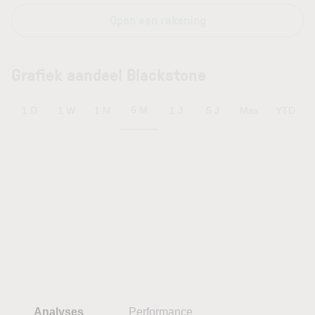
Open een rekening
Grafiek aandeel Blackstone
6 M
1 D
1 W
1 M
1 J
5 J
Max
YTD
Analyses
Performance