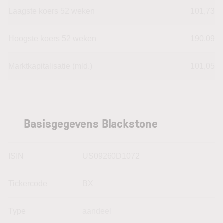
Laagste koers 52 weken
101,73
Hoogste koers 52 weken
190,09
Marktkapitalisatie (mld.)
101,05
Basisgegevens Blackstone
ISIN
US09260D1072
Tickercode
BX
Type
aandeel