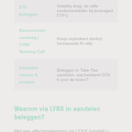
Volatility drag: de stille
ETF
rendementskiller bij leveraged
beleggen
ETF’s
Beursnieuws
vandaag |
Kospi explodeert dankzij
hernieuwde AI-rally
LYNX
Morning Call
Aandelen
Beleggen in Take-Two
nieuws &
aandelen: wat betekent GTA
6 voor de koers?
analyse
Waarom via LYNX in aandelen
beleggen?
Met een effectenrekening via LYNX handelt u