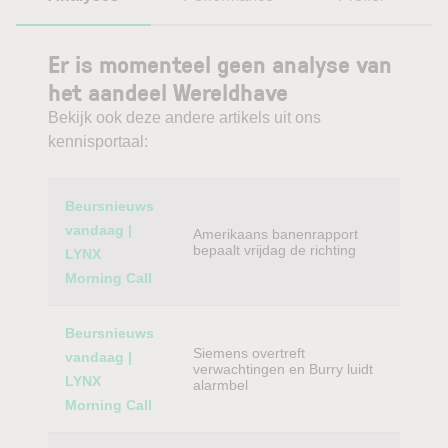
Er is momenteel geen analyse van
het aandeel Wereldhave
Bekijk ook deze andere artikels uit ons
kennisportaal:
Category
Titel
Beursnieuws
vandaag |
Amerikaans banenrapport
bepaalt vrijdag de richting
LYNX
Morning Call
Beursnieuws
Siemens overtreft
vandaag |
verwachtingen en Burry luidt
LYNX
alarmbel
Morning Call