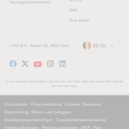
Vermogensbeheerders
DAX
Dow Jones
LYNX B.V., Kouter 26, 9000 Gent
BE-NL
Let op: beleggen brengt risico's met zich mee. Uw totale verlies kan aanzienlijk hoger zijn
dan uw totale inleg.
Documenten
Privacyverklaring
Cookies
Disclaimer
Bescherming
Risico’s van beleggen
Beveiligingsaanbevelingen
Toegankelijkheidsverklaring
Feedbackformulier
Phishing awareness
IBKR
Pers