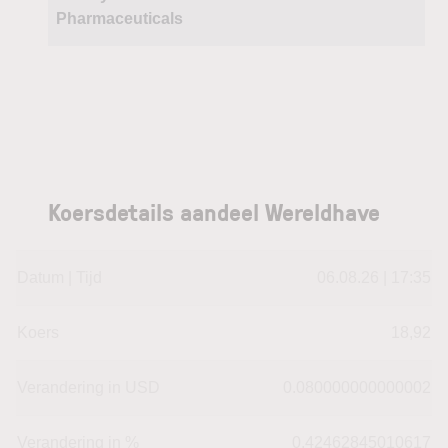
Pharmaceuticals
Koersdetails aandeel Wereldhave
Datum | Tijd
06.08.26 | 17:35
Koers
18,92
Verandering in USD
0.080000000000002
Verandering in %
0.42462845010617