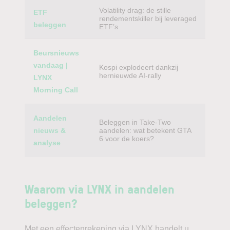
Volatility drag: de stille
ETF
rendementskiller bij leveraged
beleggen
ETF’s
Beursnieuws
vandaag |
Kospi explodeert dankzij
hernieuwde AI-rally
LYNX
Morning Call
Aandelen
Beleggen in Take-Two
nieuws &
aandelen: wat betekent GTA
6 voor de koers?
analyse
Waarom via LYNX in aandelen
beleggen?
Met een effectenrekening via LYNX handelt u