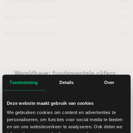
Laagste koers 52 weken
17,98
Hoogste koers 52 weken
23,30
Marktkapitalisatie (mld.)
0,88
Wereldhave: fundamentele cijfers
in EUR
Toestemming
Details
Over
Dividendrendement
--
Deze website maakt gebruik van cookies
We gebruiken cookies om content en advertenties te
Omzet ratio
33,98
personaliseren, om functies voor social media te bieden
en om ons websiteverkeer te analyseren. Ook delen we