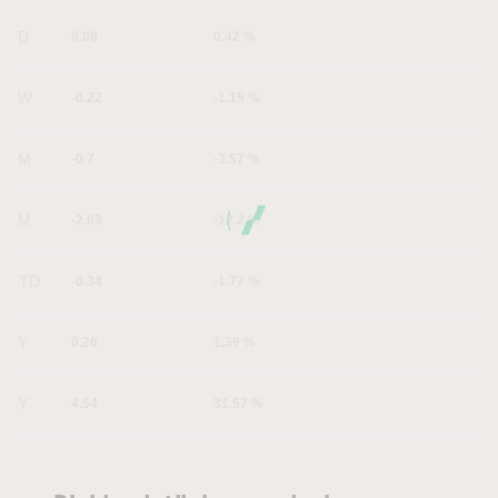
1D
0.08
0.42 %
1W
-0.22
-1.15 %
1M
-0.7
-3.57 %
6M
-2.63
-12.2 %
YTD
-0.34
-1.77 %
1Y
0.26
1.39 %
5Y
4.54
31.57 %