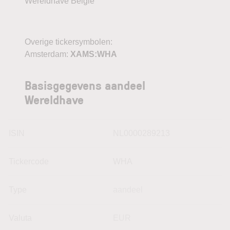
Wereldhave België
Overige tickersymbolen:
Amsterdam:
XAMS:WHA
Basisgegevens aandeel
Wereldhave
ISIN
NL0000289213
Tickercode
WHA
Type
aandeel
Valuta
EUR