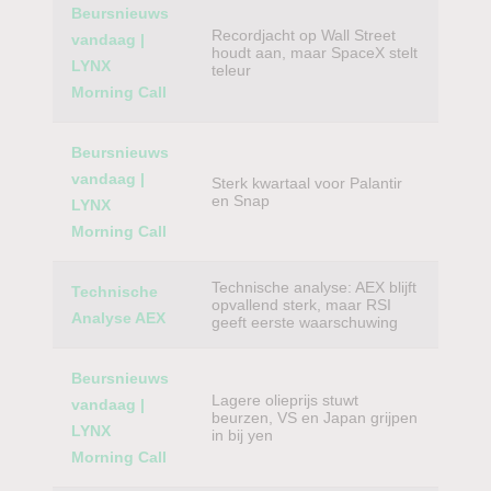
Beursnieuws
Recordjacht op Wall Street
vandaag |
houdt aan, maar SpaceX stelt
LYNX
teleur
Morning Call
Beursnieuws
vandaag |
Sterk kwartaal voor Palantir
en Snap
LYNX
Morning Call
Technische analyse: AEX blijft
Technische
opvallend sterk, maar RSI
Analyse AEX
geeft eerste waarschuwing
Beursnieuws
Lagere olieprijs stuwt
vandaag |
beurzen, VS en Japan grijpen
LYNX
in bij yen
Morning Call