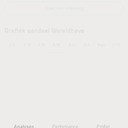
Open een rekening
Grafiek aandeel Wereldhave
6 M
1 D
1 W
1 M
1 J
5 J
Max
YTD
Analyses
Performance
Profiel