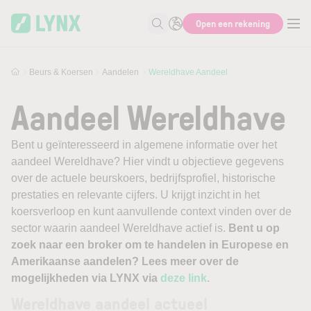
Skip to main content
Open een rekening
Zoek naar informatie
Beurs & Koersen
Aandelen
Wereldhave Aandeel
Aandeel Wereldhave
Bent u geïnteresseerd in algemene informatie over het
aandeel Wereldhave? Hier vindt u objectieve gegevens
over de actuele beurskoers, bedrijfsprofiel, historische
prestaties en relevante cijfers. U krijgt inzicht in het
koersverloop en kunt aanvullende context vinden over de
sector waarin aandeel Wereldhave actief is.
Bent u op
zoek naar een broker om te handelen in Europese en
Amerikaanse aandelen? Lees meer over de
mogelijkheden via LYNX via
deze link
.
Wereldhave aandeel actueel