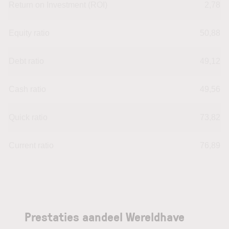
Return on Investment (ROI)
2,78
Equity ratio
50,88
Debt ratio
49,12
Cash ratio
49,56
Quick ratio
73,82
Current ratio
76,89
Prestaties aandeel Wereldhave