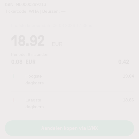
ISIN: NL0000289213
Tickercode: WHA | Beurzen:
—
Laatste koersupdate:
06.08.2026 17:35
uur
18.92
EUR
Periode:
6 maanden
0.08
EUR
0.42
Hoogste
19.04
dagkoers
Laagste
18.86
dagkoers
Aandelen kopen via LYNX